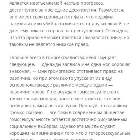
является неотъемлемой частью прогресса,
достигнутого за последние десятилетия. Разумеется,
оно имеет свои границы (тот факт, что педофил,
насильник или убийца отличается от других людей, не
дает ему никакого права на преступление). Очевидно,
что это право не может являться самодостаточным, но
таковым не является никакое право.
«Больше всего в гомосексуалистах меня смущает
следующее, — однажды заявила мне одна моя хорошая
знакомая. — Они громогласно отстаивают право на
различие, но при этом как-то упускают из виду
основополагающее различие между людьми —
различие полов. Я не осуждаю гомосексуалистов с
точки зрения морали, просто мне кажется, что они
выбирают самый легкий путь». Пожалуй, это слишком
громко сказано — все-таки в современном обществе
гомосексуальность остается достаточно рискованным
социальным выбором. Однако эта мысль служит
хорошим напоминанием того, что и гетеросексуальные
отношения — вещь далеко не простая.