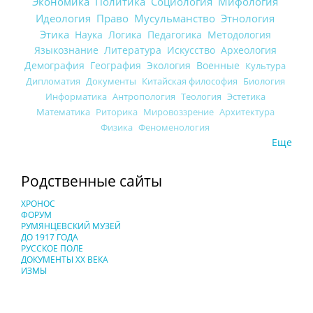
Экономика
Политика
Социология
Мифология
Идеология
Право
Мусульманство
Этнология
Этика
Наука
Логика
Педагогика
Методология
Языкознание
Литература
Искусство
Археология
Демография
География
Экология
Военные
Культура
Дипломатия
Документы
Китайская философия
Биология
Информатика
Антропология
Теология
Эстетика
Математика
Риторика
Мировоззрение
Архитектура
Физика
Феноменология
Еще
Родственные сайты
ХРОНОС
ФОРУМ
РУМЯНЦЕВСКИЙ МУЗЕЙ
ДО 1917 ГОДА
РУССКОЕ ПОЛЕ
ДОКУМЕНТЫ XX ВЕКА
ИЗМЫ