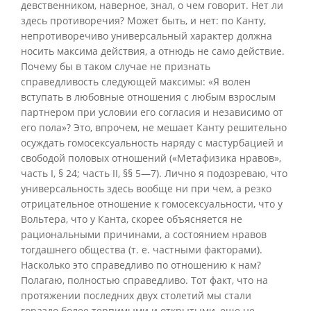
девственником, наверное, знал, о чем говорит. Нет ли
здесь противоречия? Может быть, и нет: по Канту,
непротиворечиво универсальный характер должна
носить максима действия, а отнюдь не само действие.
Почему бы в таком случае не признать
справедливость следующей максимы: «Я волен
вступать в любовные отношения с любым взрослым
партнером при условии его согласия и независимо от
его пола»? Это, впрочем, не мешает Канту решительно
осуждать гомосексуальность наряду с мастурбацией и
свободой половых отношений («Метафизика нравов»,
часть I, § 24; часть II, §§ 5—7). Лично я подозреваю, что
универсальность здесь вообще ни при чем, а резко
отрицательное отношение к гомосексуальности, что у
Вольтера, что у Канта, скорее объясняется не
рациональными причинами, а состоянием нравов
тогдашнего общества (т. е. частными факторами).
Насколько это справедливо по отношению к нам?
Полагаю, полностью справедливо. Тот факт, что на
протяжении последних двух столетий мы стали
гораздо более терпимыми и открытыми, еще не