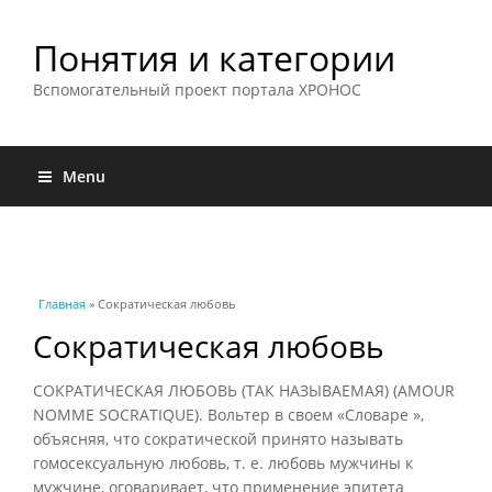
Понятия и категории
Вспомогательный проект портала ХРОНОС
Menu
Вы здесь
Главная
» Сократическая любовь
Сократическая любовь
СОКРАТИЧЕСКАЯ ЛЮБОВЬ (ТАК НАЗЫВАЕМАЯ) (AMOUR
NOMME SOCRATIQUE). Вольтер в своем «Словаре »,
объясняя, что сократической принято называть
гомосексуальную любовь, т. е. любовь мужчины к
мужчине, оговаривает, что применение эпитета