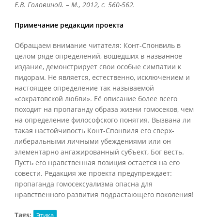
Е.В. Головиной. – М., 2012, с. 560-562.
Примечание редакции проекта
Обращаем внимание читателя: Конт-Спонвиль в
целом ряде определений, вошедших в названное
издание, демонстрирует свои особые симпатии к
пидорам. Не является, естественно, исключением и
настоящее определение так называемой
«сократовской любви». Её описание более всего
походит на пропаганду образа жизни гомосеков, чем
на определение философского понятия. Вызвана ли
такая настойчивость Конт-Спонвиля его сверх-
либеральными личными убеждениями или он
элементарно ангажированный субъект, Бог весть.
Пусть его нравственная позиция остается на его
совести. Редакция же проекта предупреждает:
пропаганда гомосексуализма опасна для
нравственного развития подрастающего поколения!
Tags:
Этика