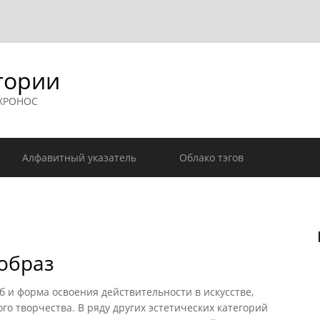
гории
 ХРОНОС
Алфавитный указатель
Облако тэгов
образ
 форма освоения действительности в искусстве,
го творчества. В ряду других эстетических категорий