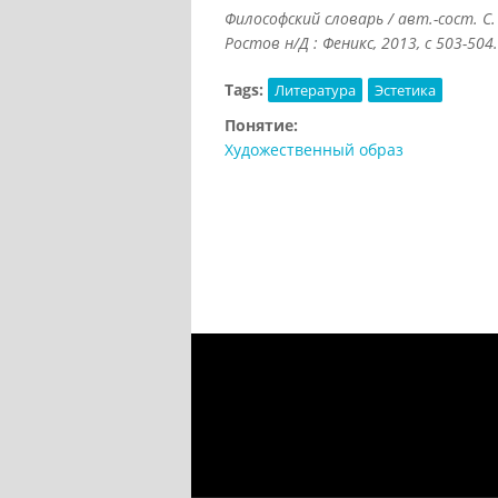
Философский словарь / авт.-сост. С.
Ростов н/Д : Феникс, 2013, с 503-504.
Tags:
Литература
Эстетика
Понятие:
Художественный образ