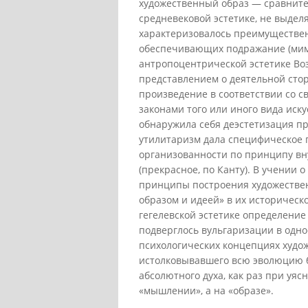
художественный образ — сравните
средневековой эстетике, не выдел
характеризовалось преимуществен
обеспечивающих подражание (миме
антропоцентрической эстетике Воз
представлением о деятельной стор
произведение в соответствии со 
законами того или иного вида иску
обнаружила себя деэстетизация пр
утилитаризм дала специфическое
организованности по принципу вн
(прекрасное, по Канту). В учении 
принципы построения художествен
образом и идеей» в их историческ
гегелевской эстетике определение
подверглось вульгаризации в одно
психологических концепциях художе
истолковывавшего всю эволюцию 
абсолютного духа, как раз при уяс
«мышлении», а на «образе».