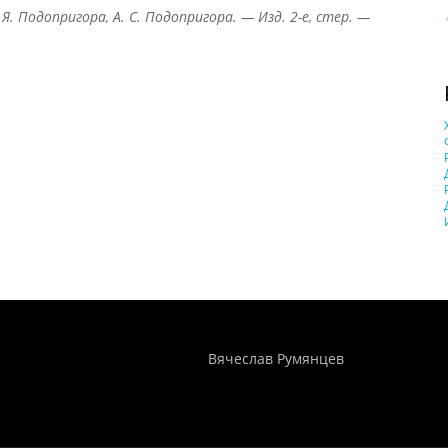
 Я. Подопригора, А. С. Подопригора. — Изд. 2-е, стер. —
Понятия И Категории - Исторический Проект ХРОНОС
WEB-редактор
Вячеслав Румянцев