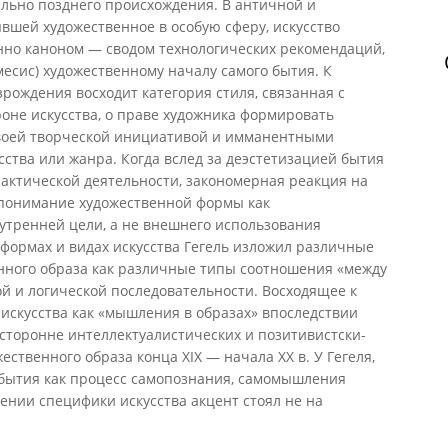
льно позднего происхождения. В античной и
явшей художественное в особую сферу, искусство
но каноном — сводом технологических рекомендаций,
сис) художественному началу самого бытия. К
рождения восходит категория стиля, связанная с
оне искусства, о праве художника формировать
своей творческой инициативой и имманентными
сства или жанра. Когда вслед за деэстетизацией бытия
актической деятельности, закономерная реакция на
 понимание художественной формы как
утренней цели, а не внешнего использования
о формах и видах искусства Гегель изложил различные
ного образа как различные типы соотношения «между
ой и логической последовательности. Восходящее к
 искусства как «мышления в образах» впоследствии
сторонне интеллектуалистических и позитивистски-
ственного образа конца XIX — начала XX в. У Гегеля,
бытия как процесс самопознания, самомышления
нении специфики искусства акцент стоял не на