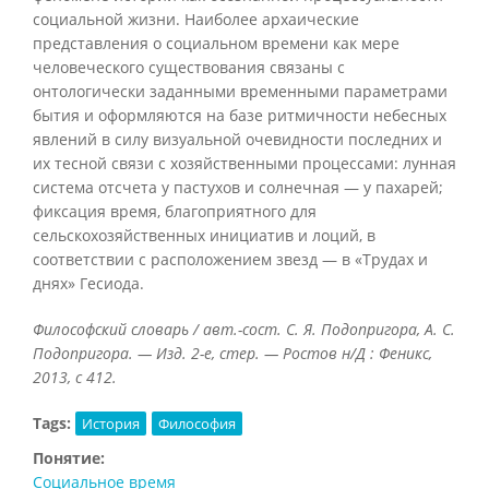
социальной жизни. Наиболее архаические
представления о социальном времени как мере
человеческого существования связаны с
онтологически заданными временными параметрами
бытия и оформляются на базе ритмичности небесных
явлений в силу визуальной очевидности последних и
их тесной связи с хозяйственными процессами: лунная
система отсчета у пастухов и солнечная — у пахарей;
фиксация время, благоприятного для
сельскохозяйственных инициатив и лоций, в
соответствии с расположением звезд — в «Трудах и
днях» Гесиода.
Философский словарь / авт.-сост. С. Я. Подопригора, А. С.
Подопригора. — Изд. 2-е, стер. — Ростов н/Д : Феникс,
2013, с 412.
Tags:
История
Философия
Понятие:
Социальное время