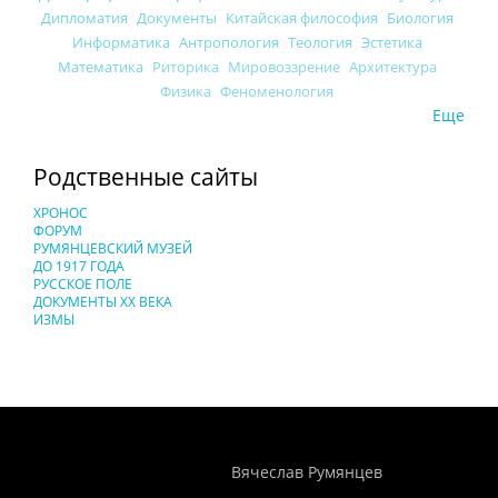
Дипломатия
Документы
Китайская философия
Биология
Информатика
Антропология
Теология
Эстетика
Математика
Риторика
Мировоззрение
Архитектура
Физика
Феноменология
Еще
Родственные сайты
ХРОНОС
ФОРУМ
РУМЯНЦЕВСКИЙ МУЗЕЙ
ДО 1917 ГОДА
РУССКОЕ ПОЛЕ
ДОКУМЕНТЫ XX ВЕКА
ИЗМЫ
Понятия И Категории - Исторический Проект ХРОНОС
WEB-редактор
Вячеслав Румянцев