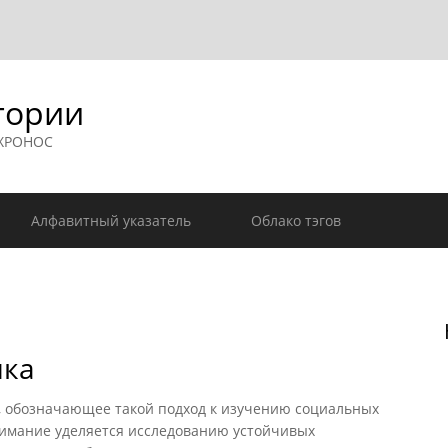
гории
 ХРОНОС
Алфавитный указатель
Облако тэгов
ика
обозначающее такой подход к изучению социальных
нимание уделяется исследованию устойчивых