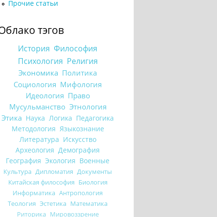
Прочие статьи
Облако тэгов
История
Философия
Психология
Религия
Экономика
Политика
Социология
Мифология
Идеология
Право
Мусульманство
Этнология
Этика
Наука
Логика
Педагогика
Методология
Языкознание
Литература
Искусство
Археология
Демография
География
Экология
Военные
Культура
Дипломатия
Документы
Китайская философия
Биология
Информатика
Антропология
Теология
Эстетика
Математика
Риторика
Мировоззрение