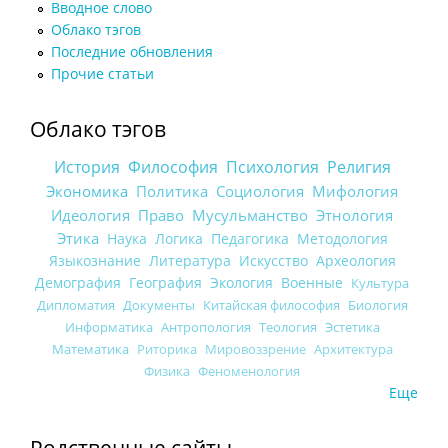
Вводное слово
Облако тэгов
Последние обновления
Прочие статьи
Облако тэгов
История
Философия
Психология
Религия
Экономика
Политика
Социология
Мифология
Идеология
Право
Мусульманство
Этнология
Этика
Наука
Логика
Педагогика
Методология
Языкознание
Литература
Искусство
Археология
Демография
География
Экология
Военные
Культура
Дипломатия
Документы
Китайская философия
Биология
Информатика
Антропология
Теология
Эстетика
Математика
Риторика
Мировоззрение
Архитектура
Физика
Феноменология
Еще
Родственные сайты