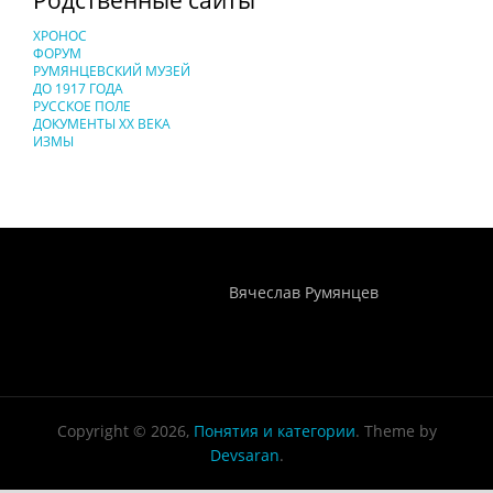
ХРОНОС
ФОРУМ
РУМЯНЦЕВСКИЙ МУЗЕЙ
ДО 1917 ГОДА
РУССКОЕ ПОЛЕ
ДОКУМЕНТЫ XX ВЕКА
ИЗМЫ
Понятия И Категории - Исторический Проект ХРОНОС
WEB-редактор
Вячеслав Румянцев
Copyright © 2026,
Понятия и категории
. Theme by
Devsaran
.