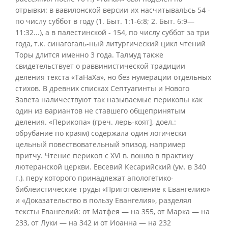
отрывки: в вавилонской версии их насчитывалЬсь 54 -
по числу суббот в году (1. Быт. 1:1-6:8; 2. Быт. 6:9—
11:32...), а в палестинской - 154, по числу суббот за три
года, т.к. синагогаль-ный литургический цикл чтений
Торы длится именно 3 года. Талмуд также
свидетельствует о раввинистической традиции
деления текста «ТаНаХа», но без нумерации отдельных
стихов. В древних списках Септуагинты и Нового
Завета наличествуют так называемые перикопы как
один из вариантов не ставшего общепринятым
деления. «Перикопа» (греч. лерь-коят], доел.:
обрубание по краям) содержала один логически
цельный повествовательный эпизод, например
притчу. Чтение перикоп с XVI в. вошло в практику
лютеранской церкви. Евсевий Кесарийский (ум. в 340
г.), перу которого принадлежат апологетико-
библеистические труды «Приготовление к Евангелию»
и «Доказательство в пользу Евангелия», разделял
тексты Евангелий: от Матфея — на 355, от Марка — на
233, от Луки — на 342 и от Иоанна — на 232