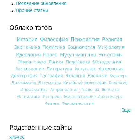
Последние обновления
Прочие статьи
Облако тэгов
История
Философия
Психология
Религия
Экономика
Политика
Социология
Мифология
Идеология
Право
Мусульманство
Этнология
Этика
Наука
Логика
Педагогика
Методология
Языкознание
Литература
Искусство
Археология
Демография
География
Экология
Военные
Культура
Дипломатия
Документы
Китайская философия
Биология
Информатика
Антропология
Теология
Эстетика
Математика
Риторика
Мировоззрение
Архитектура
Физика
Феноменология
Еще
Родственные сайты
ХРОНОС