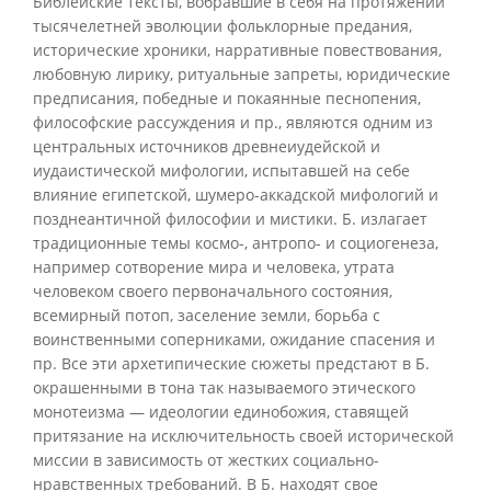
Библейские тексты, вобравшие в себя на протяжении
тысячелетней эволюции фольклорные предания,
исторические хроники, нарративные повествования,
любовную лирику, ритуальные запреты, юридические
предписания, победные и покаянные песнопения,
философские рассуждения и пр., являются одним из
центральных источников древнеиудейской и
иудаистической мифологии, испытавшей на себе
влияние египетской, шумеро-аккадской мифологий и
позднеантичной философии и мистики. Б. излагает
традиционные темы космо-, антропо- и социогенеза,
например сотворение мира и человека, утрата
человеком своего первоначального состояния,
всемирный потоп, заселение земли, борьба с
воинственными соперниками, ожидание спасения и
пр. Все эти архетипические сюжеты предстают в Б.
окрашенными в тона так называемого этического
монотеизма — идеологии единобожия, ставящей
притязание на исключительность своей исторической
миссии в зависимость от жестких социально-
нравственных требований. В Б. находят свое