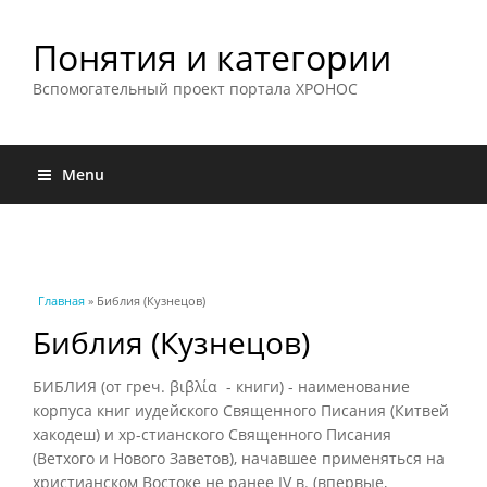
Понятия и категории
Вспомогательный проект портала ХРОНОС
Menu
Вы здесь
Главная
» Библия (Кузнецов)
Библия (Кузнецов)
БИБЛИЯ (от греч. βιβλία - книги) - наименование
корпуса книг иудейского Священного Писания (Китвей
хакодеш) и хр-стианского Священного Писания
(Ветхого и Нового Заветов), начавшее применяться на
христианском Востоке не ранее IV в. (впервые,