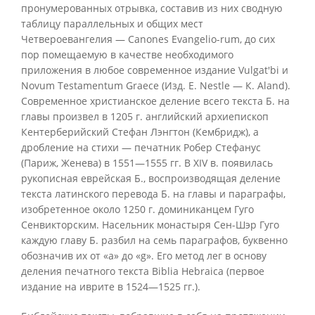
пронумерованных отрывка, составив из них сводную
таблицу параллельных и общих мест
Четвероевангелия — Canones Evangelio-rum, до сих
пор помещаемую в качестве необходимого
приложения в любое современное издание Vulgat'bi и
Novum Testamentum Graece (Изд. Е. Nestle — К. Aland).
Современное христианское деление всего текста Б. на
главы произвел в 1205 г. английский архиепископ
Кентерберийский Стефан Лэнгтон (Кембридж), а
дробление на стихи — печатник Робер Стефанус
(Париж, Женева) в 1551—1555 гг. В XIV в. появилась
рукописная еврейская Б., воспроизводящая деление
текста латинского перевода Б. на главы и параграфы,
изобретенное около 1250 г. доминиканцем Гуго
Сенвикторским. Насельник монастыря Сен-Шэр Гуго
каждую главу Б. разбил на семь параграфов, буквенно
обозначив их от «а» до «g». Его метод лег в основу
деления печатного текста Biblia Hebraica (первое
издание на иврите в 1524—1525 гг.).