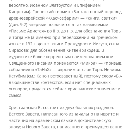
вероятно, Иоанном Златоустом и Епифанием
Кипрским). Греческий термин «Б.» как точный перевод
древнееврейской «<Хас>сефарим» — «книги, свитки»
(Дан. 9:2) впервые появляется в так называемом
«Письме Аристея» во II в. до н.э. для обозначения Торы
и тогда же (а именно при переложении на греческом
языке в 132 г. до н.э. книги Премудрости Иисуса, сына
Сирахова) для обозначения Китвей хакодеш. В
иудаистике более корректным наименованием книг
Священного Писания признаются «Микра» — «призыв,
собрание» и «ТаНаХ» — акроним от слов Тора, Невиим,
Кетубим (см.: Канон ветхозаветный), поэтому слову «Б.»
в большинстве контекстов, если нет специальных
оговорок, придаются сейчас христианские значение и
смысл.
Христианская Б. состоит из двух больших разделов:
Ветхого Завета, написанного изначально на иврите и
частично на арамейском языке в дохристианскую
эпоху; и Нового Завета, написанного преимущественно