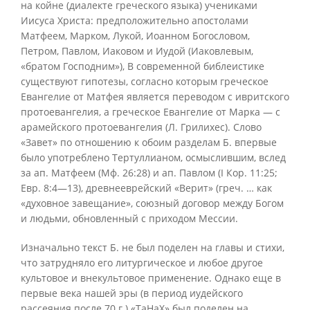
на койне (диалекте греческого языка) учениками
Иисуса Христа: предположительно апостолами
Матфеем, Марком, Лукой, Иоанном Богословом,
Петром, Павлом, Иаковом и Иудой (Иаковлевым,
«братом Господним»), В современной библеистике
существуют гипотезы, согласно которым греческое
Евангелие от Матфея является переводом с ивритского
протоевангелия, а греческое Евангелие от Марка — с
арамейского протоевангелия (Л. Грилихес). Слово
«Завет» по отношению к обоим разделам Б. впервые
было употреблено Тертуллианом, осмыслившим, вслед
за ап. Матфеем (Мф. 26:28) и ап. Павлом (I Кор. 11:25;
Евр. 8:4—13), древнееврейский «Верит» (греч. … как
«духовное завещание», союзный договор между Богом
и людьми, обновленный с приходом Мессии.
Изначально текст Б. не был поделен на главы и стихи,
что затрудняло его литургическое и любое другое
культовое и внекультовое применение. Однако еще в
первые века нашей эры (в период иудейского
рассеяния после 70 г.) «ТаНаХ» был поделен на