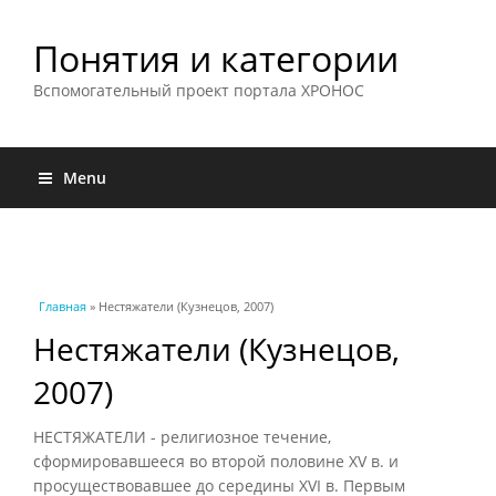
Понятия и категории
Вспомогательный проект портала ХРОНОС
Menu
Вы здесь
Главная
» Нестяжатели (Кузнецов, 2007)
Нестяжатели (Кузнецов,
2007)
НЕСТЯЖАТЕЛИ - религиозное течение,
сформировавшееся во второй половине XV в. и
просуществовавшее до середины XVI в. Первым