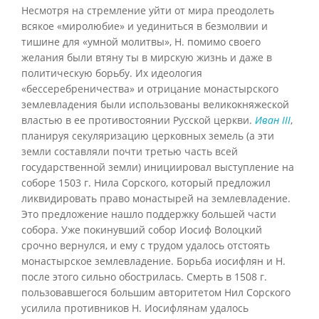
Несмотря на стремление уйти от мира преодолеть
всякое «миролюбие» и уединиться в безмолвии и
тишине для «умной молитвы», Н. помимо своего
желания были втяну ты в мирскую жизнь и даже в
политическую борьбу. Их идеология
«бессеребреничества» и отрицание монастырского
землевладения были использованы великокняжеской
властью в ее противостоянии Русской церкви.
Иван III
,
планируя секуляризацию церковных земель (а эти
земли составляли почти третью часть всей
государственной земли) инициировал выступление на
соборе 1503 г. Нила Сорского, который предложил
ликвидировать право монастырей на землевладение.
Это предложение нашло поддержку большей части
собора. Уже покинувший собор Иосиф Волоцкий
срочно вернулся, и ему с трудом удалось отстоять
монастырское землевладение. Борьба иосифлян и Н.
после этого сильно обострилась. Смерть в 1508 г.
пользовавшегося большим авторитетом Нил Сорского
усилила противников Н. Иосифлянам удалось