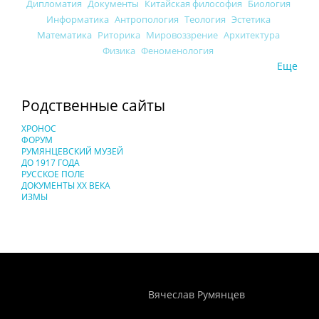
Дипломатия
Документы
Китайская философия
Биология
Информатика
Антропология
Теология
Эстетика
Математика
Риторика
Мировоззрение
Архитектура
Физика
Феноменология
Еще
Родственные сайты
ХРОНОС
ФОРУМ
РУМЯНЦЕВСКИЙ МУЗЕЙ
ДО 1917 ГОДА
РУССКОЕ ПОЛЕ
ДОКУМЕНТЫ XX ВЕКА
ИЗМЫ
Понятия И Категории - Исторический Проект ХРОНОС
WEB-редактор
Вячеслав Румянцев