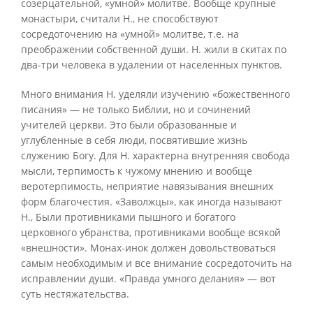
созерцательной, «умной» молитве. Вообще крупные
монастыри, считали Н., не способствуют
сосредоточению на «умной» молитве, т.е. на
преображении собственной души. Н. жили в скитах по
два-три человека в удалении от населенных пунктов.
Много внимания Н. уделяли изучению «божественного
писания» — не только Библии, но и сочинений
учителей церкви. Это были образованные и
углубленные в себя люди, посвятившие жизнь
служению Богу. Для Н. характерна внутренняя свобода
мысли, терпимость к чужому мнению и вообще
веротерпимость, неприятие навязывания внешних
форм благочестия. «Заволжцы», как иногда называют
Н., Были противниками пышного и богатого
церковного убранства, противниками вообще всякой
«внешности». Монах-инок должен довольствоваться
самым необходимым и все внимание сосредоточить на
исправлении души. «Правда умного делания» — вот
суть нестяжательства.