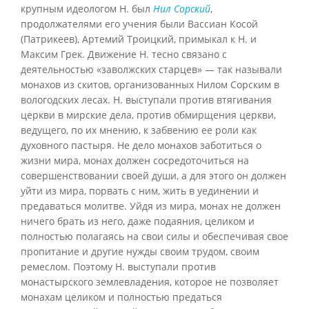
крупным идеологом Н. был
Нил Сорский
,
продолжателями его учения были Вассиан Косой
(Патрикеев), Артемий Троицкий, примыкал к Н. и
Максим Грек. Движение Н. тесно связано с
деятельностью «заволжских старцев» — так называли
монахов из скитов, организованных Нилом Сорским в
вологодских лесах. Н. выступали против втягивания
церкви в мирские дела, против обмирщения церкви,
ведущего, по их мнению, к забвению ее роли как
духовного пастыря. Не дело монахов заботиться о
жизни мира, монах должен сосредоточиться на
совершенствовании своей души, а для этого он должен
уйти из мира, порвать с ним, жить в уединении и
предаваться молитве. Уйдя из мира, монах не должен
ничего брать из него, даже подаяния, целиком и
полностью полагаясь на свои силы и обеспечивая свое
пропитание и другие нужды своим трудом, своим
ремеслом. Поэтому Н. выступали против
монастырского землевладения, которое не позволяет
монахам целиком и полностью предаться