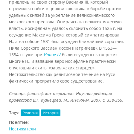
привлечь на свою сторону Василия III, который
стремился найти в церкви союзника в борьбе против
удельных князей за укрепление великокняжеского
московского престола. Опираясь на великокняжескую
власть, иосифлянам удалось склонить собор 1525 г. на
осуждение Максима Грека, который симпатизировал
Н., а на соборе 1531 был осужден ближайший соратник
Нила Сорского Вассиан Косой (Патрикеев). В 1553—
1554 гг. уже при
Иване IV
были осуждены за «ереси»
многие Н., и взявшие верх иосифляне практически
опустошили скиты «заволжских старцев».
Нестяжательство как религиозное течение на Руси
фактически прекратило свое существование.
Словарь философских терминов. Научная редакция
профессора В.Г. Кузнецова. М., ИНФРА-М, 2007, с. 358-359.
Tags:
Религия
История
Понятие:
Нестяжатели