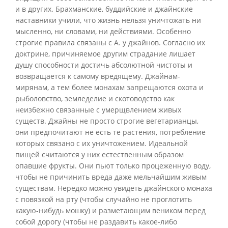
и в других. Брахманские, буддийские и джайнские
наставники учили, что жизнь нельзя уничтожать ни
мысленно, ни словами, ни действиями. Особенно
строгие правила связаны с А. у джайнов. Согласно их
доктрине, причиняемое другим страдание лишает
душу способности достичь абсолютной чистоты и
возвращается к самому вредящему. Джайнам-
мирянам, а тем более монахам запрещаются охота и
рыболовство, земледелие и скотоводство как
неизбежно связанные с умерщвлением живых
существ. Джайны не просто строгие вегетарианцы,
они предпочитают не есть те растения, потребление
которых связано с их уничтожением. Идеальной
пищей считаются у них естественным образом
опавшие фрукты. Они пьют только процеженную воду,
чтобы не причинить вреда даже мельчайшим живым
существам. Нередко можно увидеть джайнского монаха
с повязкой на рту (чтобы случайно не проглотить
какую-нибудь мошку) и разметающим веником перед
собой дорогу (чтобы не раздавить какое-либо