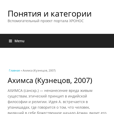
Понятия и категории
Вспомогательный проект портала ХРОНОС
Menu
Вы здесь
Главная
» Ахимса (Кузнецов, 2007)
Ахимса (Кузнецов, 2007)
АХИМСА (санскр.) — ненанесение вреда живым
существам, этический принцип в индийской
философии и религии. Идея А. встречается в
упанишадах, где говорится о том, что человек,
видящий в себе божественное начало Атман, видит его