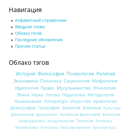
Навигация
Алфавитный справочник
Вводное слово
Облако тэгов
Последние обновления
Прочие статьи
Облако тэгов
История
Философия
Психология
Религия
Экономика
Политика
Социология
Мифология
Идеология
Право
Мусульманство
Этнология
Этика
Наука
Логика
Педагогика
Методология
Языкознание
Литература
Искусство
Археология
Демография
География
Экология
Военные
Культура
Дипломатия
Документы
Китайская философия
Биология
Информатика
Антропология
Теология
Эстетика
Математика
Риторика
Мировоззрение
Архитектура