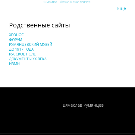
Физика
Феноменология
Еще
Родственные сайты
ХРОНОС
ФОРУМ
РУМЯНЦЕВСКИЙ МУЗЕЙ
ДО 1917 ГОДА
РУССКОЕ ПОЛЕ
ДОКУМЕНТЫ XX ВЕКА
ИЗМЫ
Понятия И Категории - Исторический Проект ХРОНОС
WEB-редактор
Вячеслав Румянцев