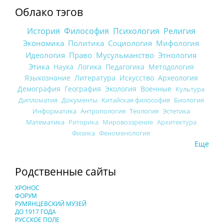
Облако тэгов
История
Философия
Психология
Религия
Экономика
Политика
Социология
Мифология
Идеология
Право
Мусульманство
Этнология
Этика
Наука
Логика
Педагогика
Методология
Языкознание
Литература
Искусство
Археология
Демография
География
Экология
Военные
Культура
Дипломатия
Документы
Китайская философия
Биология
Информатика
Антропология
Теология
Эстетика
Математика
Риторика
Мировоззрение
Архитектура
Физика
Феноменология
Еще
Родственные сайты
ХРОНОС
ФОРУМ
РУМЯНЦЕВСКИЙ МУЗЕЙ
ДО 1917 ГОДА
РУССКОЕ ПОЛЕ