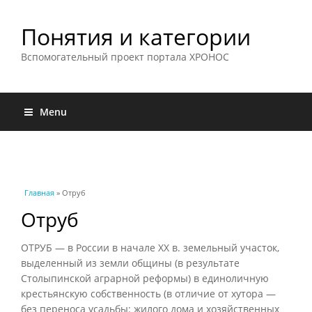
Понятия и категории
Вспомогательный проект портала ХРОНОС
Menu
Вы здесь
Главная
» Отруб
Отруб
ОТРУБ — в России в начале XX в. земельный участок,
выделенный из земли общины (в результате
Столыпинской аграрной реформы) в единоличную
крестьянскую собственность (в отличие от хутора —
без переноса усадьбы: жилого дома и хозяйственных