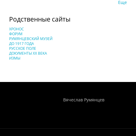
Еще
Родственные сайты
ХРОНОС
ФОРУМ
РУМЯНЦЕВСКИЙ МУЗЕЙ
ДО 1917 ГОДА
РУССКОЕ ПОЛЕ
ДОКУМЕНТЫ XX ВЕКА
ИЗМЫ
Понятия И Категории - Исторический Проект ХРОНОС
WEB-редактор
Вячеслав Румянцев