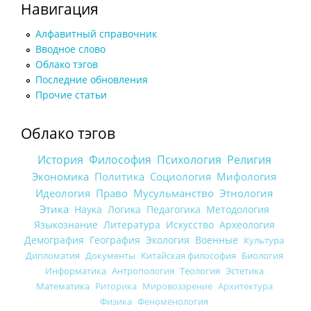
Навигация
Алфавитный справочник
Вводное слово
Облако тэгов
Последние обновления
Прочие статьи
Облако тэгов
История
Философия
Психология
Религия
Экономика
Политика
Социология
Мифология
Идеология
Право
Мусульманство
Этнология
Этика
Наука
Логика
Педагогика
Методология
Языкознание
Литература
Искусство
Археология
Демография
География
Экология
Военные
Культура
Дипломатия
Документы
Китайская философия
Биология
Информатика
Антропология
Теология
Эстетика
Математика
Риторика
Мировоззрение
Архитектура
Физика
Феноменология