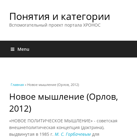
Понятия и категории
Вспомогательный проект портала ХРОНОС
Menu
Вы здесь
Главная
» Новое мышление (Орлов, 2012)
Новое мышление (Орлов,
2012)
«НОВОЕ ПОЛИТИЧЕСКОЕ МЫШЛЕНИЕ» - советская
внешнеполитическая концепция (доктрина),
выдвинутая в 1985 г.
М. С. Горбачевым
для