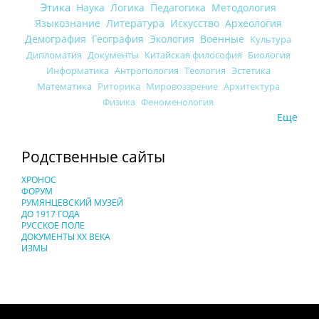
Этика
Наука
Логика
Педагогика
Методология
Языкознание
Литература
Искусство
Археология
Демография
География
Экология
Военные
Культура
Дипломатия
Документы
Китайская философия
Биология
Информатика
Антропология
Теология
Эстетика
Математика
Риторика
Мировоззрение
Архитектура
Физика
Феноменология
Еще
Родственные сайты
ХРОНОС
ФОРУМ
РУМЯНЦЕВСКИЙ МУЗЕЙ
ДО 1917 ГОДА
РУССКОЕ ПОЛЕ
ДОКУМЕНТЫ XX ВЕКА
ИЗМЫ