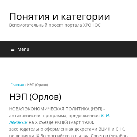
Понятия и категории
Вспомогательный проект портала ХРОНОС
Menu
Вы здесь
Главная
» НЭП (Орлов)
НЭП (Орлов)
НОВАЯ ЭКОНОМИЧЕСКАЯ ПОЛИТИКА (НЭП) -
антикризисная программа, предложенная
В. И.
Лениным
на X съезде РКП(б) (март 1920),
законодательно оформленная декретами ВЦИК и СНК,
решениями IX Всероссийского съезда Советов (декабрь