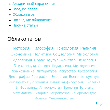
Алфавитный справочник
Вводное слово
Облако тэгов
Последние обновления
Прочие статьи
Облако тэгов
История
Философия
Психология
Религия
Экономика
Политика
Социология
Мифология
Идеология
Право
Мусульманство
Этнология
Этика
Наука
Логика
Педагогика
Методология
Языкознание
Литература
Искусство
Археология
Демография
География
Экология
Военные
Культура
Дипломатия
Документы
Китайская философия
Биология
Информатика
Антропология
Теология
Эстетика
Математика
Риторика
Мировоззрение
Архитектура
Физика
Феноменология
Еще