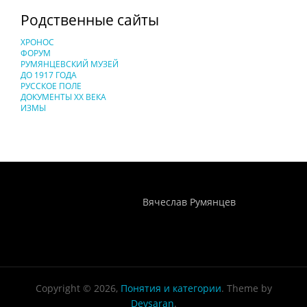
Родственные сайты
ХРОНОС
ФОРУМ
РУМЯНЦЕВСКИЙ МУЗЕЙ
ДО 1917 ГОДА
РУССКОЕ ПОЛЕ
ДОКУМЕНТЫ XX ВЕКА
ИЗМЫ
Понятия И Категории - Исторический Проект ХРОНОС
WEB-редактор
Вячеслав Румянцев
Copyright © 2026,
Понятия и категории
. Theme by
Devsaran
.