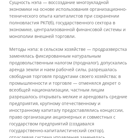
Сущность нэпа — воссоздание многоукладной
экономики на основе использования организационно-
технического опыта капиталистов при сохранении
полновластия РКП(б), государственного сектора в
экономике, централизованной финансовой системы и
монополии внешней торговли.
Методы нэпа: в сельском хозяйстве — продразверстка
заменялась фиксированным натуральным
продовольственным налогом (продналог), допускались
аренда земли и наем рабочей силы, разрешалась
свободная торговля продуктами своего хозяйства; в
промышленности и торговле — отменялся декрет о
всеобщей национализации, частным лицам
разрешалось открывать мелкие и арендовать средние
предприятия, крупному отечественному и
иностранному капиталу предоставлялись концессии,
право организации акционерных и совместных с
государством предприятий (создавался
государственно-капиталистический сектор),
отраслевая система управления заменялась