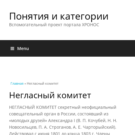
Понятия и категории
Вспомогательный проект портала ХРОНОС
Menu
Вы здесь
Главная
» Негласный комитет
Негласный комитет
НЕГЛАСНЫЙ КОМИТЕТ секретный неофициальный
совещательный орган в России, состоявший из
«молодых друзей» Александра I (В. П. Кочубей, Н. Н.
Новосильцев, П. А. Строганов, А. Е. Чарторыйский).
Действовал с июня 1801 до конца 1803 г. Члены