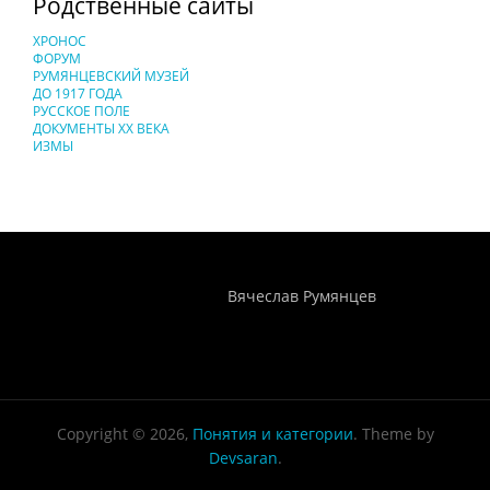
Родственные сайты
ХРОНОС
ФОРУМ
РУМЯНЦЕВСКИЙ МУЗЕЙ
ДО 1917 ГОДА
РУССКОЕ ПОЛЕ
ДОКУМЕНТЫ XX ВЕКА
ИЗМЫ
Понятия И Категории - Исторический Проект ХРОНОС
WEB-редактор
Вячеслав Румянцев
Copyright © 2026,
Понятия и категории
. Theme by
Devsaran
.