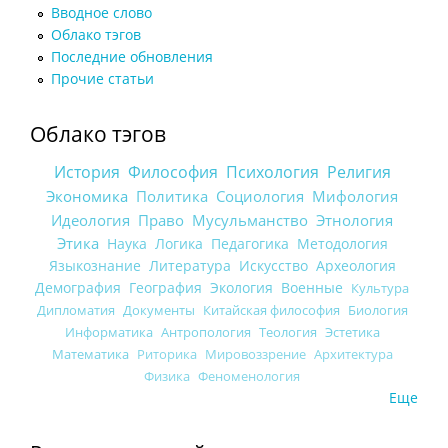
Вводное слово
Облако тэгов
Последние обновления
Прочие статьи
Облако тэгов
История
Философия
Психология
Религия
Экономика
Политика
Социология
Мифология
Идеология
Право
Мусульманство
Этнология
Этика
Наука
Логика
Педагогика
Методология
Языкознание
Литература
Искусство
Археология
Демография
География
Экология
Военные
Культура
Дипломатия
Документы
Китайская философия
Биология
Информатика
Антропология
Теология
Эстетика
Математика
Риторика
Мировоззрение
Архитектура
Физика
Феноменология
Еще