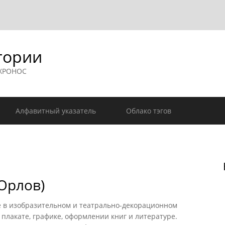
гории
 ХРОНОС
Алфавитный указатель
Облако тэгов
Орлов)
в изобразительном и театрально-декорационном
, плакате, графике, оформлении книг и литературе.