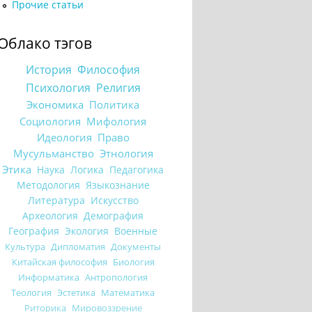
Прочие статьи
Облако тэгов
История
Философия
Психология
Религия
Экономика
Политика
Социология
Мифология
Идеология
Право
Мусульманство
Этнология
Этика
Наука
Логика
Педагогика
Методология
Языкознание
Литература
Искусство
Археология
Демография
География
Экология
Военные
Культура
Дипломатия
Документы
Китайская философия
Биология
Информатика
Антропология
Теология
Эстетика
Математика
Риторика
Мировоззрение