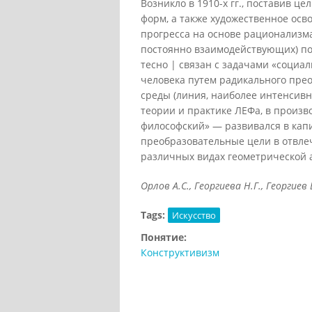
Возникло в 1910-х гг., поставив 
форм, а также художественное осв
прогресса на основе рационализма.
постоянно взаимодействующих) по
тесно | связан с задачами «социа
человека путем радикального пр
среды (линия, наиболее интенсивно
теории и практике ЛЕФа, в произв
философский» — развивался в капи
преобразовательные цели в отвле
различных видах геометрической 
Орлов А.С., Георгиева Н.Г., Георгиев 
Tags:
Искусство
Понятие:
Конструктивизм