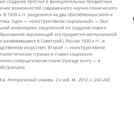
целью создание простых и функциональных предметных
оение возможностей современного научно-технического
 В 1920-х гг. разделился на два обособленных (хотя и
тока. Один — «конструктивизм социальный» — был
льной инженерии», нацеленной на создание нового
еобразования окружающей его предметно-материальной
 развивавшаяся в Советской j России 1920-х гг., в
одственном искусстве). Второй — «конструктивизм
талистических странах и ставил социально-
ченно-созерцательном плане (прежде всего — в
абстракции).
В.А. Исторический словарь. 2-е изд. М., 2012, с. 242-243.