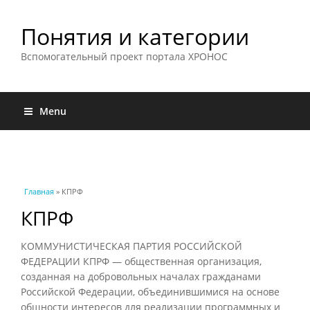
Понятия и категории
Вспомогательный проект портала ХРОНОС
Menu
Вы здесь
Главная
» КПРФ
КПРФ
КОММУНИСТИЧЕСКАЯ ПАРТИЯ РОССИЙСКОЙ
ФЕДЕРАЦИИ КПРФ — общественная организация,
созданная на добровольных началах гражданами
Российской Федерации, объединившимися на основе
общности интересов для реализации программных и