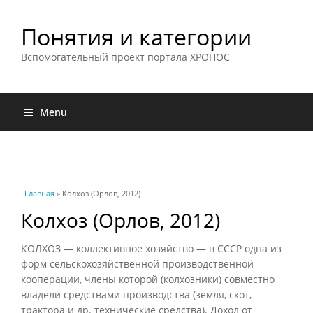
Понятия и категории
Вспомогательный проект портала ХРОНОС
Menu
Вы здесь
Главная
» Колхоз (Орлов, 2012)
Колхоз (Орлов, 2012)
КОЛХОЗ — коллективное хозяйство — в СССР одна из
форм сельскохозяйственной производственной
кооперации, члены которой (колхозники) совместно
владели средствами производства (земля, скот,
трактора и др. технические средства). Доход от