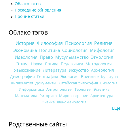
Облако тэгов
Последние обновления
Прочие статьи
Облако тэгов
История
Философия
Психология
Религия
Экономика
Политика
Социология
Мифология
Идеология
Право
Мусульманство
Этнология
Этика
Наука
Логика
Педагогика
Методология
Языкознание
Литература
Искусство
Археология
Демография
География
Экология
Военные
Культура
Дипломатия
Документы
Китайская философия
Биология
Информатика
Антропология
Теология
Эстетика
Математика
Риторика
Мировоззрение
Архитектура
Физика
Феноменология
Еще
Родственные сайты