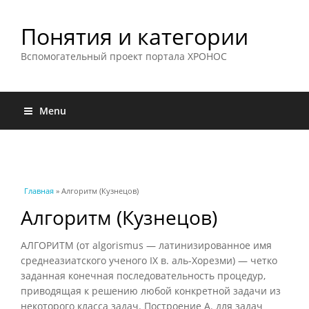
Понятия и категории
Вспомогательный проект портала ХРОНОС
Menu
Вы здесь
Главная
» Алгоритм (Кузнецов)
Алгоритм (Кузнецов)
АЛГОРИТМ (от algorismus — латинизированное имя
среднеазиатского ученого IX в. аль-Хорезми) — четко
заданная конечная последовательность процедур,
приводящая к решению любой конкретной задачи из
некоторого класса задач. Построение А. для задач