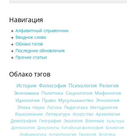
Навигация
Алфавитный справочник
Вводное слово
Облако тэгов
Последние обновления
Прочие статьи
Облако тэгов
История
Философия
Психология
Религия
Экономика
Политика
Социология
Мифология
Идеология
Право
Мусульманство
Этнология
Этика
Наука
Логика
Педагогика
Методология
Языкознание
Литература
Искусство
Археология
Демография
География
Экология
Военные
Культура
Дипломатия
Документы
Китайская философия
Биология
Информатика
Антропология
Теология
Эстетика