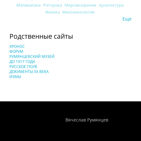
Математика
Риторика
Мировоззрение
Архитектура
Физика
Феноменология
Еще
Родственные сайты
ХРОНОС
ФОРУМ
РУМЯНЦЕВСКИЙ МУЗЕЙ
ДО 1917 ГОДА
РУССКОЕ ПОЛЕ
ДОКУМЕНТЫ XX ВЕКА
ИЗМЫ
Понятия И Категории - Исторический Проект ХРОНОС
WEB-редактор
Вячеслав Румянцев