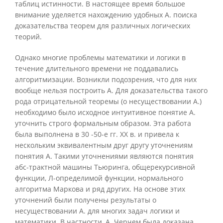
таблиц истинности. В настоящее время большое
внимание уделяется нахождению удобных А. поиска
доказательства теорем для различных логических
теорий.
Однако многие проблемы математики и логики в
течение длительного времени не поддавались
алгоритмизации. Возникли подозрения, что для них
вообще нельзя построить А. Для доказательства такого
рода отрицательной теоремы (о несуществовании А.)
необходимо было исходное интуитивное понятие А.
уточнить строго формальным образом. Эта работа
была выполнена в 30 -50-е гг. XX в. и привела к
нескольким эквивалентным друг другу уточнениям
понятия А. Такими уточнениями являются понятия
абс-трактной машины Тьюринга, общерекурсивной
функции, Л-определимой функции, нормального
алгоритма Маркова и ряд других. На основе этих
уточнений были получены результаты о
несуществовании А. для многих задач логики и
математики. В частности, А. Черчем была доказана