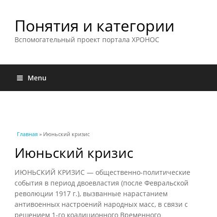
Понятия и категории
Вспомогательный проект портала ХРОНОС
Menu
Вы здесь
Главная
» Июньский кризис
Июньский кризис
ИЮНЬСКИЙ КРИЗИС — общественно-политические
события в период двоевластия (после Февральской
революции 1917 г.), вызванные нарастанием
антивоенных настроений народных масс, в связи с
решением 1-го коалиционного Временного