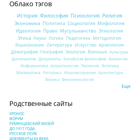
Облако тэгов
История
Философия
Психология
Религия
Экономика
Политика
Социология
Мифология
Идеология
Право
Мусульманство
Этнология
Этика
Наука
Логика
Педагогика
Методология
Языкознание
Литература
Искусство
Археология
Демография
География
Экология
Военные
Культура
Дипломатия
Документы
Китайская философия
Биология
Информатика
Антропология
Теология
Эстетика
Математика
Риторика
Мировоззрение
Архитектура
Физика
Феноменология
Еще
Родственные сайты
ХРОНОС
ФОРУМ
РУМЯНЦЕВСКИЙ МУЗЕЙ
ДО 1917 ГОДА
РУССКОЕ ПОЛЕ
ДОКУМЕНТЫ XX ВЕКА