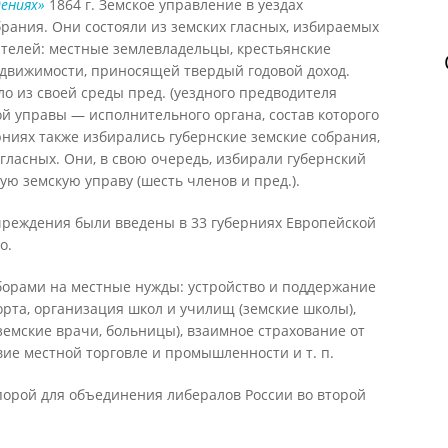
дениях»
1864 г. Земское управление в уездах
рания. Они состояли из земских гласных, избираемых
ателей: местные землевладельцы, крестьянские
едвижимости, приносящей твердый годовой доход.
о из своей среды пред. (уездного предводителя
ой управы — исполнительного органа, состав которого
рниях также избирались губернские земские собрания,
 гласных. Они, в свою очередь, избирали губернский
ю земскую управу (шесть членов и пред.).
чреждения были введены в 33 губерниях Европейской
о.
орами на местные нужды: устройство и поддержание
рта, организация школ и училищ (земские школы),
емские врачи, больницы), взаимное страхование от
вие местной торговле и промышленности и т. п.
порой для объединения либералов России во второй