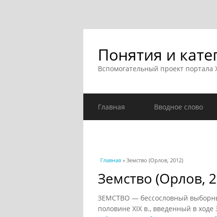
Понятия и кате
Вспомогательный проект портала
Главная
Вводное слово
Вы здесь
Главная
» Земство (Орлов, 2012)
Земство (Орлов, 2
ЗЕМСТВО — бессословный выборный
половине XIX в., введенный в ходе