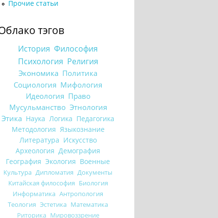
Прочие статьи
Облако тэгов
История
Философия
Психология
Религия
Экономика
Политика
Социология
Мифология
Идеология
Право
Мусульманство
Этнология
Этика
Наука
Логика
Педагогика
Методология
Языкознание
Литература
Искусство
Археология
Демография
География
Экология
Военные
Культура
Дипломатия
Документы
Китайская философия
Биология
Информатика
Антропология
Теология
Эстетика
Математика
Риторика
Мировоззрение