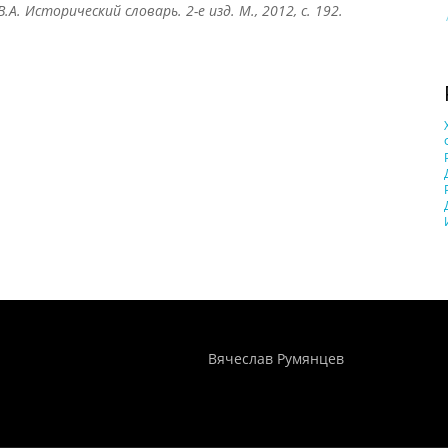
В.А. Исторический словарь. 2-е изд. М., 2012, с. 192.
Понятия И Категории - Исторический Проект ХРОНОС
WEB-редактор
Вячеслав Румянцев