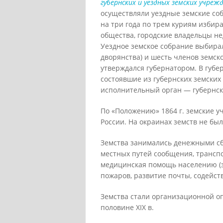
губернских и уездных земских учреж
осуществляли уездные земские соб
на три года по трем куриям избир
общества, городские владельцы н
Уездное земское собрание выбирал
дворянства) и шесть членов земск
утверждался губернатором. В губе
состоявшие из губернских земских
исполнительный орган — губернску
По «Положению» 1864 г. земские у
России. На окраинах земств не был
Земства занимались денежными сб
местных путей сообщения, транспо
медицинская помощь населению (з
пожаров, развитие почты, содейст
Земства стали организационной о
половине XIX в.