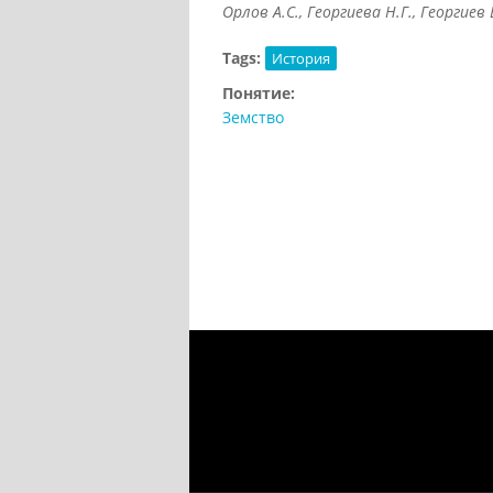
Орлов А.С., Георгиева Н.Г., Георгиев 
Tags:
История
Понятие:
Земство