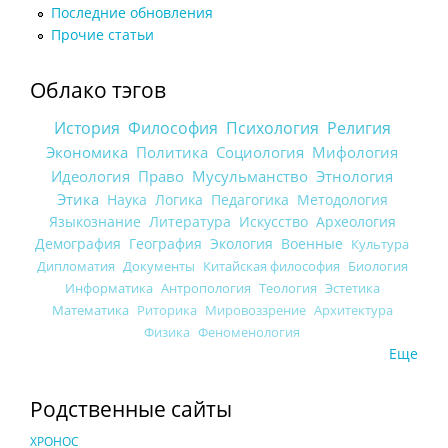
Последние обновления
Прочие статьи
Облако тэгов
История
Философия
Психология
Религия
Экономика
Политика
Социология
Мифология
Идеология
Право
Мусульманство
Этнология
Этика
Наука
Логика
Педагогика
Методология
Языкознание
Литература
Искусство
Археология
Демография
География
Экология
Военные
Культура
Дипломатия
Документы
Китайская философия
Биология
Информатика
Антропология
Теология
Эстетика
Математика
Риторика
Мировоззрение
Архитектура
Физика
Феноменология
Еще
Родственные сайты
ХРОНОС