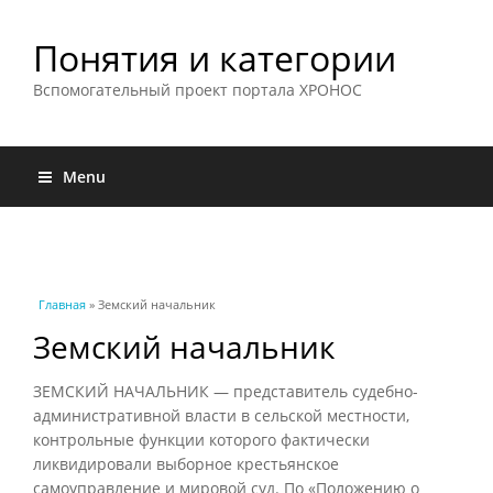
Понятия и категории
Вспомогательный проект портала ХРОНОС
Menu
Вы здесь
Главная
» Земский начальник
Земский начальник
ЗЕМСКИЙ НАЧАЛЬНИК — представитель судебно-
административной власти в сельской местности,
контрольные функции которого фактически
ликвидировали выборное крестьянское
самоуправление и мировой суд. По «Положению о