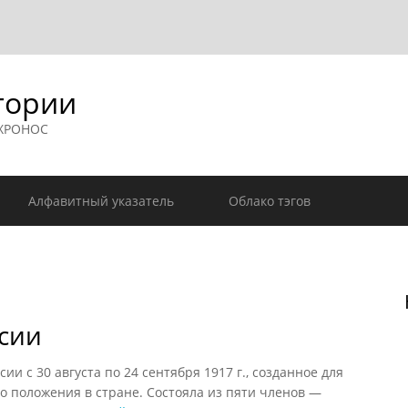
гории
 ХРОНОС
Алфавитный указатель
Облако тэгов
сии
 с 30 августа по 24 сентября 1917 г., созданное для
 положения в стране. Состояла из пяти членов —