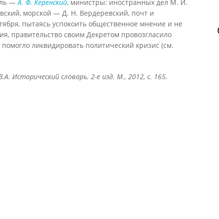
ель —
А. Ф. Керенский
, министры: иностранных дел М. И.
вский, морской — Д. Н. Вердеревский, почт и
нтября, пытаясь успокоить общественное мнение и не
ия, правительство своим Декретом провозгласило
е помогло ликвидировать политический кризис (см.
В.А. Исторический словарь. 2-е изд. М., 2012, с. 165.