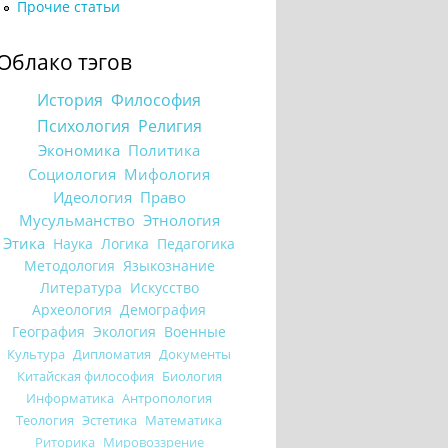
Прочие статьи
Облако тэгов
История
Философия
Психология
Религия
Экономика
Политика
Социология
Мифология
Идеология
Право
Мусульманство
Этнология
Этика
Наука
Логика
Педагогика
Методология
Языкознание
Литература
Искусство
Археология
Демография
География
Экология
Военные
Культура
Дипломатия
Документы
Китайская философия
Биология
Информатика
Антропология
Теология
Эстетика
Математика
Риторика
Мировоззрение