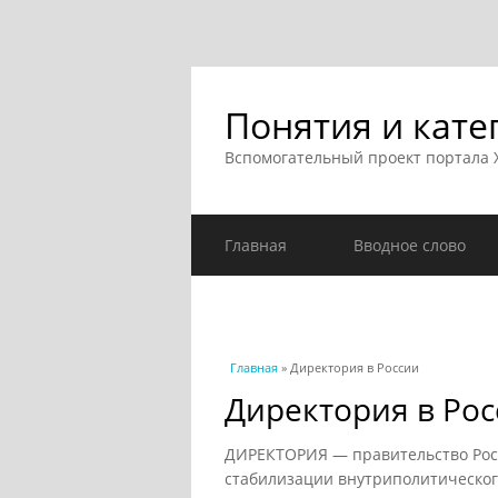
Понятия и кате
Вспомогательный проект портала
Главная
Вводное слово
Вы здесь
Главная
» Директория в России
Директория в Рос
ДИРЕКТОРИЯ — правительство России
стабилизации внутриполитического