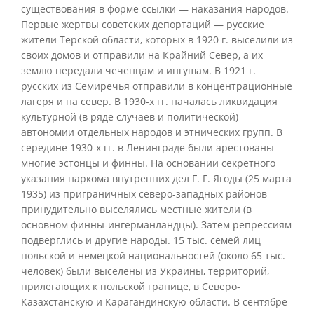
существования в форме ссылки — наказания народов.
Первые жертвы советских депортаций — русские
жители Терской области, которых в 1920 г. выселили из
своих домов и отправили на Крайний Север, а их
землю передали чеченцам и ингушам. В 1921 г.
русских из Семиречья отправили в концентрационные
лагеря и на север. В 1930-х гг. началась ликвидация
культурной (в ряде случаев и политической)
автономии отдельных народов и этнических групп. В
середине 1930-х гг. в Ленинграде были арестованы
многие эстонцы и финны. На основании секретного
указания наркома внутренних дел Г. Г. Ягоды (25 марта
1935) из приграничных северо-западных районов
принудительно выселялись местные жители (в
основном финны-ингерманландцы). Затем репрессиям
подверглись и другие народы. 15 тыс. семей лиц
польской и немецкой национальностей (около 65 тыс.
человек) были выселены из Украины, территорий,
прилегающих к польской границе, в Северо-
Казахстанскую и Карагандинскую области. В сентябре