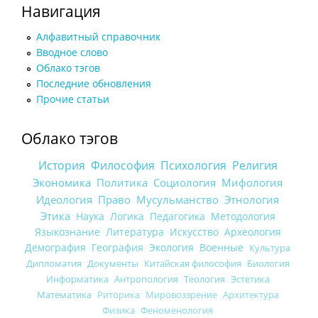
Навигация
Алфавитный справочник
Вводное слово
Облако тэгов
Последние обновления
Прочие статьи
Облако тэгов
История
Философия
Психология
Религия
Экономика
Политика
Социология
Мифология
Идеология
Право
Мусульманство
Этнология
Этика
Наука
Логика
Педагогика
Методология
Языкознание
Литература
Искусство
Археология
Демография
География
Экология
Военные
Культура
Дипломатия
Документы
Китайская философия
Биология
Информатика
Антропология
Теология
Эстетика
Математика
Риторика
Мировоззрение
Архитектура
Физика
Феноменология