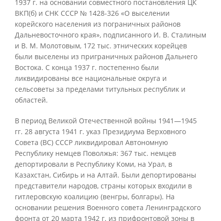
1937 г. на основании совместного постановления ЦК
ВКП(б) и СНК СССР № 1428-326 «О выселении
корейского населения из пограничных районов
Дальневосточного края», подписанного И. В. Сталиным
и В. М. Молотовым, 172 тыс. этнических корейцев
были выселены из приграничных районов Дальнего
Востока. С конца 1937 г. постепенно были
ликвидированы все национальные округа и
сельсоветы за пределами титульных республик и
областей.
В период Великой Отечественной войны 1941—1945
гг. 28 августа 1941 г. указ Президиума Верховного
Совета (ВС) СССР ликвидировал Автономную
Республику немцев Поволжья: 367 тыс. немцев
депортировали в Республику Коми, на Урал, в
Казахстан, Сибирь и на Алтай. Были депортированы
представители народов, страны которых входили в
гитлеровскую коалицию (венгры, болгары). На
основании решения Военного совета Ленинградского
фронта от 20 марта 1942 г. из прифронтовой зоны в