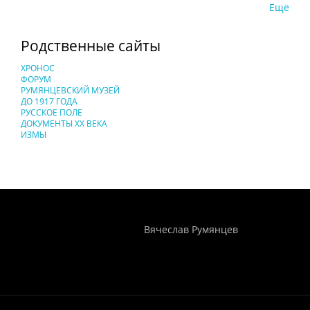
Еще
Родственные сайты
ХРОНОС
ФОРУМ
РУМЯНЦЕВСКИЙ МУЗЕЙ
ДО 1917 ГОДА
РУССКОЕ ПОЛЕ
ДОКУМЕНТЫ XX ВЕКА
ИЗМЫ
Понятия И Категории - Исторический Проект ХРОНОС
WEB-редактор
Вячеслав Румянцев