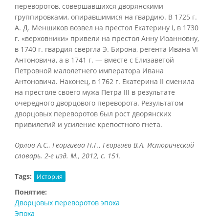
переворотов, совершавшихся дворянскими
группировками, опиравшимися на гвардию. В 1725 г.
А. Д. Меншиков возвел на престол Екатерину I, в 1730
г. «верховники» привели на престол Анну Иоанновну,
в 1740 г. гвардия свергла Э. Бирона, регента Ивана VI
Антоновича, а в 1741 г. — вместе с Елизаветой
Петровной малолетнего императора Ивана
Антоновича. Наконец, в 1762 г. Екатерина II сменила
на престоле своего мужа Петра III в результате
очередного дворцового переворота. Результатом
дворцовых переворотов был рост дворянских
привилегий и усиление крепостного гнета.
Орлов А.С., Георгиева Н.Г., Георгиев В.А. Исторический
словарь. 2-е изд. М., 2012, с. 151.
Tags:
История
Понятие:
Дворцовых переворотов эпоха
Эпоха