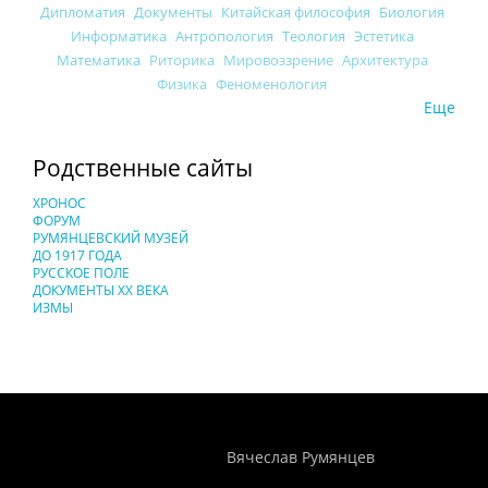
Дипломатия
Документы
Китайская философия
Биология
Информатика
Антропология
Теология
Эстетика
Математика
Риторика
Мировоззрение
Архитектура
Физика
Феноменология
Еще
Родственные сайты
ХРОНОС
ФОРУМ
РУМЯНЦЕВСКИЙ МУЗЕЙ
ДО 1917 ГОДА
РУССКОЕ ПОЛЕ
ДОКУМЕНТЫ XX ВЕКА
ИЗМЫ
Понятия И Категории - Исторический Проект ХРОНОС
WEB-редактор
Вячеслав Румянцев