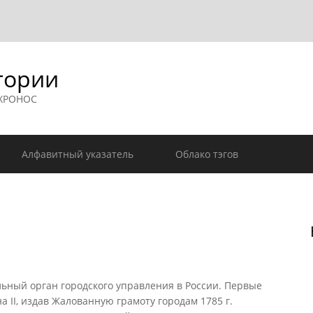
гории
 ХРОНОС
Алфавитный указатель
Облако тэгов
ный орган городского управления в России. Первые
 II, издав Жалованную грамоту городам 1785 г.