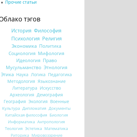
Прочие статьи
Облако тэгов
История
Философия
Психология
Религия
Экономика
Политика
Социология
Мифология
Идеология
Право
Мусульманство
Этнология
Этика
Наука
Логика
Педагогика
Методология
Языкознание
Литература
Искусство
Археология
Демография
География
Экология
Военные
Культура
Дипломатия
Документы
Китайская философия
Биология
Информатика
Антропология
Теология
Эстетика
Математика
Риторика
Мировоззрение