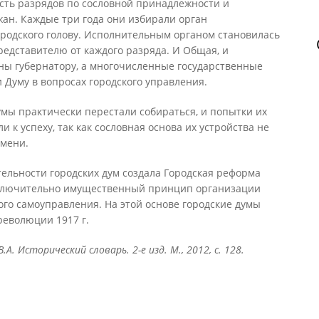
сть разрядов по сословной принадлежности и
н. Каждые три года они избирали орган
ородского голову. Исполнительным органом становилась
едставителю от каждого разряда. И Общая, и
ы губернатору, а многочисленные государственные
Думу в вопросах городского управления.
умы практически перестали собираться, и попытки их
и к успеху, так как сословная основа их устройства не
емени.
ельности городских дум создала Городская реформа
 исключительно имущественный принцип организации
ого самоуправления. На этой основе городские думы
революции 1917 г.
В.А. Исторический словарь. 2-е изд. М., 2012, с. 128.