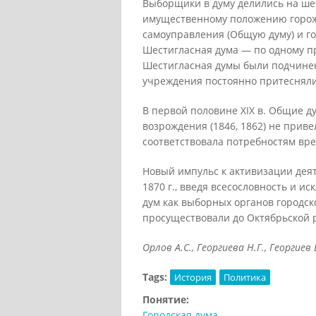
Выборщики в думу делились на ше
имущественному положению горожа
самоуправления (Общую думу) и г
Шестигласная дума — по одному пр
Шестигласная думы были подчинен
учреждения постоянно притесняли 
В первой половине XIX в. Общие д
возрождения (1846, 1862) не привел
соответствовала потребностям вр
Новый импульс к активизации деят
1870 г., введя всесословность и
дум как выборных органов городск
просуществовали до Октябрьской 
Орлов А.С., Георгиева Н.Г., Георгиев 
Tags:
История
Политика
Понятие:
Городская дума