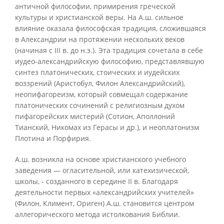
античной философии, примирения греческой
культуры и христианской веры. На А.ш. сильное
влияние оказала философская традиция, сложившаяся
в Александрии на протяжении нескольких веков
(начиная с III в. до н.э.). Эта традиция сочетала в себе
иудео-александрийскую философию, представлявшую
синтез платонических, стоических и иудейских
воззрений (Аристобул, Филон Александрийский),
неопифагореизм, который совмещал содержание
платонических сочинений с религиозным духом
пифагорейских мистерий (Сотион, Аполлоний
Тианский, Никомах из Герасы и др.), и неоплатонизм
Плотина и Порфирия.
А.ш. возникла на основе христианского учебного
заведения — огласительной, или катехизической,
школы, - созданного в середине II в. Благодаря
деятельности первых «александрийских учителей»
(Филон, Климент, Ориген) А.ш. становится центром
аллегорического метода истолкования Библии.