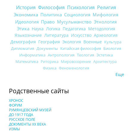
История
Философия
Психология
Религия
Экономика
Политика
Социология
Мифология
Идеология
Право
Мусульманство
Этнология
Этика
Наука
Логика
Педагогика
Методология
Языкознание
Литература
Искусство
Археология
Демография
География
Экология
Военные
Культура
Дипломатия
Документы
Китайская философия
Биология
Информатика
Антропология
Теология
Эстетика
Математика
Риторика
Мировоззрение
Архитектура
Физика
Феноменология
Еще
Родственные сайты
ХРОНОС
ФОРУМ
РУМЯНЦЕВСКИЙ МУЗЕЙ
ДО 1917 ГОДА
РУССКОЕ ПОЛЕ
ДОКУМЕНТЫ XX ВЕКА
ИЗМЫ