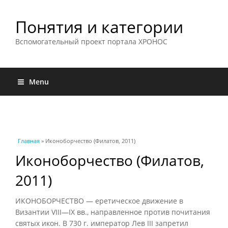
Понятия и категории
Вспомогательный проект портала ХРОНОС
Menu
Вы здесь
Главная
» Иконоборчество (Филатов, 2011)
Иконоборчество (Филатов,
2011)
ИКОНОБОРЧЕСТВО — еретическое движение в
Византии VIII—IX вв., направленное против почитания
святых икон. В 730 г. император Лев III запретил