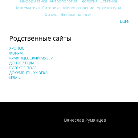
Информатика
Антропология
Теология
Эстетика
Математика
Риторика
Мировоззрение
Архитектура
Физика
Феноменология
Еще
Родственные сайты
ХРОНОС
ФОРУМ
РУМЯНЦЕВСКИЙ МУЗЕЙ
ДО 1917 ГОДА
РУССКОЕ ПОЛЕ
ДОКУМЕНТЫ XX ВЕКА
ИЗМЫ
Понятия И Категории - Исторический Проект ХРОНОС
WEB-редактор
Вячеслав Румянцев