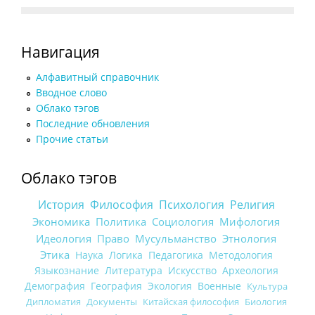
Навигация
Алфавитный справочник
Вводное слово
Облако тэгов
Последние обновления
Прочие статьи
Облако тэгов
История
Философия
Психология
Религия
Экономика
Политика
Социология
Мифология
Идеология
Право
Мусульманство
Этнология
Этика
Наука
Логика
Педагогика
Методология
Языкознание
Литература
Искусство
Археология
Демография
География
Экология
Военные
Культура
Дипломатия
Документы
Китайская философия
Биология