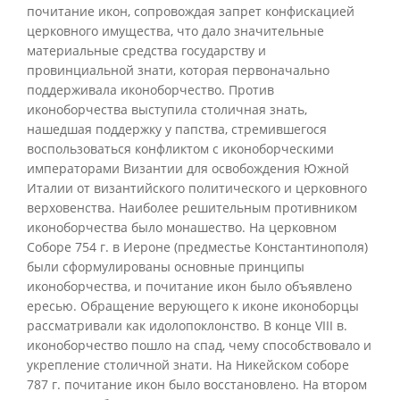
почитание икон, сопровождая запрет конфискацией
церковного имущества, что дало значительные
материальные средства государству и
провинциальной знати, которая первоначально
поддерживала иконоборчество. Против
иконоборчества выступила столичная знать,
нашедшая поддержку у папства, стремившегося
воспользоваться конфликтом с иконоборческими
императорами Византии для освобождения Южной
Италии от византийского политического и церковного
верховенства. Наиболее решительным противником
иконоборчества было монашество. На церковном
Соборе 754 г. в Иероне (предместье Константинополя)
были сформулированы основные принципы
иконоборчества, и почитание икон было объявлено
ересью. Обращение верующего к иконе иконоборцы
рассматривали как идолопоклонство. В конце VIII в.
иконоборчество пошло на спад, чему способствовало и
укрепление столичной знати. На Никейском соборе
787 г. почитание икон было восстановлено. На втором