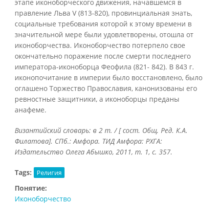
этапе иконоборческого движения, начавшемся в
правление Льва V (813-820), провинциальная знать,
социальные требования которой к этому времени в
значительной мере были удовлетворены, отошла от
иконоборчества. Иконоборчество потерпело свое
окончательно поражение после смерти последнего
императора-иконоборца Феофила (821- 842). В 843 г.
иконопочитание в империи было восстановлено, было
оглашено Торжество Православия, канонизованы его
ревностные защитники, а иконоборцы преданы
анафеме.
Византийский словарь: в 2 т. / [ сост. Общ. Ред. К.А.
Филатова]. СПб.: Амфора. ТИД Амфора: РХГА:
Издательство Олега Абышко, 2011, т. 1, с. 357.
Tags:
Религия
Понятие:
Иконоборчество