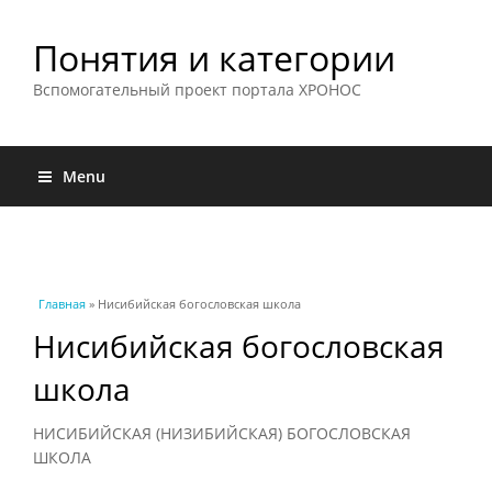
Понятия и категории
Вспомогательный проект портала ХРОНОС
Menu
Вы здесь
Главная
» Нисибийская богословская школа
Нисибийская богословская
школа
НИСИБИЙСКАЯ (НИЗИБИЙСКАЯ) БОГОСЛОВСКАЯ
ШКОЛА