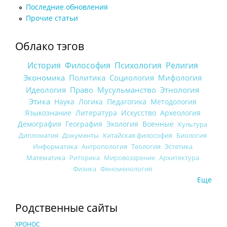
Последние обновления
Прочие статьи
Облако тэгов
История
Философия
Психология
Религия
Экономика
Политика
Социология
Мифология
Идеология
Право
Мусульманство
Этнология
Этика
Наука
Логика
Педагогика
Методология
Языкознание
Литература
Искусство
Археология
Демография
География
Экология
Военные
Культура
Дипломатия
Документы
Китайская философия
Биология
Информатика
Антропология
Теология
Эстетика
Математика
Риторика
Мировоззрение
Архитектура
Физика
Феноменология
Еще
Родственные сайты
ХРОНОС