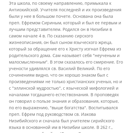
Эта школа, по своему направлению, примыкала к
Антиохийской. Учителя последней и их произведения
были у нее в большом почете. Основана она была
преп. Ефремом Сириным, который и был ее первым и
лучшим представителем. Родился он в Низибии в
самом начале 4 в. По сказанию сирского
жизнеописания, он был сыном языческого жреца,
который за обращение его к Христу изгнал Ефрема из
родительского дома. Сам называет себя "неученым и
малосмысленным". В этом сказалось его смирение. Его
учености удивлялся св. Василий Великий. По его
сочинениям видно, что он хорошо знаком был с
произведениями не только христианских ученых, но и
с "эллинской мудростью", с языческой мифологией и
началами тогдашнего естествознания. В проповедях
он говорил о пользе знания и образования, которые,
по его выражению, "выше богатства". Воспитывался
преп. Ефрем под руководством св. Иакова
Низибийского и сначала был учителем сирийского
языка в основанной им в Низибии школе. В 262 г.,