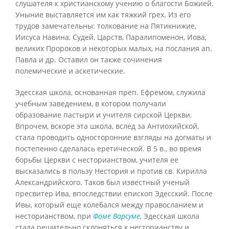
слушателя к христианскому учению о благости Божией.
Уныние выставляется им как тяжкий грех. Из его
трудов замечательны: толкование на Пятикнижие,
Иисуса Навина, Судей, Царств, Паралипоменон, Иова,
великих Пророков и некоторых малых, на послания ап.
Павла и др. Оставил он также сочинения
полемические и аскетические.
Эдесская школа, основанная преп. Ефремом, служила
учебным заведением, в котором получали
образование пастыри и учителя сирской Церкви.
Впрочем, вскоре эта школа, вслед за Антиохийской,
стала проводить односторонние взгляды на догматы и
постепенно сделалась еретической. В 5 в., во время
борьбы Церкви с несторианством, учителя ее
высказались в пользу Нестория и против св. Кирилла
Александрийского. Таков был известный ученый
пресвитер Ива, впоследствии епископ Эдесский. После
Ивы, который еще колебался между правосланием и
несторианством, при
Фоме Варсуме
, Эдесская школа
стала решительно склоняться к несторианству и,