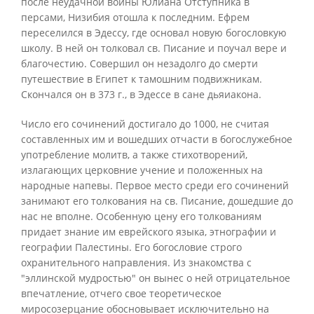
после неудачной войны Юлиана Отступника в
персами, Низибия отошла к последним. Ефрем
переселился в Эдессу, где основал новую богословкую
школу. В ней он толковал св. Писание и поучал вере и
благочестию. Совершил он незадолго до смерти
путешествие в Египет к тамошним подвижникам.
Скончался он в 373 г., в Эдессе в сане дьяиакона.
Число его сочинений достигало до 1000, не считая
составленных им и вошедших отчасти в богослужебное
употребление молитв, а также стихотворений,
излагающих церковние учение и положенных на
народные напевы. Первое место среди его сочинений
занимают его толкования на св. Писание, дошедшие до
нас не вполне. Особенную цену его толкованиям
придает знание им еврейского языка, этнографии и
географии Палестины. Его богословие строго
охранительного направления. Из знакомства с
"эллинской мудростью" он вынес о ней отрицательное
впечатление, отчего свое теоретическое
миросозерцание обосновывает исключительно на