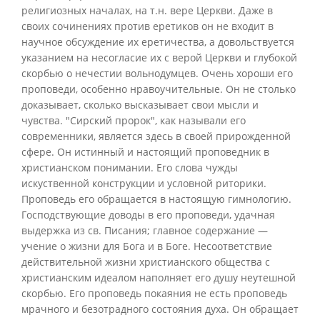
религиозных началах, на т.н. вере Церкви. Даже в
своих сочинениях против еретиков он не входит в
научное обсуждение их еретичества, а довольствуется
указанием на несогласие их с верой Церкви и глубокой
скорбью о нечестии вольнодумцев. Очень хороши его
проповеди, особенно нравоучительные. Он не столько
доказывает, сколько высказывает свои мысли и
чувства. "Сирский пророк", как называли его
современники, является здесь в своей прирожденной
сфере. Он истинный и настоящий проповедник в
христианском понимании. Его слова чужды
искуственной конструкции и условной риторики.
Проповедь его обращается в настоящую гимнологию.
Господствующие доводы в его проповеди, удачная
выдержка из св. Писания; главное содержание —
учение о жизни для Бога и в Боге. Несоответствие
действительной жизни христианского общества с
христианским идеалом наполняет его душу неутешной
скорбью. Его проповедь покаяния не есть проповедь
мрачного и безотрадного состояния духа. Он обращает