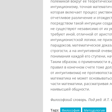
полемикой вокруг ее теоретических 
интуиционизму, точная математич
которая включает процесс умствен
отчетливое различение и отождес
посредством такой интуиции созда
не существуют независимо от их у
требуют иной, отличной от арист
интуиционистской логики, не при
парадоксов, математическое доказ
строгости, а на интуитивной очев
понимания каждой его ступени, на
Таким образом, о применимости в 
правил в конечном счете тоже дол
от интуитивизма) не противопоста
математика не может основываться
части математики, рассматривая 
наивысшей общности.
Философский словарь. Под ред. И.Т. Ф
Tags:
Философия
Методология