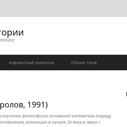
гории
 ХРОНОС
Алфавитный указатель
Облако тэгов
олов, 1991)
зучении философских оснований математики (наряду
ктивизмом), возникшее в начале 20 века в связи с