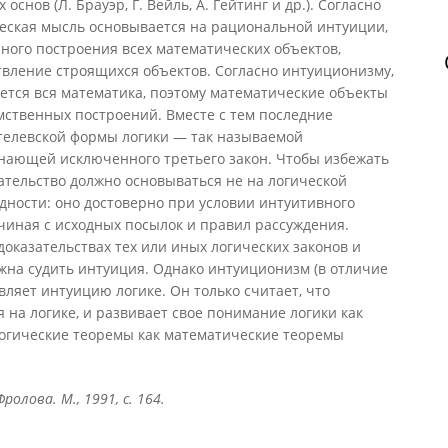
основ (Л. Брауэр, Г. Вейль, А. Гейтинг и др.). Согласно
еская мысль основывается на рациональной интуиции,
ного построения всех математических объектов,
твление строящихся объектов. Согласно интуиционизму,
ется вся математика, поэтому математические объекты
мственных построений. Вместе с тем последние
отелевской формы логики — так называемой
знающей исключенного третьего закон. Чтобы избежать
ательство должно основываться не на логической
идности: оно достоверно при условии интуитивного
чиная с исходных посылок и правил рассуждения.
доказательствах тех или иных логических законов и
жна судить интуиция. Однако интуиционизм (в отличие
вляет интуицию логике. Он только считает, что
 на логике, и развивает свое понимание логики как
логические теоремы как математические теоремы
ролова. М., 1991, с. 164.