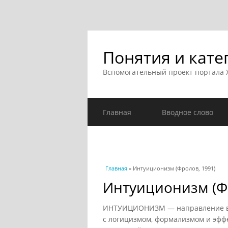
Понятия и кате
Вспомогательный проект портала
Главная
Вводное слово
Вы здесь
Главная
» Интуиционизм (Фролов, 1991)
Интуиционизм (Фр
ИНТУИЦИОНИЗМ — направление в и
с логицизмом, формализмом и эффе