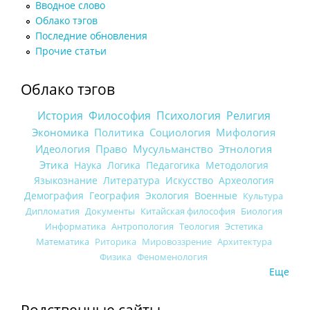
Вводное слово
Облако тэгов
Последние обновления
Прочие статьи
Облако тэгов
История
Философия
Психология
Религия
Экономика
Политика
Социология
Мифология
Идеология
Право
Мусульманство
Этнология
Этика
Наука
Логика
Педагогика
Методология
Языкознание
Литература
Искусство
Археология
Демография
География
Экология
Военные
Культура
Дипломатия
Документы
Китайская философия
Биология
Информатика
Антропология
Теология
Эстетика
Математика
Риторика
Мировоззрение
Архитектура
Физика
Феноменология
Еще
Родственные сайты