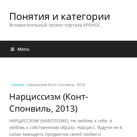
Понятия и категории
Вспомогательный проект портала ХРОНОС
Menu
Вы здесь
Главная
» Нарциссизм (Конт-Спонвиль, 2013)
Нарциссизм (Конт-
Спонвиль, 2013)
НАРЦИССИЗМ (NARCISISME). Не любовь к себе, а
любовь к собственному образу. Нарцисс, будучи не в
силах завладеть предметом своей любви и