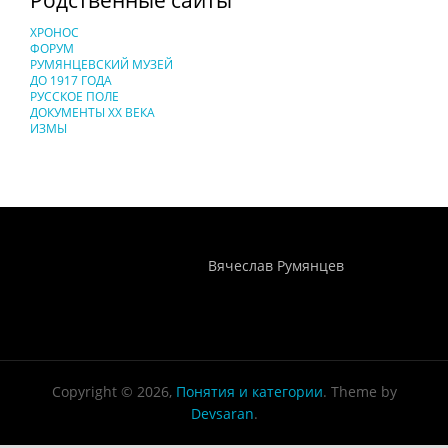
ХРОНОС
ФОРУМ
РУМЯНЦЕВСКИЙ МУЗЕЙ
ДО 1917 ГОДА
РУССКОЕ ПОЛЕ
ДОКУМЕНТЫ XX ВЕКА
ИЗМЫ
Понятия И Категории - Исторический Проект ХРОНОС
WEB-редактор
Вячеслав Румянцев
Copyright © 2026,
Понятия и категории
. Theme by
Devsaran
.