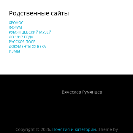
Родственные сайты
ХРОНОС
ФОРУМ
РУМЯНЦЕВСКИЙ МУЗЕЙ
ДО 1917 ГОДА
РУССКОЕ ПОЛЕ
ДОКУМЕНТЫ XX ВЕКА
ИЗМЫ
Понятия И Категории - Исторический Проект ХРОНОС
WEB-редактор
Вячеслав Румянцев
Copyright © 2026,
Понятия и категории
. Theme by