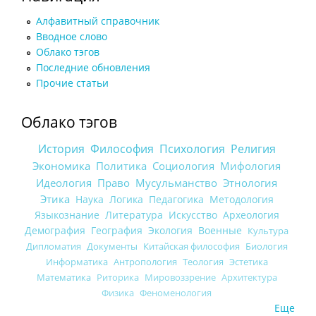
Алфавитный справочник
Вводное слово
Облако тэгов
Последние обновления
Прочие статьи
Облако тэгов
История
Философия
Психология
Религия
Экономика
Политика
Социология
Мифология
Идеология
Право
Мусульманство
Этнология
Этика
Наука
Логика
Педагогика
Методология
Языкознание
Литература
Искусство
Археология
Демография
География
Экология
Военные
Культура
Дипломатия
Документы
Китайская философия
Биология
Информатика
Антропология
Теология
Эстетика
Математика
Риторика
Мировоззрение
Архитектура
Физика
Феноменология
Еще