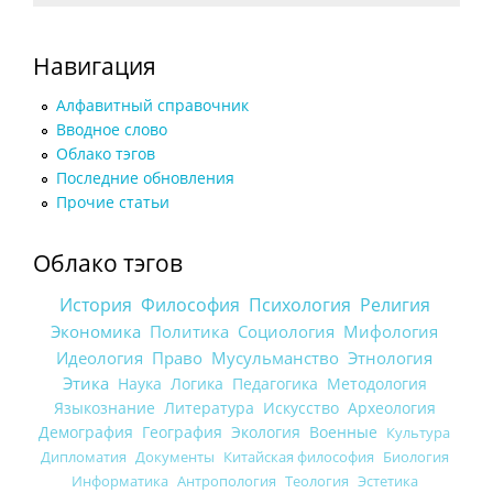
Навигация
Алфавитный справочник
Вводное слово
Облако тэгов
Последние обновления
Прочие статьи
Облако тэгов
История
Философия
Психология
Религия
Экономика
Политика
Социология
Мифология
Идеология
Право
Мусульманство
Этнология
Этика
Наука
Логика
Педагогика
Методология
Языкознание
Литература
Искусство
Археология
Демография
География
Экология
Военные
Культура
Дипломатия
Документы
Китайская философия
Биология
Информатика
Антропология
Теология
Эстетика