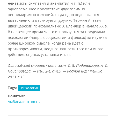
ненависть, симпатия и антипатия и т. п.) или
одновременное присутствие двух взаимно
непримиримых желаний, когда одно подвергается
вытеснению и маскируется другим. Термин А. ввел
швейцарский психоаналитик Э. Блейлер в начале XX в.
В настоящее время часто используется за пределами
психологии (напр., в социологии и философии науки) в
более широком смысле, когда речь идет о
противоречивости, неоднозначности того или иного
действия, оценки, установки и т. п.
Философский словарь / авт.-сост. С. Я. Подопригора, А. С.
Подопригора. — Изд. 2-е, стер. — Ростов н/Д : Феникс,
2013, с 15.
Tags:
Психология
Понятие:
Амбивалентность