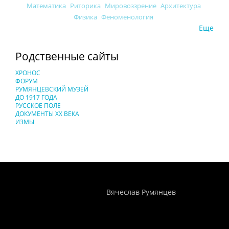
Математика
Риторика
Мировоззрение
Архитектура
Физика
Феноменология
Еще
Родственные сайты
ХРОНОС
ФОРУМ
РУМЯНЦЕВСКИЙ МУЗЕЙ
ДО 1917 ГОДА
РУССКОЕ ПОЛЕ
ДОКУМЕНТЫ XX ВЕКА
ИЗМЫ
Понятия И Категории - Исторический Проект ХРОНОС
WEB-редактор
Вячеслав Румянцев