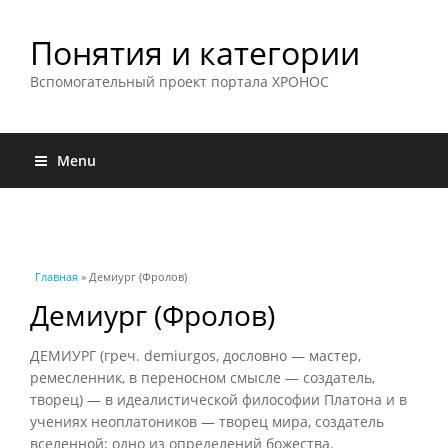
Понятия и категории
Вспомогательный проект портала ХРОНОС
Menu
Вы здесь
Главная
» Демиург (Фролов)
Демиург (Фролов)
ДЕМИУРГ (греч. demiurgos, дословно — мастер,
ремесленник, в переносном смысле — создатель,
творец) — в идеалистической философии Платона и в
учениях неоплатоников — творец мира, создатель
вселенной; одно из определений божества.