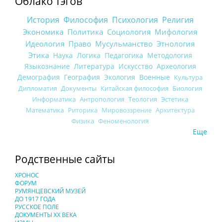
Облако тэгов
История
Философия
Психология
Религия
Экономика
Политика
Социология
Мифология
Идеология
Право
Мусульманство
Этнология
Этика
Наука
Логика
Педагогика
Методология
Языкознание
Литература
Искусство
Археология
Демография
География
Экология
Военные
Культура
Дипломатия
Документы
Китайская философия
Биология
Информатика
Антропология
Теология
Эстетика
Математика
Риторика
Мировоззрение
Архитектура
Физика
Феноменология
Еще
Родственные сайты
ХРОНОС
ФОРУМ
РУМЯНЦЕВСКИЙ МУЗЕЙ
ДО 1917 ГОДА
РУССКОЕ ПОЛЕ
ДОКУМЕНТЫ XX ВЕКА