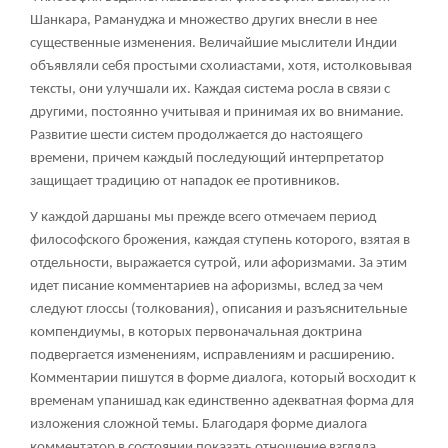
Шанкара, Рамануджа и множество других внесли в нее
существенные изменения. Величайшие мыслители Индии
объявляли себя простыми схолиастами, хотя, истолковывая
тексты, они улучшали их. Каждая система росла в связи с
другими, постоянно учитывая и принимая их во внимание.
Развитие шести систем продолжается до настоящего
времени, причем каждый последующий интерпретатор
защищает традицию от нападок ее противников.
У каждой даршаны мы прежде всего отмечаем период
философского брожения, каждая ступень которого, взятая в
отдельности, выражается сутрой, или афоризмами. За этим
идет писание комментариев на афоризмы, вслед за чем
следуют глоссы (толкования), описания и разъяснительные
компендиумы, в которых первоначальная доктрина
подвергается изменениям, исправлениям и расширению.
Комментарии пишутся в форме диалога, который восходит к
временам упанишад как единственно адекватная форма для
изложения сложной темы. Благодаря форме диалога
комментатор в состоянии показать отношение взгляда,