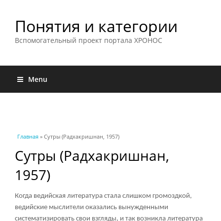
Понятия и категории
Вспомогательный проект портала ХРОНОС
Menu
Вы здесь
Главная
» Сутры (Радхакришнан, 1957)
Сутры (Радхакришнан,
1957)
Когда ведийская литература стала слишком громоздкой,
ведийские мыслители оказались вынужденными
систематизировать свои взгляды, и так возникла литература