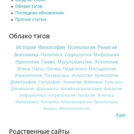
Облако тэгов
Последние обновления
Прочие статьи
Облако тэгов
История
Философия
Психология
Религия
Экономика
Политика
Социология
Мифология
Идеология
Право
Мусульманство
Этнология
Этика
Наука
Логика
Педагогика
Методология
Языкознание
Литература
Искусство
Археология
Демография
География
Экология
Военные
Культура
Дипломатия
Документы
Китайская философия
Биология
Информатика
Антропология
Теология
Эстетика
Математика
Риторика
Мировоззрение
Архитектура
Физика
Феноменология
Еще
Родственные сайты