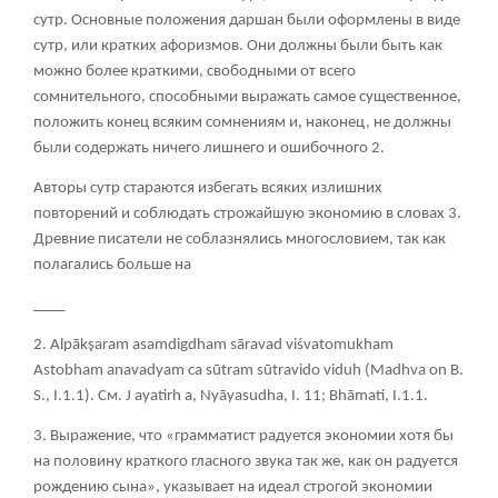
сутр. Основные положения даршан были оформлены в виде
сутр, или кратких афоризмов. Они должны были быть как
можно более краткими, свободными от всего
сомнительного, способными выражать самое существенное,
положить конец всяким сомнениям и, наконец, не должны
были содержать ничего лишнего и ошибочного
2
.
Авторы сутр стараются избегать всяких излишних
повторений и соблюдать строжайшую экономию в словах
3
.
Древние писатели не соблазнялись многословием, так как
полагались больше на
____
2.
Alpā
kş
aram
asamdigdham
sā
ravad
viś
vatomukham
Astobham
anavadyam
ca
sū
tram
sū
travido
viduh (
Madhva
on
B.
S.,
I.1.1). См
. J а
yatirh a, Nyāyasudha, I. 11; Bhāmati, I.1.1.
3. Выражение, что «грамматист радуется экономии хотя бы
на половину краткого гласного звука так же, как он радуется
рождению сына», указывает на идеал строгой экономии