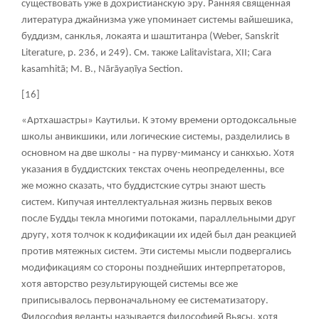
существовать уже в дохристианскую эру. Ранняя священная
литература джайнизма уже упоминает системы вайшешика,
буддизм, санклья, локаята и шаштитанра (Weber, Sanskrit
Literature, p. 236, и 249). См
. также
Lalitavistara, XII; Cara
kasamhitā; M. B., Nārāyaņīya Section.
[16]
«Артхашастры» Каутильи. К этому времени ортодоксальные
школы анвикшики, или логические системы, разделились в
основном на две школы - на пурву-мимансу и санкхью. Хотя
указания в буддистских текстах очень неопределенны, все
же можно сказать, что буддистские сутры знают шесть
систем. Кипучая интеллектуальная жизнь первых веков
после Будды текла многими потоками, параллельными друг
другу, хотя толчок к кодификации их идей был дан реакцией
против мятежных систем. Эти системы мысли подвергались
модификациям со стороны позднейших интерпретаторов,
хотя авторство результирующей системы все же
приписывалось первоначальному ее систематизатору.
Философия веданты называется философией Вьясы, хотя