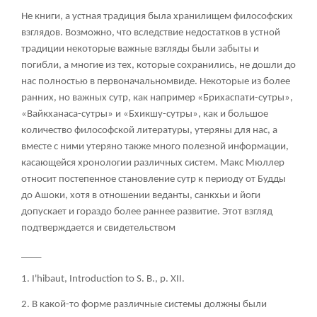
Не книги, а устная традиция была хранилищем философских
взглядов. Возможно, что вследствие недостатков в устной
традиции некоторые важные взгляды были забыты и
погибли, а многие из тех, которые сохранились, не дошли до
нас полностью в первоначальномвиде. Некоторые из более
ранних, но важных сутр, как например «Брихаспати-сутры»,
«Вайкханаса-сутры» и «Бхикшу-сутры», как и большое
количество философской литературы, утеряны для нас, а
вместе с ними утеряно также много полезной информации,
касающейся хронологии различных систем. Макс Мюллер
относит постепенное становление сутр к периоду от Будды
до Ашоки, хотя в отношении веданты, санкхьи и йоги
допускает и гораздо более раннее развитие. Этот взгляд
подтверждается и свидетельством
____
1. I'hibaut, Introduction to S. B., p. XII.
2. В какой-то форме различные системы должны были