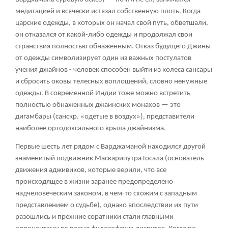
медитацией и всячески истязал собственную плоть. Когда
царские одежды, в которых он начал свой путь, обветшали,
он отказался от какой-либо одежды и продолжал свои
странствия полностью обнаженным. Отказ будущего Джины
от одежды символизирует один из важных постулатов
учения джайнов - человек способен выйти из колеса сансары
и сбросить оковы телесных воплощений, словно ненужные
одежды. В современной Индии тоже можно встретить
полностью обнаженных джаинских монахов — это
дигамбары (санскр. «одетые в воздух»), представители
наиболее ортодоксального крыла джайнизма.
Первые шесть лет рядом с Варджаманой находился другой
знаменитый подвижник Маскарипутра Госала (основатель
движения адживиков, которые верили, что все
происходящее в жизни заранее предопределено
надчеловеческим законом, в чем-то схожим с западным
представлением о судьбе), однако впоследствии их пути
разошлись и прежние соратники стали главными