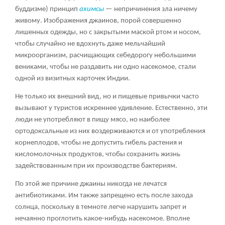
буддизме) принцип
ахимсы
— непричинения зла ничему
живому. Изображения джаинов, порой совершенно
лишенных одежды, но с закрытыми маской ртом и носом,
чтобы случайно не вдохнуть даже мельчайший
микроорганизм, расчищающих себедорогу небольшими
вениками, чтобы не раздавить ни одно насекомое, стали
одной из визитных карточек Индии.
Не только их внешний вид, но и пищевые привычки часто
вызывают у туристов искреннее удивление. Естественно, эти
люди не употребляют в пищу мясо, но наиболее
ортодоксальные из них воздерживаются и от употребления
корнеплодов, чтобы не допустить гибель растения и
кисломолочных продуктов, чтобы сохранить жизнь
задействованным при их производстве бактериям.
По этой же причине джаины никогда не лечатся
антибиотиками. Им также запрещено есть после захода
солнца, поскольку в темноте легче нарушить запрет и
нечаянно проглотить какое-нибудь насекомое. Вполне