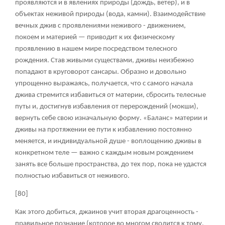
проявляются и в явлениях природы (дождь, ветер), и в
объектах неживой природы (вода, камни). Взаимодействие
вечных джив с проявлениями неживого - движением,
покоем и материей — приводит к их физическому
проявлению в нашем мире посредством телесного
рождения. Став живыми существами, дживы неизбежно
попадают в круговорот сансары. Образно и довольно
упрощенно выражаясь, получается, что с самого начала
джива стремится избавиться от материи, сбросить телесные
путы и, достигнув избавления от перерождений (мокши),
вернуть себе свою изначальную форму. «Баланс» материи и
дживы на протяжении ее пути к избавлению постоянно
меняется, и индивидуальной душе - воплощению дживы в
конкретном теле — важно с каждым новым рождением
занять все больше пространства, до тех пор, пока не удастся
полностью избавиться от неживого.
[80]
Как этого добиться, джаинов учит вторая драгоценность -
правильное познание (которое во многом сводится к тому,