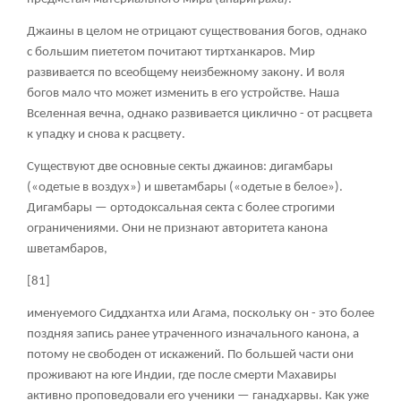
Джаины в целом не отрицают существования богов, однако
с большим пиететом почитают тиртханкаров. Мир
развивается по всеобщему неизбежному закону. И воля
богов мало что может изменить в его устройстве. Наша
Вселенная вечна, однако развивается циклично - от расцвета
к упадку и снова к расцвету.
Существуют две основные секты джаинов:
дигамбары
(«одетые в воздух») и
шветамбары
(«одетые в белое»).
Дигамбары — ортодоксальная секта с более строгими
ограничениями. Они не признают авторитета канона
шветамбаров,
[81]
именуемого Сиддхантха или Агама, поскольку он - это более
поздняя запись ранее утраченного изначального канона, а
потому не свободен от искажений. По большей части они
проживают на юге Индии, где после смерти Махавиры
активно проповедовали его ученики —
ганадхарвы
. Как уже