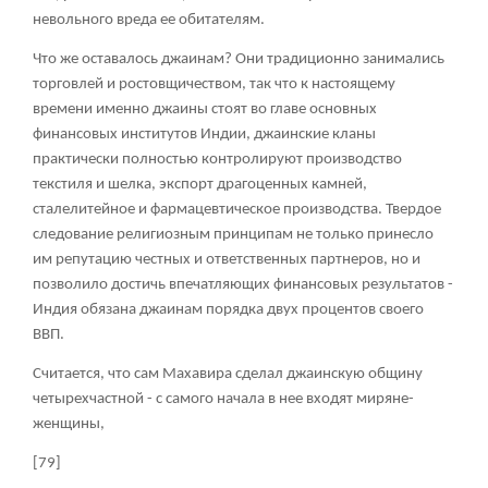
невольного вреда ее обитателям.
Что же оставалось джаинам? Они традиционно занимались
торговлей и ростовщичеством, так что к настоящему
времени именно джаины стоят во главе основных
финансовых институтов Индии, джаинские кланы
практически полностью контролируют производство
текстиля и шелка, экспорт драгоценных камней,
сталелитейное и фармацевтическое производства. Твердое
следование религиозным принципам не только принесло
им репутацию честных и ответственных партнеров, но и
позволило достичь впечатляющих финансовых результатов -
Индия обязана джаинам порядка двух процентов своего
ВВП.
Считается, что сам Махавира сделал джаинскую общину
четырехчастной - с самого начала в нее входят миряне-
женщины,
[79]