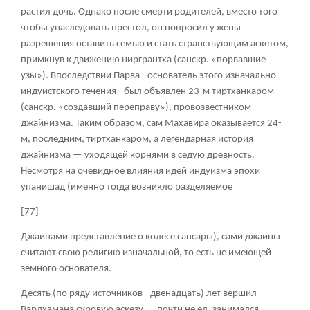
растил дочь. Однако после смерти родителей, вместо того
чтобы унаследовать престол, он попросил у жены
разрешения оставить семью и стать странствующим аскетом,
примкнув к движению ниргрантха (санскр. «порвавшие
узы»). Впоследствии Парва - основатель этого изначально
индуистского течения - был объявлен 23-м тиртханкаром
(санскр. «создавший переправу»), провозвестником
джайнизма. Таким образом, сам Махавира оказывается 24-
м, последним, тиртханкаром, а легендарная история
джайнизма — уходящей корнями в седую древность.
Несмотря на очевидное влияния идей индуизма эпохи
упанишад (именно тогда возникло разделяемое
[77]
Джаинами представление о колесе сансары), сами джаины
считают свою религию изначальной, то есть не имеющей
земного основателя.
Десять (по ряду источников - двенадцать) лет вершил
Вардхамана суровую аскезу — почти не ел, занимался