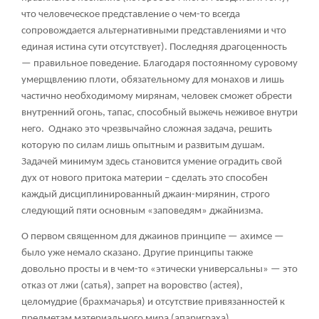
что человеческое представление о чем-то всегда
сопровождается альтернативными представлениями и что
единая истина сути отсутствует). Последняя драгоценность
— правильное поведение. Благодаря постоянному суровому
умерщвлению плоти, обязательному для монахов и лишь
частично необходимому мирянам, человек сможет обрести
внутренний огонь, тапас, способный выжечь неживое внутри
него. Однако это чрезвычайно сложная задача, решить
которую по силам лишь опытным и развитым душам.
Задачей минимум здесь становится умение оградить свой
дух от нового притока материи – сделать это способен
каждый дисциплинированный джаин-мирянин, строго
следующий пяти основным «заповедям» джайнизма.
О первом священном для джаинов принципе — ахимсе —
было уже немало сказано. Другие принципы также
довольно просты и в чем-то «этически универсальны» — это
отказ от лжи (сатья), запрет на воровство (астея),
целомудрие (брахмачарья) и отсутствие привязанностей к
предметам материального мира (апариграха).