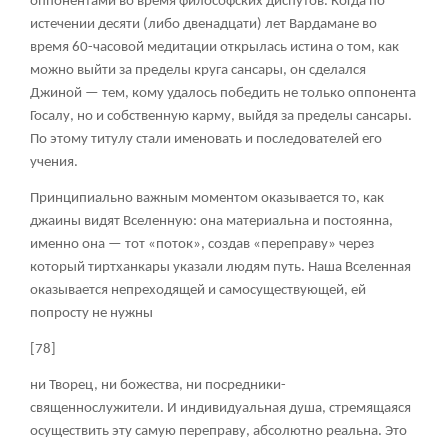
оппонентами во время философских диспутов. Когда по
истечении десяти (либо двенадцати) лет Вардамане во
время 60-часовой медитации открылась истина о том, как
можно выйти за пределы круга сансары, он сделался
Джиной — тем, кому удалось победить не только оппонента
Госалу, но и собственную карму, выйдя за пределы сансары.
По этому титулу стали именовать и последователей его
учения.
Принципиально важным моментом оказывается то, как
джаины видят Вселенную: она материальна и постоянна,
именно она — тот «поток», создав «переправу» через
который тиртханкары указали людям путь. Наша Вселенная
оказывается непреходящей и самосуществующей, ей
попросту не нужны
[78]
ни Творец, ни божества, ни посредники-
священнослужители. И индивидуальная душа, стремящаяся
осуществить эту самую переправу, абсолютно реальна. Это