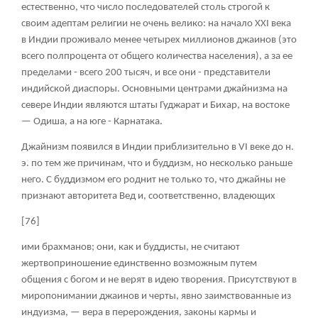
естественно, что число последователей столь строгой к
своим адептам религии не очень велико: на начало XXI века
в Индии проживало менее четырех миллионов джаинов (это
всего полпроцента от общего количества населения), а за ее
пределами - всего 200 тысяч, и все они - представители
индийской диаспоры. Основными центрами джайнизма на
севере Индии являются штаты Гуджарат и Бихар, на востоке
— Одиша, а на юге - Карнатака.
Джайнизм появился в Индии приблизительно в VI веке до н.
э. по тем же причинам, что и буддизм, но несколько раньше
него. С буддизмом его роднит не только то, что джайны не
признают авторитета Вед и, соответственно, владеющих
[76]
ими брахманов; они, как и буддисты, не считают
жертвоприношение единственно возможным путем
общения с богом и не верят в идею творения. Присутствуют в
миропонимании джаинов и черты, явно заимствованные из
индуизма, — вера в перерождения, законы кармы и