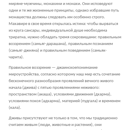
миряне-мужчины, монахини и монахи. Они исповедуют
одни и те же жизненные принципы, однако избравшие путь
монашества должны следовать им особенно строго.
Махавире в свое время открылась истина: чтобы вырваться
из круга сансары, индивидуальной душе необходима
триратна, нужно обладать тремя сокровищами: правильным
воззрением (самьяг-дарашана), правильным познанием
(самьяг-джняна) и правильным поведением (самьяк-
чарита).
Правильное воззрение — джаинскоепонимание
мироустройства, согласно которому наш мир есть сочетание
бесконечного разнообразия проявлений вечного живого
начала (джива) с пятью проявлениями неживого:
пространством (акаша), условиями движения (дхарма),
условиями покоя (адхарма), материей (пудгала) и временем
(кала).
Дживы присутствуют не только в том, что мы традиционно
считаем живым (люди, животные и растения), они