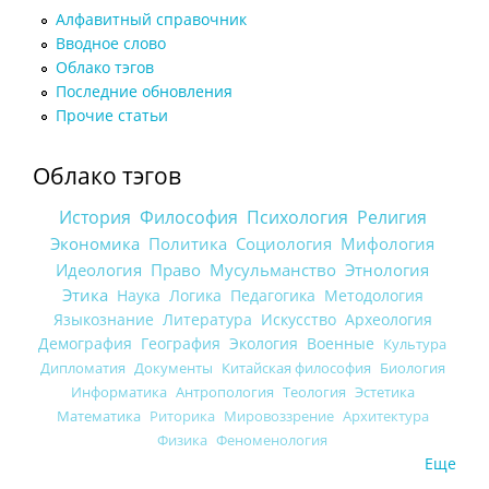
Алфавитный справочник
Вводное слово
Облако тэгов
Последние обновления
Прочие статьи
Облако тэгов
История
Философия
Психология
Религия
Экономика
Политика
Социология
Мифология
Идеология
Право
Мусульманство
Этнология
Этика
Наука
Логика
Педагогика
Методология
Языкознание
Литература
Искусство
Археология
Демография
География
Экология
Военные
Культура
Дипломатия
Документы
Китайская философия
Биология
Информатика
Антропология
Теология
Эстетика
Математика
Риторика
Мировоззрение
Архитектура
Физика
Феноменология
Еще