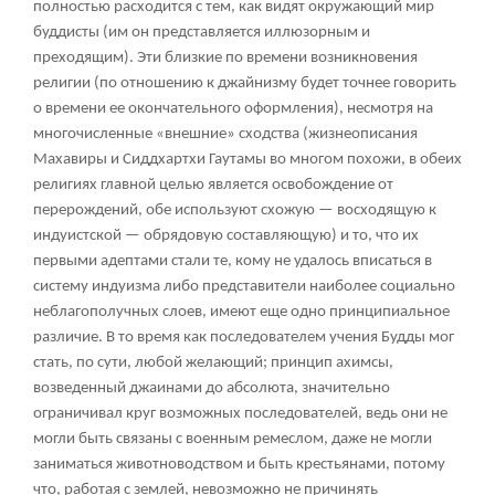
полностью расходится с тем, как видят окружающий мир
буддисты (им он представляется иллюзорным и
преходящим). Эти близкие по времени возникновения
религии (по отношению к джайнизму будет точнее говорить
о времени ее окончательного оформления), несмотря на
многочисленные «внешние» сходства (жизнеописания
Махавиры и Сиддхартхи Гаутамы во многом похожи, в обеих
религиях главной целью является освобождение от
перерождений, обе используют схожую — восходящую к
индуистской — обрядовую составляющую) и то, что их
первыми адептами стали те, кому не удалось вписаться в
систему индуизма либо представители наиболее социально
неблагополучных слоев, имеют еще одно принципиальное
различие. В то время как последователем учения Будды мог
стать, по сути, любой желающий; принцип ахимсы,
возведенный джаинами до абсолюта, значительно
ограничивал круг возможных последователей, ведь они не
могли быть связаны с военным ремеслом, даже не могли
заниматься животноводством и быть крестьянами, потому
что, работая с землей, невозможно не причинять