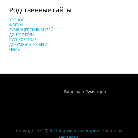
Родственные сайты
ХРОНОС
ФОРУМ
РУМЯНЦЕВСКИЙ МУЗЕЙ
ДО 1917 ГОДА
РУССКОЕ ПОЛЕ
ДОКУМЕНТЫ XX ВЕКА
ИЗМЫ
Понятия И Категории - Исторический Проект ХРОНОС
WEB-редактор
Вячеслав Румянцев
Copyright © 2026,
Понятия и категории
. Theme by
Devsaran
.