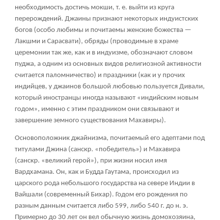
необходимость достичь мокши, т. е. выйти из круга
перерождений. Джаины признают некоторых индуистских
богов (особо любимы и почитаемы женские божества —
Лакшми и Сарасвати), обряды (проводимые в храме
церемонии так же, как и в индуизме, обозначают словом
пуджа
, а одним из основных видов религиозной активности
считается паломничество) и праздники (как и у прочих
индийцев, у джаинов большой любовью пользуется Дивали,
который иностранцы иногда называют «индийским новым
годом», именно с этим праздником они связывают и
завершение земного существования Махавиры).
Основоположник джайнизма, почитаемый его адептами под
титулами Джина (санскр. «победитель») и Махавира
(санскр. «великий герой»), при жизни носил имя
Вардхамана. Он, как и Будда Гаутама, происходил из
царского рода небольшого государства на севере Индии в
Вайшали (современный Бихар). Годом его рождения по
разным данным считается либо 599, либо 540 г. до н. э.
Примерно до 30 лет он вел обычную жизнь домохозяина,