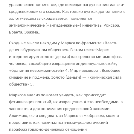
уравновешенное местом, где помещается дух в христиански-
средневековом его смысле. Как только дух как дополнение к
золоту-веществу скрадывается, появляются
антиалхимические («антиденежные») инвективы Ронсара,
Бранта, Эразма...
Сходные мысли находим у Маркса во фрагменте «Власть
денег в буржуазном обществе». В этом тексте Маркс
интерпретирует золото (деньги) как средство метаморфозы
человека, «всеобщего извращения индивидуальностей»,
«братания невозможностей»
4
. Мир навыворот. Всеобщее
смешение и подмена. Золото (деньги) — «химическая сила
общества»
5
.
Марксов анализ помогает увидеть, как происходит
фетишизация понятий, их извращение. А это необходимо, в
частности, и для понимания средневековой алхимии.
Алхимию, если следовать за Марксовым образом, можно
представить как номиналистически-реалистический
парафраз товарно-денежных отношений