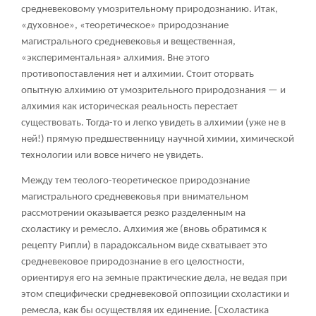
средневековому умозрительному природознанию. Итак,
«духовное», «теоретическое» природознание
магистрального средневековья и вещественная,
«экспериментальная» алхимия. Вне этого
противопоставления нет и алхимии. Стоит оторвать
опытную алхимию от умозрительного природознания — и
алхимия как историческая реальность перестает
существовать. Тогда-то и легко увидеть в алхимии (уже не в
ней!) прямую предшественницу научной химии, химической
технологии или вовсе ничего не увидеть.
Между тем теолого-теоретическое природознание
магистрального средневековья при внимательном
рассмотрении оказывается резко разделенным на
схоластику и ремесло. Алхимия же (вновь обратимся к
рецепту Рипли) в парадоксальном виде схватывает это
средневековое природознание в его целостности,
ориентируя его на земные практические дела, не ведая при
этом специфически средневековой оппозиции схоластики и
ремесла, как бы осуществляя их единение. [Схоластика