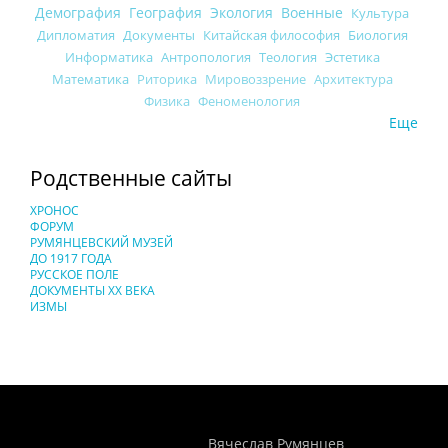
Демография
География
Экология
Военные
Культура
Дипломатия
Документы
Китайская философия
Биология
Информатика
Антропология
Теология
Эстетика
Математика
Риторика
Мировоззрение
Архитектура
Физика
Феноменология
Еще
Родственные сайты
ХРОНОС
ФОРУМ
РУМЯНЦЕВСКИЙ МУЗЕЙ
ДО 1917 ГОДА
РУССКОЕ ПОЛЕ
ДОКУМЕНТЫ XX ВЕКА
ИЗМЫ
Понятия И Категории - Исторический Проект ХРОНОС
WEB-редактор
Вячеслав Румянцев