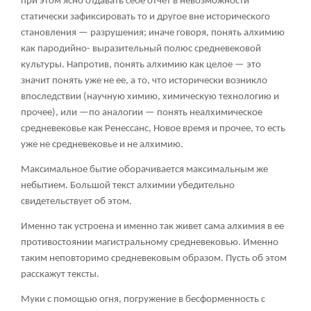
при этом ясно отдавать себе отчет в невозможности
статически зафиксировать то и другое вне исторического
становления — разрушения; иначе говоря, понять алхимию
как пародийно- выразительный полюс средневековой
культуры. Напротив, понять алхимию как целое — это
значит понять уже не ее, а то, что исторически возникло
впоследствии (научную химию, химическую технологию и
прочее), или —по аналогии — понять неалхимическое
средневековье как Ренессанс, Новое время и прочее, то есть
уже не средневековье и не алхимию.
Максимальное бытие оборачивается максимальным же
небытием. Большой текст алхимии убедительно
свидетельствует об этом.
Именно так устроена и именно так живет сама алхимия в ее
противостоянии магистральному средневековью. Именно
таким неповторимо средневековым образом. Пусть об этом
расскажут тексты.
Муки с помощью огня, погружение в бесформенность с