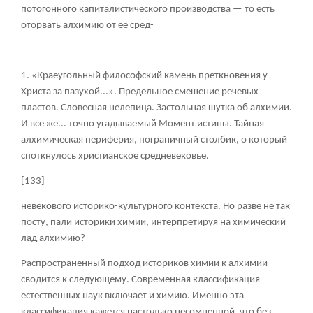
потогонного капиталистического производства — то есть
оторвать алхимию от ее сред-
_____
1. «Краеугольный философский камень преткновения у
Христа за пазухой...». Предельное смешение речевых
пластов. Словесная нелепица. Застольная шутка об алхимии.
И все же... точно угадываемый Момент истины. Тайная
алхимическая периферия, пограничный столбик, о который
споткнулось христианское средневековье.
[133]
невекового историко-культурного контекста. Но разве не так
посту, пали историки химии, интерпретируя на химический
лад алхимию?
Распространенный подход историков химии к алхимии
сводится к следующему. Современная классификация
естественных наук включает и химию. Именно эта
классификация кажется настолько несомненной, что без