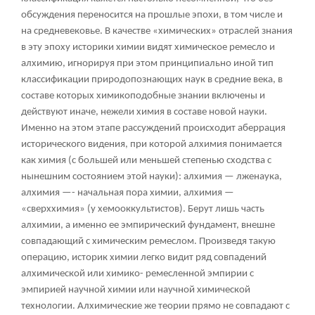
обсуждения переносится на прошлые эпохи, в том числе и
на средневековье. В качестве «химических» отраслей знания
в эту эпоху историки химии видят химическое ремесло и
алхимию, игнорируя при этом принципиально иной тип
классификации природопознающих наук в средние века, в
составе которых химикоподобные знании включены и
действуют иначе, нежели химия в составе новой науки.
Именно на этом этапе рассуждений происходит аберрация
исторического видения, при которой алхимия понимается
как химия (с большей или меньшей степенью сходства с
нынешним состоянием этой науки): алхимия — лженаука,
алхимия —- начальная пора химии, алхимия —
«сверххимия» (у хемооккультистов). Берут лишь часть
алхимии, а именно ее эмпирический фундамент, внешне
совпадающий с химическим ремеслом. Произведя такую
операцию, историк химии легко видит ряд совпадений
алхимической или химико- ремесленной эмпирии с
эмпирией научной химии или научной химической
технологии. Алхимические же теории прямо не совпадают с