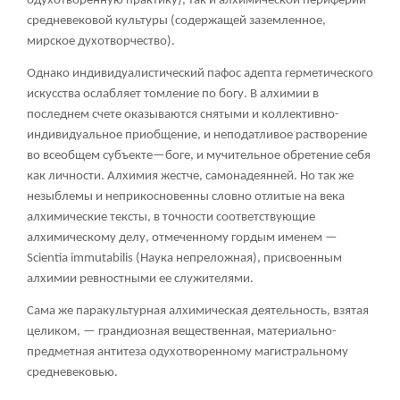
одухотворенную практику), так и алхимической периферии
средневековой культуры (содержащей заземленное,
мирское духотворчество).
Однако индивидуалистический пафос адепта герметического
искусства ослабляет томление по богу. В алхимии в
последнем счете оказываются снятыми и коллективно-
индивидуальное приобщение, и неподатливое растворение
во всеобщем субъекте—боге, и мучительное обретение себя
как личности. Алхимия жестче, самонадеянней. Но так же
незыблемы и неприкосновенны словно отлитые на века
алхимические тексты, в точности соответствующие
алхимическому делу, отмеченному гордым именем —
Scientia immutabilis (Наука непреложная), присвоенным
алхимии ревностными ее служителями.
Сама же паракультурная алхимическая деятельность, взятая
целиком, — грандиозная вещественная, материально-
предметная антитеза одухотворенному магистральному
средневековью.