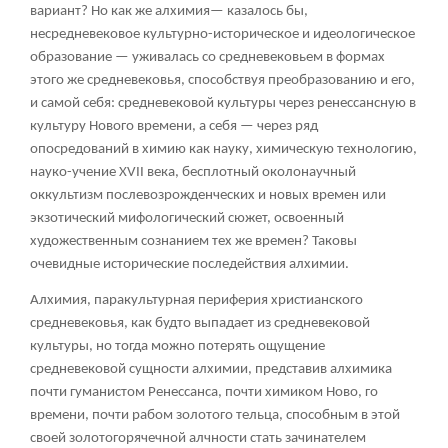
вариант? Но как же алхимия— казалось бы,
несредневековое культурно-историческое и идеологическое
образование — уживалась со средневековьем в формах
этого же средневековья, способствуя преобразованию и его,
и самой себя: средневековой культуры через ренессансную в
культуру Нового времени, а себя — через ряд
опосредований в химию как науку, химическую технологию,
науко-учение XVII века, бесплотный околонаучный
оккультизм послевозрожденческих и новых времен или
экзотический мифологический сюжет, освоенный
художественным сознанием тех же времен? Таковы
очевидные исторические последействия алхимии.
Алхимия, паракультурная периферия христианского
средневековья, как будто выпадает из средневековой
культуры, но тогда можно потерять ощущение
средневековой сущности алхимии, представив алхимика
почти гуманистом Ренессанса, почти химиком Ново, го
времени, почти рабом золотого тельца, способным в этой
своей золотогорячечной алчности стать зачинателем