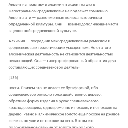
Акцент на практику в алхимии и акцент на дух в
магистральном средневековье не подлежат сомнению.
Акценты эти — разноименные полюса исторически
определенной культуры. Они — взаимодополняющие части
в целостной средневековой культуре.
Алхимия — посредник меж средневековым ремеслом и
средневековым теологическим умозрением. Но от этого
алхимическая деятельность не становится деятельностью
ненастоящей. Она — гипертрофированный образ этих двух
составляющих средневековой деятель-
[136]
ности. Причем это не делает ее бутафорской, ибо
средневековое ремесло тоже двойственно: дерево,
обретшее форму изделия в руках средневекового
краснодеревщика, одновременно и похоже, и не похоже на
дерево. Равно и алхимическое золото еще похоже на ржавое
железо, но уже и не похоже на него. В этом его
положительное отличие от золота природного.