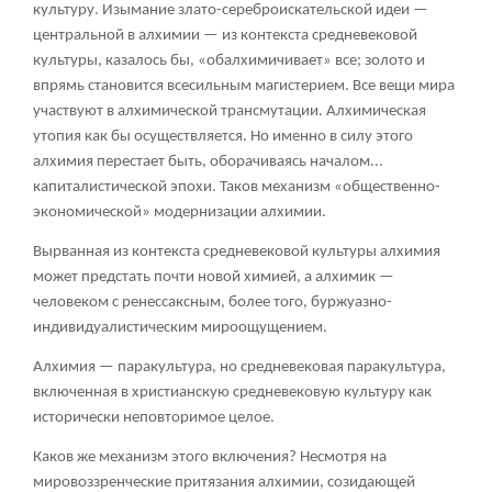
культуру. Изымание злато-сереброискательской идеи —
центральной в алхимии — из контекста средневековой
культуры, казалось бы, «обалхимичивает» все; золото и
впрямь становится всесильным магистерием. Все вещи мира
участвуют в алхимической трансмутации. Алхимическая
утопия как бы осуществляется. Но именно в силу этого
алхимия перестает быть, оборачиваясь началом...
капиталистической эпохи. Таков механизм «общественно-
экономической» модернизации алхимии.
Вырванная из контекста средневековой культуры алхимия
может предстать почти новой химией, а алхимик —
человеком с ренессаксным, более того, буржуазно-
индивидуалистическим мироощущением.
Алхимия — паракультура, но средневековая паракультура,
включенная в христианскую средневековую культуру как
исторически неповторимое целое.
Каков же механизм этого включения? Несмотря на
мировоззренческие притязания алхимии, созидающей