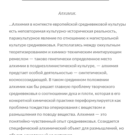
Алхимик.
…Алхимия в контексте европейской средневековой культуры
есть неповторимая культурно-историческая реальность,
паракультурное явление по отношению к магистральной
культуре средневековья. Располагаясь между оккультным
теоретизированием и химико-техническим имитирующим
ремеслом — таково генетически определенное место
алхимии в позднеэллинистической культуре, — алхимия
предстает особой деятельностью — синтетической,
космоссозидающей. В таком срединном положении
алхимик как бы решает главную проблему творческого
средневековья о соотношении духа и плоти, которая в его
конкретной химической практике переформулируется как
проблема тождества оперирования с веществом и
размышления по поводу вещества. Алхимия — это
понятийно-чувственный опыт средневековья. Созидается
специфический алхимический объект для размышлений, но