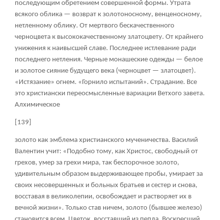
последующим обретением совершенной формы. Утрата
всякого облика — возврат к золотоносному, венценосному,
нетленному облику. От мертвого бескачественного
черноцвета к высококачественному златоцвету. От крайнего
унижения к наивысшей славе. Последнее истлевание ради
последнего нетления. Черные монашеские одежды — белое
и золотое сияние будущего века (черноцвет — златоцвет).
«Истязание» огнем. «Горнило испытаний». Страдание. Все
это христиански переосмысленные вариации Ветхого завета.
Алхимическое
[139]
золото как эмблема христианского мученичества. Василий
Валентин учит: «Подобно тому, как Христос, свободный от
грехов, умер за грехи мира, так беспорочное золото,
удивительным образом выдерживающее пробы, умирает за
своих несовершенных и больных братьев и сестер и снова,
восставая в великолепии, освобождает и растворяет их в
вечной жизни». Только став ничем, золото (бывшее железо)
становится всем. Цветок, восставший из пепла. Воскресший