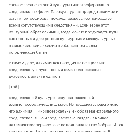
составе средневековой культуры гипертрофированно-
средневековых форм. Паракультурная природа алхимии и
есть гипертрофированно-средневековая ее природа со
всеми сопутствующими следствиями. Если верен этот
контурный образ алхимии, тогда можно предугадать пути
синхронных и диахронных культурных и межкультурных
взаимодействий алхимии в собственном своем
историческом бытие.
В самом деле, алхимия как пародия на официально-
средневековую духовность и сама средневековая
духовность живут в единой
[138]
средневековой культуре, ведут напряженный
взаимопреобразующий диалог. Из предшествующего ясно,
что алхимия — «кривозеркальный» образ магистрального
средневековья. Но и средневековье, глядясь в кривое
алхимическое зеркало, слегка подправляет свой образ. И так
многократно. Вплоть до полного... отождествления. В