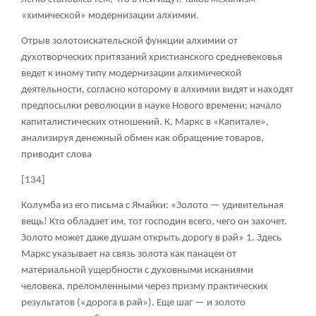
«химической» модернизации алхимии.
Отрыв золотоискательской функции алхимии от
духотворческих притязаний христианского средневековья
ведет к иному типу модернизации алхимической
деятельности, согласно которому в алхимии видят и находят
предпосылки революции в науке Нового времени; начало
капиталистических отношений. К. Маркс в «Капитале»,
анализируя денежный обмен как обращение товаров,
приводит слова
[134]
Колумба из его письма с Ямайки: «Золото — удивительная
вещь! Кто обладает им, тот господин всего, чего он захочет.
Золото может даже душам открыть дорогу в рай»
1
. Здесь
Маркс указывает на связь золота как панацеи от
материальной ущербности с духовными исканиями
человека, преломленными через призму практических
результатов («дорога в рай»). Еще шаг — и золото