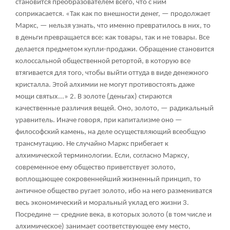
становится преобразователем всего, что с ним
соприкасается. «Так как по внешности денег, — продолжает
Маркс, — нельзя узнать, что именно превратилось в них, то
в деньги превращается все: как товары, так и не товары. Все
делается предметом купли-продажи. Обращение становится
колоссальной общественной ретортой, в которую все
втягивается для того, чтобы выйти оттуда в виде денежного
кристалла. Этой алхимии не могут противостоять даже
мощи святых...»
2
. В золоте (деньгах) стираются
качественные различия вещей. Оно, золото, — радикальный
уравнитель. Иначе говоря, при капитализме оно —
философский камень, на деле осуществляющий всеобщую
трансмутацию. Не случайно Маркс прибегает к
алхимической терминологии. Если, согласно Марксу,
современное ему общество приветствует золото,
воплощающее сокровеннейший жизненный принцип, то
античное общество ругает золото, ибо на него размениватся
весь экономический и моральный уклад его жизни
3
.
Посредине — средние века, в которых золото (в том числе и
алхимическое) занимает соответствующее ему место,