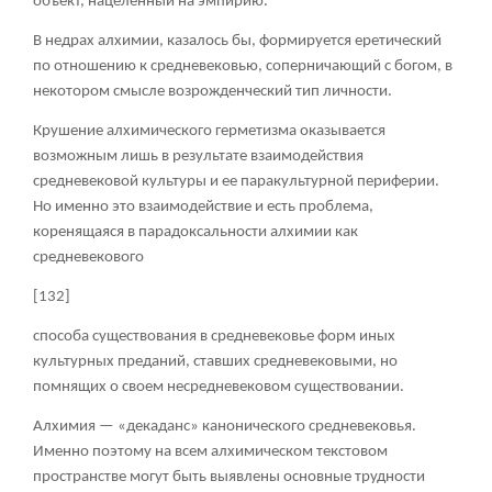
объект, нацеленный на эмпирию.
В недрах алхимии, казалось бы, формируется еретический
по отношению к средневековью, соперничающий с богом, в
некотором смысле возрожденческий тип личности.
Крушение алхимического герметизма оказывается
возможным лишь в результате взаимодействия
средневековой культуры и ее паракультурной периферии.
Но именно это взаимодействие и есть проблема,
коренящаяся в парадоксальности алхимии как
средневекового
[132]
способа существования в средневековье форм иных
культурных преданий, ставших средневековыми, но
помнящих о своем несредневековом существовании.
Алхимия — «декаданс» канонического средневековья.
Именно поэтому на всем алхимическом текстовом
пространстве могут быть выявлены основные трудности