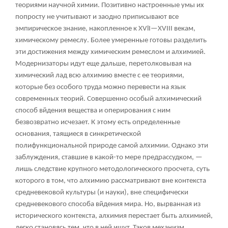
теориями научной химии. Позитивно настроенные умы их
попросту не учитывают и заодно приписывают все
эмпирическое знание, накопленное к XVlI—XVIII векам,
химическому ремеслу. Более умеренные готовы разделить
эти достижения между химическим ремеслом и алхимией.
Модернизаторы идут еще дальше, перетолковывая на
химический лад всю алхимию вместе с ее теориями,
которые без особого труда можно перевести на язык
современных теорий. Совершенно особый алхимический
способ вйдения вещества и оперирования с ним
безвозвратно исчезает. К этому есть определенные
основания, таящиеся в синкретической
полифункциональной природе самой алхимии. Однако эти
заблуждения, ставшие в какой-то мере предрассудком, —
лишь следствие крупного методологического просчета, суть
которого в том, что алхимию рассматривают вне контекста
средневековой культуры (и науки), вне специфически
средневекового способа вйдения мира. Но, вырванная из
исторического контекста, алхимия перестает быть алхимией,
легко становясь тем, что в ней ищут. Таков механизм