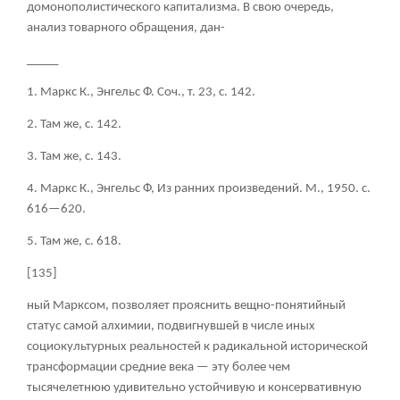
домонополистического капитализма. В свою очередь,
анализ товарного обращения, дан-
_____
1. Маркс К., Энгельс Ф. Соч., т. 23, с. 142.
2. Там же, с. 142.
3. Там же, с. 143.
4. Маркс К., Энгельс Ф, Из ранних произведений. М., 1950. с.
616—620.
5. Там же, с. 618.
[135]
ный Марксом, позволяет прояснить вещно-понятийный
статус самой алхимии, подвигнувшей в числе иных
социокультурных реальностей к радикальной исторической
трансформации средние века — эту более чем
тысячелетнюю удивительно устойчивую и консервативную