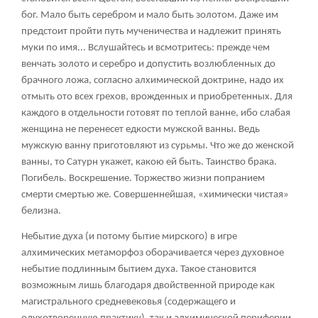
бог. Мало быть серебром и мало быть золотом. Даже им
предстоит пройти путь мученичества и надлежит принять
муки по имя... Вслушайтесь и всмотритесь: прежде чем
венчать золото и серебро и допустить возлюбленных до
брачного ложа, согласно алхимической доктрине, надо их
отмыть ото всех грехов, врожденных и приобретенных. Для
каждого в отдельности готовят по теплой ванне, ибо слабая
женщина не перенесет едкости мужской ванны. Ведь
мужскую ванну приготовляют из сурьмы. Что же до женской
ванны, то Сатурн укажет, какою ей быть. Таинство брака.
Погибель. Воскрешение. Торжество жизни попранием
смерти смертью же. Совершеннейшая, «химически чистая»
белизна.
Небытие духа (и потому бытие мирского) в игре
алхимических метаморфоз оборачивается через духовное
небытие подлинным бытием духа. Такое становится
возможным лишь благодаря двойственной природе как
магистрального средневековья (содержащего и