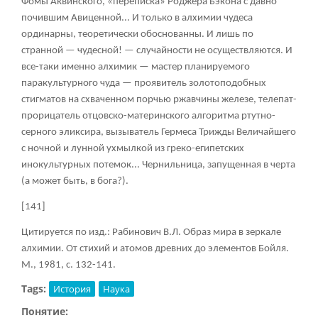
Фомы Аквинского, «переписка» Роджера Бэкона с давно
почившим Авиценной... И только в алхимии чудеса
ординарны, теоретически обоснованны. И лишь по
странной — чудесной! — случайности не осуществляются. И
все-таки именно алхимик — мастер планируемого
паракультурного чуда — проявитель золотоподобных
стигматов на схваченном порчью ржавчины железе, телепат-
прорицатель отцовско-материнского алгоритма ртутно-
серного эликсира, вызыватель Гермеса Трижды Величайшего
с ночной и лунной ухмылкой из греко-египетских
инокультурных потемок... Чернильница, запущенная в черта
(а может быть, в бога?).
[141]
Цитируется по изд.: Рабинович В.Л. Образ мира в зеркале
алхимии. От стихий и атомов древних до элементов Бойля.
М., 1981, с. 132-141.
Tags:
История
Наука
Понятие: