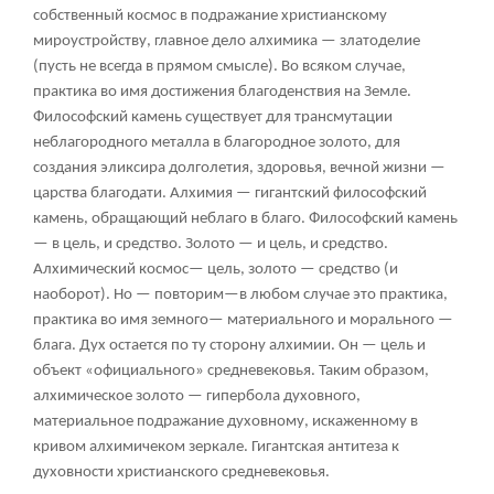
собственный космос в подражание христианскому
мироустройству, главное дело алхимика — златоделие
(пусть не всегда в прямом смысле). Во всяком случае,
практика во имя достижения благоденствия на Земле.
Философский камень существует для трансмутации
неблагородного металла в благородное золото, для
создания эликсира долголетия, здоровья, вечной жизни —
царства благодати. Алхимия — гигантский философский
камень, обращающий неблаго в благо. Философский камень
— в цель, и средство. Золото — и цель, и средство.
Алхимический космос— цель, золото — средство (и
наоборот). Но — повторим—в любом случае это практика,
практика во имя земного— материального и морального —
блага. Дух остается по ту сторону алхимии. Он — цель и
объект «официального» средневековья. Таким образом,
алхимическое золото — гипербола духовного,
материальное подражание духовному, искаженному в
кривом алхимичеком зеркале. Гигантская антитеза к
духовности христианского средневековья.