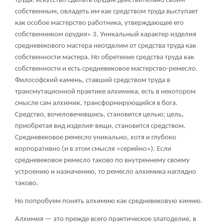
труда; искусство сделать орудие действительно своим
собственным, овладеть им как средством труда выступает
как особое мастерство работника, утверждающее его
собственником орудия»
3
. Уникальный характер изделия
средневекового мастера неотделим от средства труда как
собственности мастера. Но обретение средства труда как
собственности и есть средневековое мастерство-ремесло.
Философский камень, ставший средством труда в
трансмутационной практике алхимика, есть в некотором
смысле сам алхимик, трансформирующийся в бога.
Средство, вочеловечившись, становится целью; цель,
приобретая вид изделия-вещи, становится средством.
Средневековое ремесло уникально, хотя и глубоко
корпоративно (и в этом смысле «серийно»). Если
средневековое ремесло таково по внутреннему своему
устроению и назначению, то ремесло алхимика наглядно
таково.
Но попробуем понять алхимию как средневековую химию.
Алхимия — это прежде всего практическое златоделие, в