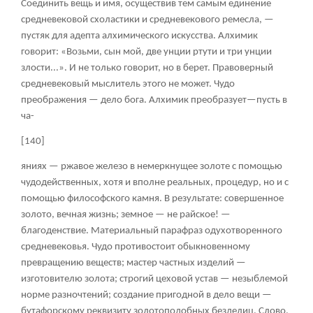
Соединить вещь и имя, осуществив тем самым единение
средневековой схоластики и средневекового ремесла, —
пустяк для адепта алхимического искусства. Алхимик
говорит: «Возьми, сын мой, две унции ртути и три унции
злости...». И не только говорит, но в берет. Правоверный
средневековый мыслитель этого не может. Чудо
преображения — дело бога. Алхимик преобразует—пусть в
ча-
[140]
яниях — ржавое железо в немеркнущее золоте с помощью
чудодейственных, хотя и вполне реальных, процедур, но и с
помощью философского камня. В результате: совершенное
золото, вечная жизнь; земное — не райское! —
благоденствие. Материальный парафраз одухотворенного
средневековья. Чудо противостоит обыкновенному
превращению веществ; мастер частных изделий —
изготовителю золота; строгий цеховой устав — незыблемой
норме разночтений; создание пригодной в дело вещи —
бутафорскому реквизиту золотоподобных безделиц. Слово,