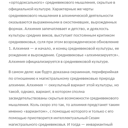
«ортодоксального» средневекового мышления, скрытые в
официальной культуре. Характерные же черты
средневекового мышления в алхимической деятельности
оказываются выраженными в окостеневших, вырожденных
формах. Алхимия запечатлевает и детство, и дряхлость
культуры средних веков, выступает постоянным критиком
средневековья, суля при этом возрожденческое обновление
1
. Алхимия — и начало, и конец средневековой культуры, ее
рождение и вырождение. Средневековье «алхимизируется».
Алхимия официализируется в средневековой культуре.
В самом деле: как будто доказана окраинная, периферийная
по отношению к магистральному средневековью природа
алхимии. Алхимия — оккультный вариант этой культуры, но
такой, однако, вариант, в котором сполна
засвидетельствованы скрытые возможности средневекового
мышления. Коль скоро это так, то алхимия предстанет таким
именно «вариантом», с помощью которого и только с его
помощью приотворится интеллектуальный Сезам
магистрального средневековья. И тогда — инвариантный