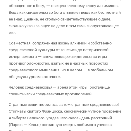
обращенное к богу, — овеществленному слову алхимиков.
Вещь как свидетельство бога отменяет вещь как бесплотный
ее знак. Деяние, не столько свидетельствующее о деле,
сколько указывающее на дело и тем самым опустошающее
его.
Совместная, сопряженная жизнь алхимии и собственно
средневековой культуры от генезиса до исторической
исчерпаемости — впечатляющее свидетельство игры
противоположностей, взятых не в частных поворотах
средневекового мышления, но в целом — в глобальном
общекультурном контексте.
Человек средневековья— арена этой игры, ристалище
специфически средневековых противоречий.
Странные вещи творились в этом странном средневековье!
Стигматы святого Франциска, сейсмически чуткое прозрение
Альберта Великого, угадавшего сквозь даль расстояний
(Париж — Кельн) внезапную смерть любимого ученика