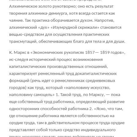
Алхимическое золото рукотворно; оно есть результат
творения алхимика-демиурга, хотя всегда остается как
чаяние. Так практика оборачивается духом. Напротив,
алхимический «дух» «Изумрудной скрижали» становится
вещью-средством для осуществления практических
трансмутаций, обеспечивающих благо для тела и для души.
К. Маркс в «Экономических рукописях 1857— 1859 годов»,
ис-следуя исторический процесс возникновения
капиталистических производственных отношений,
характеризует ремесленный труд докапиталистических
формаций (речь идет о ремесленниках средневековых
городов) как труд, который «наполовину искусство,
наполовину самоцель»
1
. Такой труд, по Марксу, — пока
еще собственный труд работника, определяющий развитие
односторонних способностей работника
2
. «Ясно, что там,
где отношение работника является собственностью на
орудие труда, там в действительном процессе труда орудие
представляет собой только средство индивидуального