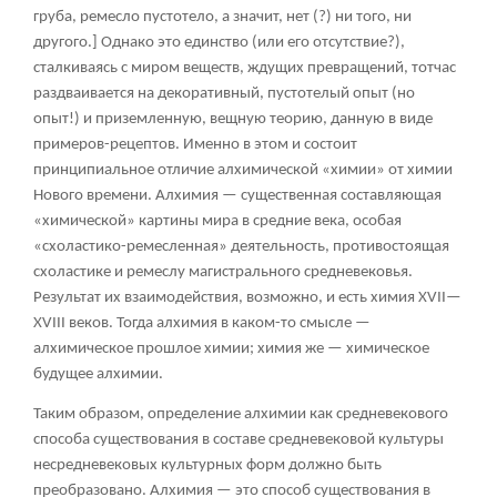
груба, ремесло пустотело, а значит, нет (?) ни того, ни
другого.] Однако это единство (или его отсутствие?),
сталкиваясь с миром веществ, ждущих превращений, тотчас
раздваивается на декоративный, пустотелый опыт (но
опыт!) и приземленную, вещную теорию, данную в виде
примеров-рецептов. Именно в этом и состоит
принципиальное отличие алхимической «химии» от химии
Нового времени. Алхимия — существенная составляющая
«химической» картины мира в средние века, особая
«схоластико-ремесленная» деятельность, противостоящая
схоластике и ремеслу магистрального средневековья.
Результат их взаимодействия, возможно, и есть химия XVII—
XVIII веков. Тогда алхимия в каком-то смысле —
алхимическое прошлое химии; химия же — химическое
будущее алхимии.
Таким образом, определение алхимии как средневекового
способа существования в составе средневековой культуры
несредневековых культурных форм должно быть
преобразовано. Алхимия — это способ существования в