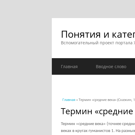
Понятия и кате
Вспомогательный проект портала
Главная
Вводное слово
Вы здесь
Главная
» Термин «средние века» (Сказкин, 1
Термин «средние 
Термин «средние века» (точнее средн
веках в кругах гуманистов
1
. На разны