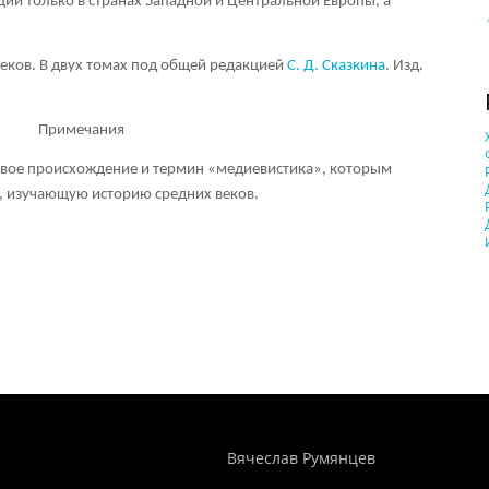
и только в странах Западной и Центральной Европы, а
веков. В двух томах под общей редакцией
С. Д. Сказкина
. Изд.
Примечания
т свое происхождение и термин «медиевистика», которым
, изучающую историю средних веков.
Понятия И Категории - Исторический Проект ХРОНОС
WEB-редактор
Вячеслав Румянцев