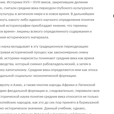
ие. Историки XVII—XVIII веков, закрепившие деление
, считали средние века периодом глубокого культурного
 культуры в античном мире и в новое время. В дальнейшем
нуть какого-либо единого научного определения понятия
ной историографии преобладает мнение, что термины
вое время» лишены всякого определенного содержания и
ния исторического материала.
я наука вкладывает в эту традиционную периодизацию
тривая исторический процесс как закономерную смену
, историки-марксисты понимают средние века как время
зводства, который сменил рабовладельческий, а затем в
ену капитализму. Средние века определяются ими как эпоха
еодальной социально-экономической формации.
вропу и Азию, а также многие народы Африки и Латинской
адию феодальной формации и, следовательно, пережили свое
сторической науке понятие средние века относится не только
опейских народов, как это до сих пор принято в буржуазной
но-историческое значение. Данный учебник, однако,