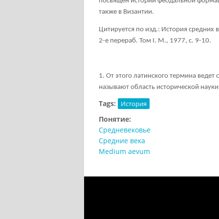
посвящен истории феодальной формаци
также в Византии.
Цитируется по изд.: История средних 
2-е перераб. Том
I. М., 1977, с. 9-10.
1. От этого латинского термина веде
называют область исторической науки
Tags:
История
Понятие:
Средневековье
Средние века
Medium aevum