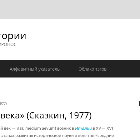
гории
 ХРОНОС
Алфавитный указатель
Облако тэгов
977)
века» (Сказкин, 1977)
ий век — лат. medium aevum) возник в
Италии
в XV— XVI
х этапах развития исторической науки в понятие «средние