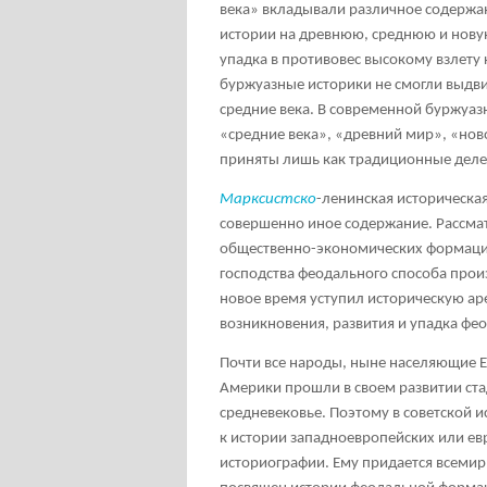
века» вкладывали различное содержан
истории на древнюю, среднюю и новую
упадка в противовес высокому взлету
буржуазные историки не смогли выдви
средние века. В современной буржуаз
«средние века», «древний мир», «но
приняты лишь как традиционные деле
Марксистско
-ленинская историческа
совершенно иное содержание. Рассма
общественно-экономических формаций
господства феодального способа прои
новое время уступил историческую ар
возникновения, развития и упадка ф
Почти все народы, ныне населяющие Е
Америки прошли в своем развитии ст
средневековье. Поэтому в советской и
к истории западноевропейских или евр
историографии. Ему придается всемир