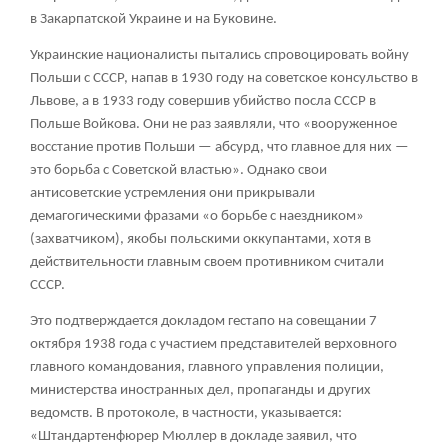
в Закарпатской Украине и на Буковине.
Украинские националисты пытались спровоцировать войну
Польши с СССР, напав в 1930 году на советское консульство в
Львове, а в 1933 году совершив убийство посла СССР в
Польше Войкова. Они не раз заявляли, что «вооруженное
восстание против Польши — абсурд, что главное для них —
это борьба с Советской властью». Однако свои
антисоветские устремления они прикрывали
демагогическими фразами «о борьбе с наездником»
(захватчиком), якобы польскими оккупантами, хотя в
действительности главным своем противником считали
СССР.
Это подтверждается докладом гестапо на совещании 7
октября 1938 года с участием представителей верховного
главного командования, главного управления полиции,
министерства иностранных дел, пропаганды и других
ведомств. В протоколе, в частности, указывается:
«Штандартенфюрер Мюллер в докладе заявил, что