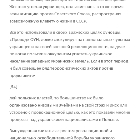
Жестоко угнетая украинцев, польские паны в то же время
вели агитацию против Советского Союза, распространяя
всевозможную клевету о жизни в СССР.
Все это использовали в своих вражеских целях оуновцы.
«Провод» ОУН, ловко спекулируя на национальных чувствах
украинцев и на своей внешней революционности, на деле
помогал польским оккупантам угнетать украинское
население западных украинских земель. Если в этот период
и был совершен ряд террористических актов против
представите-
[54]
лей польских властей, то большинство их было
организовано низовыми ячейками на свой страх и риск или
устроено с провокационной целью, как это показали многие
процессы над украинскими националистами в Польше.
Вынужденная считаться с ростом революционной и
национально-освободительной борьбы украинского