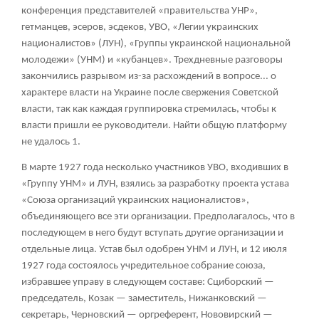
конференция представителей «правительства УНР»,
гетманцев, эсеров, эсдеков, УВО, «Легии украинских
националистов» (ЛУН), «Группы украинской национальной
молодежи» (УНМ) и «кубанцев». Трехдневные разговоры
закончились разрывом из-за расхождений в вопросе... о
характере власти на Украине после свержения Советской
власти, так как каждая группировка стремилась, чтобы к
власти пришли ее руководители. Найти общую платформу
не удалось
1
.
В марте 1927 года несколько участников УВО, входивших в
«Группу УНМ» и ЛУН, взялись за разработку проекта устава
«Союза организаций украинских националистов»,
объединяющего все эти организации. Предполагалось, что в
последующем в него будут вступать другие организации и
отдельные лица. Устав был одобрен УНМ и ЛУН, и 12 июля
1927 года состоялось учредительное собрание союза,
избравшее управу в следующем составе: Сциборский —
председатель, Козак — заместитель, Нижанковский —
секретарь, Черновский — оргреферент, Нововирский —