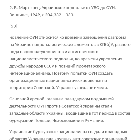
2. В. Мартынец. Украинское подполье от УВО до ОУН.
Виннипег, 1949, с 204,332—333.
[53]
новление ОУН относится ко времени завершения разгрома
на Украине националистических элементов в КП(б)У, разного
рода национал-уклонистов и антисоветского
националистического подполья, ко времени укрепления
дружбы народов СССР и позиций пролетарского
интернационализма. Поэтому попытки ОУН создать
организационные националистические звенья на
территории Советской. Украины успеха не имели.
Основной ареной, главным плацдармом подрывной
деятельности ОУН против Советской Украины стали
западные области Украины, входившие в тот период в состав
буржуазной Польши, Чехословакии и Румынии.
Украинские буржуазные националисты создали в западных
областях Украины ряд крупных антисоветских организаций,