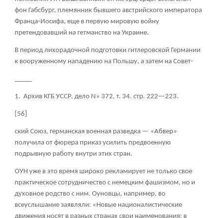
фон Габсбург, племянник бывшего австрийского императора
Франца-Иосифа, еще в первую мировую войну
претендовавший на гетманство на Украине.
В период лихорадочной подготовки гитлеровской Германии
к вооруженному нападению на Польшу, а затем на Совет-
_____
1. Архив КГБ УССР, дело N» 372, т. 34. стр. 222—223.
[56]
ский Союз, германская военная разведка — «Абвер»
получила от фюрера приказ усилить предвоенную
подрывную работу внутри этих стран.
ОУН уже в это время широко рекламирует не только свое
практическое сотрудничество с немецким фашизмом, но и
духовное родство с ним. Оуновцы, например, во
всеуслышание заявляли: «Новые националистические
движения носят в разных странах свои наименования: в