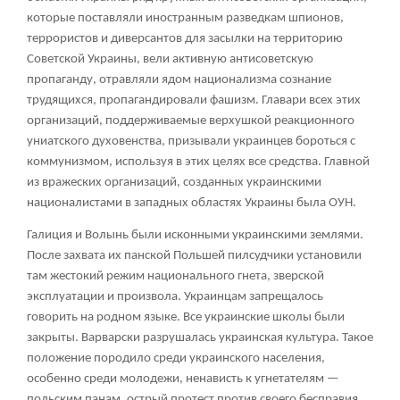
которые поставляли иностранным разведкам шпионов,
террористов и диверсантов для засылки на территорию
Советской Украины, вели активную антисоветскую
пропаганду, отравляли ядом национализма сознание
трудящихся, пропагандировали фашизм. Главари всех этих
организаций, поддерживаемые верхушкой реакционного
униатского духовенства, призывали украинцев бороться с
коммунизмом, используя в этих целях все средства. Главной
из вражеских организаций, созданных украинскими
националистами в западных областях Украины была ОУН.
Галиция и Волынь были исконными украинскими землями.
После захвата их панской Польшей пилсудчики установили
там жестокий режим национального гнета, зверской
эксплуатации и произвола. Украинцам запрещалось
говорить на родном языке. Все украинские школы были
закрыты. Варварски разрушалась украинская культура. Такое
положение породило среди украинского населения,
особенно среди молодежи, ненависть к угнетателям —
польским панам, острый протест против своего бесправия.