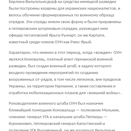
Берлина Вильгельмсдорф на средства немецкой разведки
были построены казармы для украинских националистов, и
велось обучение сформированных по военному образцу
отрядов. Эти отряды имели свою форму и были приравнены
к гитлеровским штурмовым отрядам, руководил ими
офицер гестаповский Ярыга-Рымарт, он же Карпати,
известный среди членов ОУН как Рико-Ярый.
Характерно, что именно в этот период, когда «вождем» ОУН
являлся Коновалец, платный агент германской военной
разведки, был создан военный штаб, в задачу которого
входило проведение мероприятий по созданию
вооруженных от-рядов, в том числе легионов, вне пределов
Украины, на территории Германии, а также составление и
отработка мобилизационных планов для «внешней войны».
Руководителем военного штаба ОУН был назначен
ближайший помощник Коновальца — полковник Мельник,
членами: генерал УГА и начальник штаба Петлюры —
Курманович, петлюровский генерал Капустянский и
полковник УГА Вышиванный. он же эрцгерцог Вильгельм