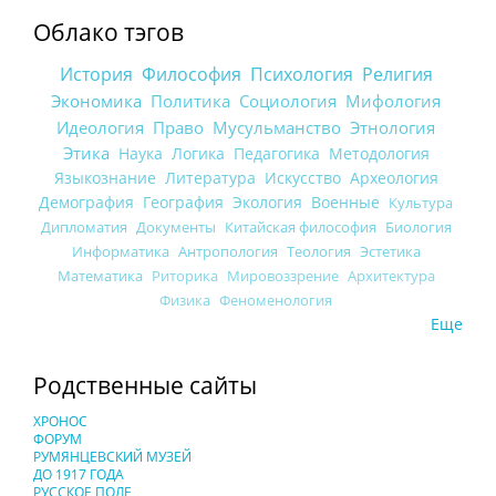
Облако тэгов
История
Философия
Психология
Религия
Экономика
Политика
Социология
Мифология
Идеология
Право
Мусульманство
Этнология
Этика
Наука
Логика
Педагогика
Методология
Языкознание
Литература
Искусство
Археология
Демография
География
Экология
Военные
Культура
Дипломатия
Документы
Китайская философия
Биология
Информатика
Антропология
Теология
Эстетика
Математика
Риторика
Мировоззрение
Архитектура
Физика
Феноменология
Еще
Родственные сайты
ХРОНОС
ФОРУМ
РУМЯНЦЕВСКИЙ МУЗЕЙ
ДО 1917 ГОДА
РУССКОЕ ПОЛЕ