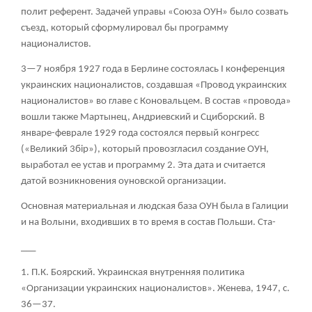
полит референт. Задачей управы «Союза ОУН» было созвать
съезд, который сформулировал бы программу
националистов.
3—7 ноября 1927 года в Берлине состоялась I конференция
украинских националистов, создавшая «Провод украинских
националистов» во главе с Коновальцем. В состав «провода»
вошли также Мартынец, Андриевский и Сциборский. В
январе-феврале 1929 года состоялся первый конгресс
(«Великий 3бip»), который провозгласил создание ОУН,
выработал ее устав и программу
2
. Эта дата и считается
датой возникновения оуновской организации.
Основная материальная и людская база ОУН была в Галиции
и на Волыни, входивших в то время в состав Польши. Ста-
___
1. П.К. Боярский. Украинская внутренняя политика
«Организации украинских националистов». Женева, 1947, с.
36—37.