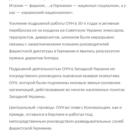
Италии — фашизм, ...в Германии — национал-социализм, а у
нас — украинский национализм».
Усиление подрывной работы ОУН в 30-х годах и активная
переброска из-за кордона на Советскую Украину эмиссаров,
террористов, диверсантов, шпионов были неразрывно
связаны с захватническими планами руководителей
фашистской диктатуры в Германии и явились результатом
прямых директив Гитлера.
Подрывной деятельностью ОУН в Западной Украине не-
посредственно руководила львовская краевая экзекутива
ОУН, которой были подчинены низовые звенья оуновских
организаций, действовавших во многих населенных пунктах
Западной Украины.
Центральный «провод» ОУН во главе с Коновальцем, как и
прежде, оставался в Берлине и работал под
непосредственным руководством разведывательных служб
фашистской Германии.