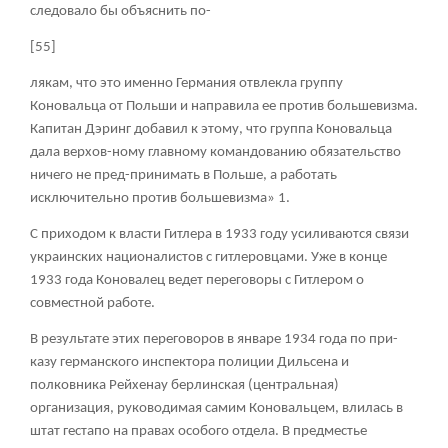
следовало бы объяснить по-
[55]
лякам, что это именно Германия отвлекла группу
Коновальца от Польши и направила ее против большевизма.
Капитан Дэринг добавил к этому, что группа Коновальца
дала верхов-ному главному командованию обязательство
ничего не пред-принимать в Польше, а работать
исключительно против большевизма»
1
.
С приходом к власти Гитлера в 1933 году усиливаются связи
украинских националистов с гитлеровцами. Уже в конце
1933 года Коновалец ведет переговоры с Гитлером о
совместной работе.
В результате этих переговоров в январе 1934 года по при-
казу германского инспектора полиции Дильсена и
полковника Рейхенау берлинская (центральная)
организация, руководимая самим Коновальцем, влилась в
штат гестапо на правах особого отдела. В предместье