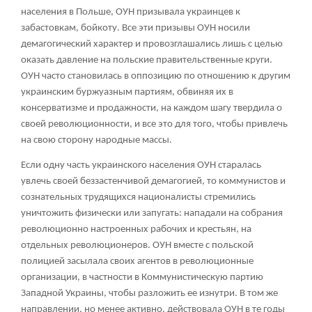
населения в Польше, ОУН призывала украинцев к
забастовкам, бойкоту. Все эти призывы ОУН носили
демагогический характер и провозглашались лишь с целью
оказать давление на польские правительственные круги.
ОУН часто становилась в оппозицию по отношению к другим
украинским буржуазным партиям, обвиняя их в
консерватизме и продажности, на каждом шагу твердила о
своей революционности, и все это для того, чтобы привлечь
на свою сторону народные массы.
Если одну часть украинского населения ОУН старалась
увлечь своей беззастенчивой демагогией, то коммунистов и
сознательных трудящихся националисты стремились
уничтожить физически или запугать: нападали на собрания
революционно настроенных рабочих и крестьян, на
отдельных революционеров. ОУН вместе с польской
полицией засылала своих агентов в революционные
организации, в частности в Коммунистическую партию
Западной Украины, чтобы разложить ее изнутри. В том же
направлении, но менее активно, действовала ОУН в те годы