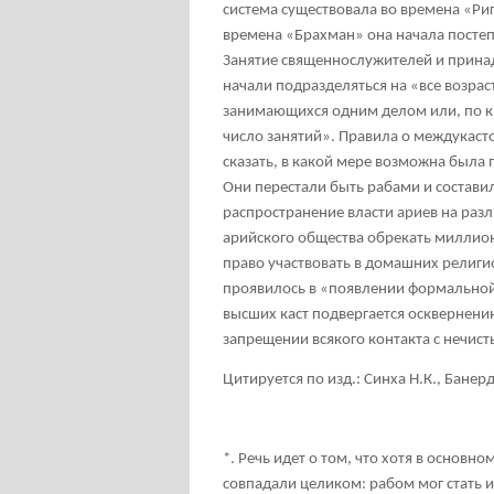
система существовала во времена «Ри
времена «Брахман» она начала постеп
Занятие священнослужителей и принад
начали подразделяться на «все возра
занимающихся одним делом или, по к
число занятий». Правила о междукаст
сказать, в какой мере возможна была
Они перестали быть рабами и состави
распространение власти ариев на ра
арийского общества обрекать миллио
право участвовать в домашних религио
проявилось в «появлении формальной 
высших каст подвергается осквернению,
запрещении всякого контакта с нечис
Цитируется по изд.: Синха Н.К., Банер
*. Речь идет о том, что хотя в основ
совпадали целиком: рабом мог стать и