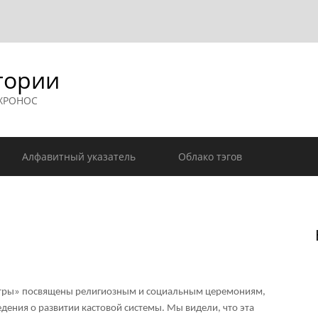
гории
 ХРОНОС
Алфавитный указатель
Облако тэгов
сутры» посвящены религиозным и социальным церемониям,
едения о развитии кастовой системы. Мы видели, что эта