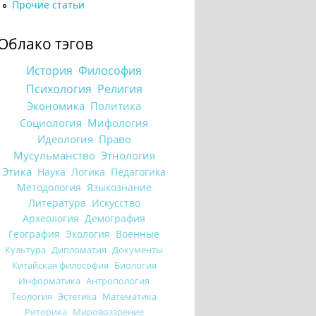
Прочие статьи
Облако тэгов
История
Философия
Психология
Религия
Экономика
Политика
Социология
Мифология
Идеология
Право
Мусульманство
Этнология
Этика
Наука
Логика
Педагогика
Методология
Языкознание
Литература
Искусство
Археология
Демография
География
Экология
Военные
Культура
Дипломатия
Документы
Китайская философия
Биология
Информатика
Антропология
Теология
Эстетика
Математика
Риторика
Мировоззрение