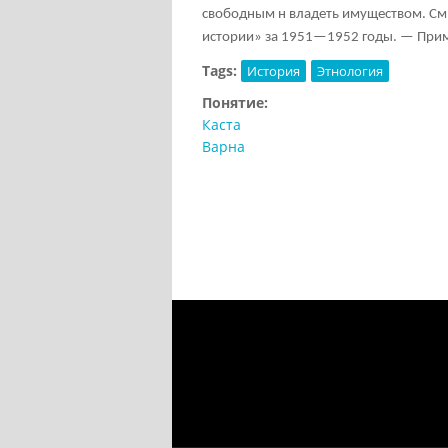
свободным н владеть имуществом. См. 
истории» за 1951—1952 годы. — Прим
Tags:
История
Этнология
Понятие:
Каста
Варна