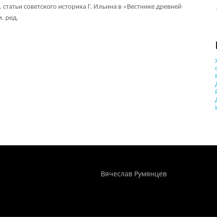
статьи советского историка Г. Ильина в «Вестнике древней
. ред.
Понятия И Категории - Исторический Проект ХРОНОС
WEB-редактор
Вячеслав Румянцев