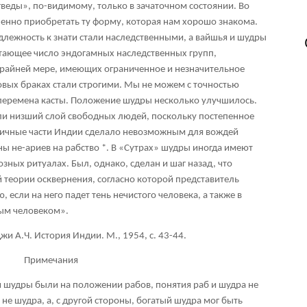
гведы», по-видимому, только в зачаточном состоянии. Во
енно приобретать ту форму, которая нам хорошо знакома.
лежность к знати стали наследственными, а вайшья и шудры
стающее число эндогамных наследственных групп,
райней мере, имеющих ограниченное и незначительное
овых браках стали строгими. Мы не можем с точностью
 перемена касты. Положение шудры несколько улучшилось.
ли низший слой свободных людей, поскольку постепенное
зличные части Индии сделало невозможным для вождей
ны не-ариев на рабство
*
. В «Сутрах» шудры иногда имеют
зных ритуалах. Был, однако, сделан и шаг назад, что
теории осквернения, согласно которой представитель
 если на него падет тень нечистого человека, а также в
тым человеком».
джи А.Ч. История Индии. М., 1954, с. 43-44.
Примечания
ном шудры были на положении рабов, понятия раб и шудра не
 не шудра, а, с другой стороны, богатый шудра мог быть