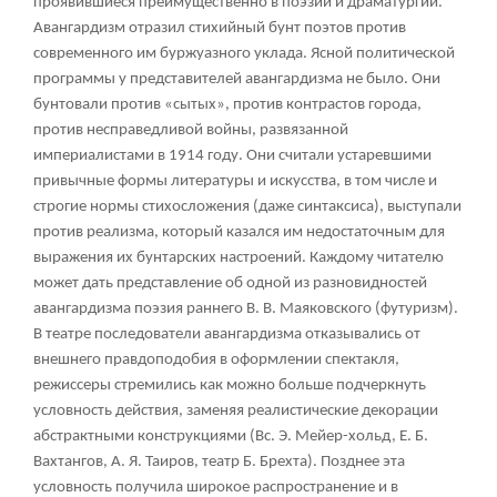
проявившиеся преимущественно в поэзии и драматургии.
Авангардизм отразил стихийный бунт поэтов против
современного им буржуазного уклада. Ясной политической
программы у представителей авангардизма не было. Они
бунтовали против «сытых», против контрастов города,
против несправедливой войны, развязанной
империалистами в 1914 году. Они считали устаревшими
привычные формы литературы и искусства, в том числе и
строгие нормы стихосложения (даже синтаксиса), выступали
против реализма, который казался им недостаточным для
выражения их бунтарских настроений. Каждому читателю
может дать представление об одной из разновидностей
авангардизма поэзия раннего В. В. Маяковского (футуризм).
В театре последователи авангардизма отказывались от
внешнего правдоподобия в оформлении спектакля,
режиссеры стремились как можно больше подчеркнуть
условность действия, заменяя реалистические декорации
абстрактными конструкциями (Вс. Э. Мейер-хольд, Е. Б.
Вахтангов, А. Я. Таиров, театр Б. Брехта). Позднее эта
условность получила широкое распространение и в