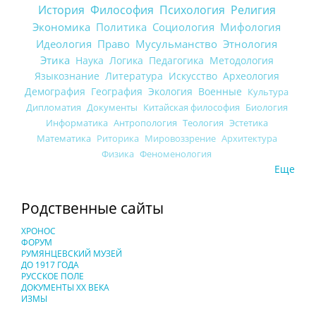
История
Философия
Психология
Религия
Экономика
Политика
Социология
Мифология
Идеология
Право
Мусульманство
Этнология
Этика
Наука
Логика
Педагогика
Методология
Языкознание
Литература
Искусство
Археология
Демография
География
Экология
Военные
Культура
Дипломатия
Документы
Китайская философия
Биология
Информатика
Антропология
Теология
Эстетика
Математика
Риторика
Мировоззрение
Архитектура
Физика
Феноменология
Еще
Родственные сайты
ХРОНОС
ФОРУМ
РУМЯНЦЕВСКИЙ МУЗЕЙ
ДО 1917 ГОДА
РУССКОЕ ПОЛЕ
ДОКУМЕНТЫ XX ВЕКА
ИЗМЫ