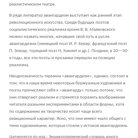
реалистическом театре.
В ряде литератур авангардизм выступает как ранний этап
революционного искусства. Среди будущих поэтов
социалистического реализма кроме В. В. Маяковского
можно назвать многих, начавших свой путь в русле
авангардизма (немецкий поэт И. Р. Бехер, французский поэт
П. Элюар, турецкий поэт Н. Хикмет и др.). Позднее, в 20—30-
е годы, все эти поэты и прозаики перешли на позиции
реализма.
Неоднозначность термина «авангардизм», однако, состоит в
том, что в наше время некоторые буржуазные художники и
поэты причисляют себя к «авангарду» только потому, что
они отвергают реализм и стремятся поразить воображение
читателя разными экспериментами в области формы, хотя
по содержанию их творчество носит чаще всего
реакционный характер. Ясно, что они имеют мало общего с
теми художниками, которые стояли у истоков авангардизма.
Цитируется по изд.: Энциклопедический словарь юного