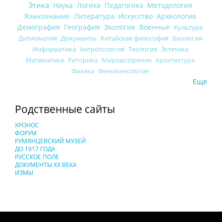
Этика
Наука
Логика
Педагогика
Методология
Языкознание
Литература
Искусство
Археология
Демография
География
Экология
Военные
Культура
Дипломатия
Документы
Китайская философия
Биология
Информатика
Антропология
Теология
Эстетика
Математика
Риторика
Мировоззрение
Архитектура
Физика
Феноменология
Еще
Родственные сайты
ХРОНОС
ФОРУМ
РУМЯНЦЕВСКИЙ МУЗЕЙ
ДО 1917 ГОДА
РУССКОЕ ПОЛЕ
ДОКУМЕНТЫ XX ВЕКА
ИЗМЫ