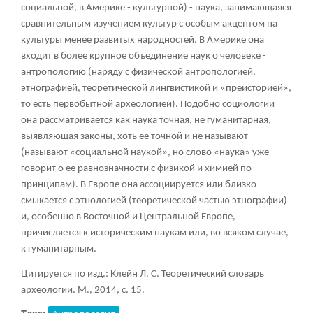
социальной, в Америке - культурной) - наука, занимающаяся
сравнительным изучением культур с особым акцентом на
культуры менее развитых народностей. В Америке она
входит в более крупное объединение наук о человеке -
антропологию (наряду с физической антропологией,
этнографией, теоретической лингвистикой и «преисторией»,
то есть первобытной археологией). Подобно социологии
она рассматривается как наука точная, не гуманитарная,
выявляющая законы, хоть ее точной и не называют
(называют «социальной наукой», но слово «наука» уже
говорит о ее равнозначности с физикой и химией по
принципам). В Европе она ассоциируется или близко
смыкается с этнологией (теоретической частью этнографии)
и, особенно в Восточной и Центральной Европе,
причисляется к историческим наукам или, во всяком случае,
к гуманитарным.
Цитируется по изд.: Клейн Л. С. Теоретический словарь
археологии. М., 2014, с. 15.