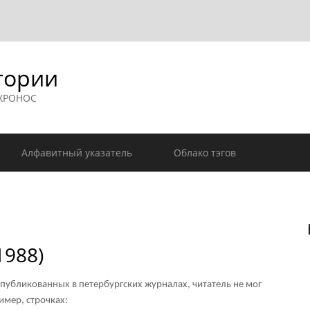
гории
 ХРОНОС
Алфавитный указатель
Облако тэгов
1988)
опубликованных в петербургских журналах, читатель не мог
имер, строчках: