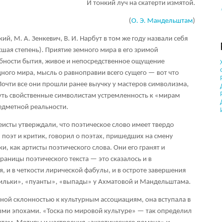
И тонкий луч на скатерти измятой.
(
О. Э. Мандельштам
)
кий, М. А. Зенкевич, В. И. Нарбут в том же году назвали себя
шая степень). Приятие земного мира в его зримой
обности бытия, живое и непосредственное ощущение
ного мира, мысль о равноправии всего сущего — вот что
Почти все они прошли ранее выучку у мастеров символизма,
уть свойственные символистам устремленность к «мирам
едметной реальности.
еисты утверждали, что поэтическое слово имеет твердо
 поэт и критик, говорил о поэтах, пришедших на смену
и, как артисты поэтического слова. Они его гранят и
аницы поэтического текста — это сказалось и в
, и в четкости лирической фабулы, и в остроте завершения
ильки», «пуанты», «выпады» у Ахматовой и Мандельштама.
ой склонностью к культурным ассоциациям, она вступала в
ми эпохами. «Тоска по мировой культуре» — так определил