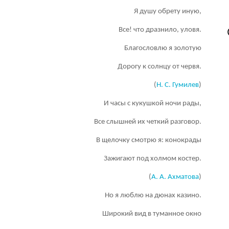
Я душу обрету иную,
Все! что дразнило, уловя.
Благословлю я золотую
Дорогу к солнцу от червя.
(
Н. С. Гумилев
)
И часы с кукушкой ночи рады,
Все слышней их четкий разговор.
В щелочку смотрю я: конокрады
Зажигают под холмом костер.
(
А. А. Ахматова
)
Но я люблю на дюнах казино.
Широкий вид в туманное окно