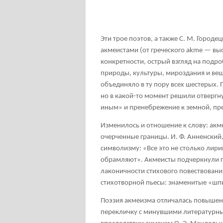
Эти трое поэтов, а также С. М. Городец
акмеистами (от греческого akme — выс
конкретности, острый взгляд на подр
природы, культуры, мироздания и вещ
объединяло в ту пору всех шестерых. 
но в какой-то момент решили отвергн
иным» и пренебрежение к земной, пр
Изменилось и отношение к слову: акм
очерченные границы. И. Ф. Анненский,
символизму: «Все это не столько лирик
обрамляют». Акмеисты подчеркнули гр
лаконичности стихового повествования
стихотворной пьесы: знаменитые «шп
Поэзия акмеизма отличалась повышенн
перекличку с минувшими литературны