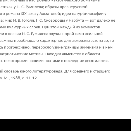
там. Мотивы и настроения «экзотического романа» и
тиха» у Н. С. Гумилева; образы древнерусской
ого романа XIX века у Ахматовой; идеи натурфилософии у
 мир Н. В. Гоголя, Г. С. Сковороды у Нарбута — вот далеко не
ми культурных слоев. При этом каждый из акмеистов
и в поэзии Н. С. Гумилева звучал порой гимн «сильной
узьмина преобладало характерное для акмеизма эстетство, то
сь прогрессивно, переросло узкие границы акмеизма и в нем
патриотические мотивы. Находки акмеистов в области
ь некоторыми нашими поэтами в последние десятилетия.
ий словарь юного литературоведа. Для среднего и старшего
. М., 1988, с. 11-12.
Понятия И Категории - Исторический Проект ХРОНОС