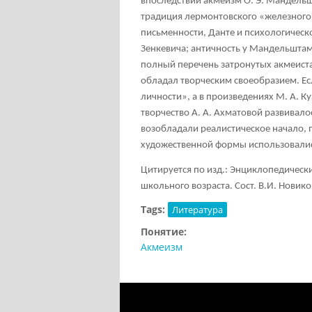
впоследствии акмеизм О. Э. Мандельш
традиция лермонтовского «железного с
письменности, Данте и психологическ
Зенкевича; античность у Мандельштама;
полный перечень затронутых акмеиста
обладал творческим своеобразием. Есл
личности», а в произведениях М. А. К
творчество А. А. Ахматовой развивало
возобладали реалистическое начало, 
художественной формы использовалис
Цитируется по изд.: Энциклопедическ
школьного возраста. Сост. В.И. Новиков
Tags:
Литература
Понятие:
Акмеизм