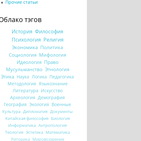
Прочие статьи
Облако тэгов
История
Философия
Психология
Религия
Экономика
Политика
Социология
Мифология
Идеология
Право
Мусульманство
Этнология
Этика
Наука
Логика
Педагогика
Методология
Языкознание
Литература
Искусство
Археология
Демография
География
Экология
Военные
Культура
Дипломатия
Документы
Китайская философия
Биология
Информатика
Антропология
Теология
Эстетика
Математика
Риторика
Мировоззрение