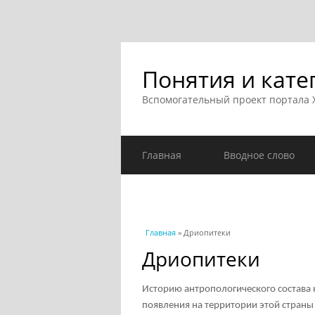
Понятия и кате
Вспомогательный проект портала
Главная
Вводное слово
Вы здесь
Главная
» Дриопитеки
Дриопитеки
Историю антропологического состава н
появления на территории этой стран