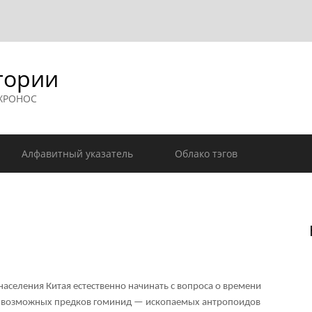
гории
 ХРОНОС
Алфавитный указатель
Облако тэгов
аселения Китая естественно начинать с вопроса о времени
ы возможных предков гоминид — ископаемых антропоидов