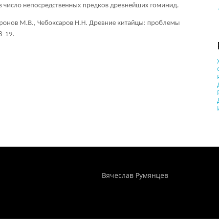
в число непосредственных предков древнейших гоминид.
фронов М.В., Чебоксаров Н.Н. Древние китайцы: проблемы
8-19.
Понятия И Категории - Исторический Проект ХРОНОС
WEB-редактор
Вячеслав Румянцев