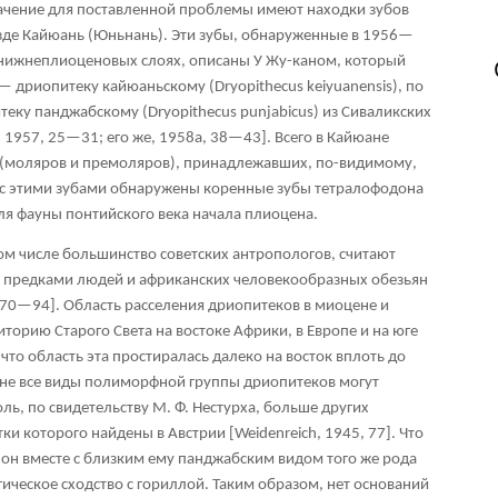
начение для поставленной проблемы имеют находки зубов
езде Кайюань (Юньнань). Эти зубы, обнаруженные в 1956—
 в нижнеплиоценовых слоях, описаны У Жу-каном, который
— дриопитеку кайюаньскому (Dryopithecus keiyuanensis), по
еку панджабскому (Dryopithecus punjabicus) из Сиваликских
 1957, 25—31; его же, 1958а, 38—43]. Всего в Кайюане
 (моляров и премоляров), принадлежавших, по-видимому,
е с этими зубами обнаружены коренные зубы тетралофодона
для фауны понтийского века начала плиоцена.
том числе большинство советских антропологов, считают
 предками людей и африканских человекообразных обезьян
 70—94]. Область расселения дриопитеков в миоцене и
орию Старого Света на востоке Африки, в Европе и на юге
что область эта простиралась далеко на восток вплоть до
 не все виды полиморфной группы дриопитеков могут
ль, по свидетельству М. Ф. Нестурха, больше других
ки которого найдены в Австрии [Weidenreich, 1945, 77]. Что
 он вместе с близким ему панджабским видом того же рода
ческое сходство с гориллой. Таким образом, нет оснований