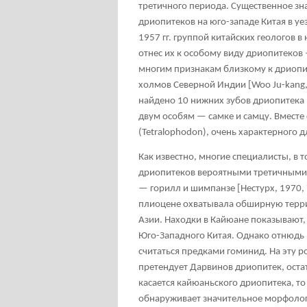
третичного периода. Существенное з
дриопитеков на юго-западе Китая в у
1957 гг. группой китайских геологов
отнес их к особому виду дриопитеков 
многим признакам близкому к дриопит
холмов Северной Индии [Woo Ju-kang,
найдено 10 нижних зубов дриопитека
двум особям — самке и самцу. Вмест
(Tetralophodon), очень характерного 
Как известно, многие специалисты, в 
дриопитеков вероятными третичными
— горилл и шимпанзе [Нестурх, 1970,
плиоцене охватывала обширную террит
Азии. Находки в Кайюане показывают, 
Юго-Западного Китая. Однако отнюдь
считаться предками гоминид. На эту ро
претендует Дарвинов дриопитек, остат
касается кайюаньского дриопитека, то
обнаруживает значительное морфологи