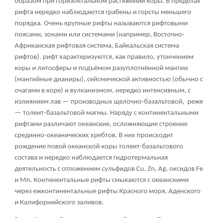
образом при горизонтальном растяжении коры. В пределах
рифта нередко наблюдаются грабены и горсты меньшего
порядка. Очень крупные рифты называются рифтовыми
поясами, зонами или системами (например, Восточно-
Африканская рифтовая система, Байкальская система
рифтов). рифт характеризуются, как правило, утончением
коры и литосферы и подъёмом разуплотнённой мантии
(мантийные дианиры), сейсмической активностью (обычно с
очагами в коре) и вулканизмом, нередко интенсивным, с
излиянием лав — производных щелочно-базальтовой, реже
— толеит-базальтовой магмы. Наряду с континентальными
рифтами различают океанские, осложняющие строение
срединно-океанических хребтов. В них происходит
рождение повой океанской коры толеит-базальтового
состава и нередко наблюдается гидротермальная
деятельность с отложением сульфидов Cu, Zn, Ag, оксидов Fe
и Mn. Континентальные рифты смыкаются с океанскими
через ежконтинентальные рифты Красного моря, Аденского
и Калифорнийского заливов.