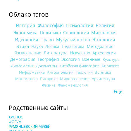
Облако тэгов
История
Философия
Психология
Религия
Экономика
Политика
Социология
Мифология
Идеология
Право
Мусульманство
Этнология
Этика
Наука
Логика
Педагогика
Методология
Языкознание
Литература
Искусство
Археология
Демография
География
Экология
Военные
Культура
Дипломатия
Документы
Китайская философия
Биология
Информатика
Антропология
Теология
Эстетика
Математика
Риторика
Мировоззрение
Архитектура
Физика
Феноменология
Еще
Родственные сайты
ХРОНОС
ФОРУМ
РУМЯНЦЕВСКИЙ МУЗЕЙ