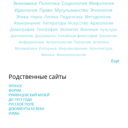
Экономика
Политика
Социология
Мифология
Идеология
Право
Мусульманство
Этнология
Этика
Наука
Логика
Педагогика
Методология
Языкознание
Литература
Искусство
Археология
Демография
География
Экология
Военные
Культура
Дипломатия
Документы
Китайская философия
Биология
Информатика
Антропология
Теология
Эстетика
Математика
Риторика
Мировоззрение
Архитектура
Физика
Феноменология
Еще
Родственные сайты
ХРОНОС
ФОРУМ
РУМЯНЦЕВСКИЙ МУЗЕЙ
ДО 1917 ГОДА
РУССКОЕ ПОЛЕ
ДОКУМЕНТЫ XX ВЕКА
ИЗМЫ