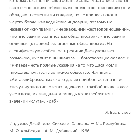
которых Даса прячут свои богатые стада. Даса описываются
как «темнокожие», «безносые», «невнятно говорящие»; они
обладают несметными стадами, но не приносят скот в
жертву богам, как ведийские индоарии, поэтому их
называют «скупцами», «не знающими жертвоприношений»,
«не имеющими религиозных обязанностей», «имеющими
отличные (от ариев) религиозные обязанности». На
специфическую особенность религии Даса указывает,
возможно, их эпитет шишнадэва — боготворящие фаллос. В
«Ригведе» есть прямые указания на то, что Даса могли
иногда включаться в арийское общество. Начиная с
«Айтарея-брахманы» слово дасью приобретает значение
«некультурного человека», «дикаря», «разбойника», а даса
уже в поздних мандалах «Ригведы» употребляется в
значении «слуга», «раб».
Я. Васильков
Индуизм. Джайнизм. Сикхизм: Словарь. — М.: Республика.
М. Ф. Альбедиль, А. М. Дубянский. 1996.