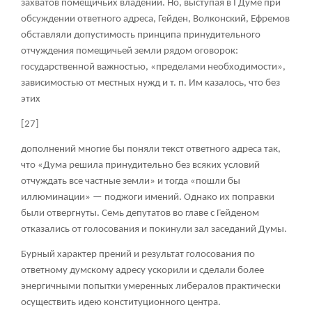
захватов помещичьих владений. Но, выступая в I Думе при
обсуждении ответного адреса, Гейден, Волконский, Ефремов
обставляли допустимость принципа принудительного
отчуждения помещичьей земли рядом оговорок:
государственной важностью, «пределами необходимости»,
зависимостью от местных нужд и т. п. Им казалось, что без
этих
[27]
дополнений многие бы поняли текст ответного адреса так,
что «Дума решила принудительно без всяких условий
отчуждать все частные земли» и тогда «пошли бы
иллюминации» — поджоги имений. Однако их поправки
были отвергнуты. Семь депутатов во главе с Гейденом
отказались от голосования и покинули зал заседаний Думы.
Бурный характер прений и результат голосования по
ответному думскому адресу ускорили и сделали более
энергичными попытки умеренных либералов практически
осуществить идею конституционного центра.