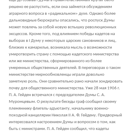
еще до созыва I Думы в правительственных кругах было
решено ее распустить, если она займется обсуждением
аграрного вопроса в «радикальном» духе. Однако более
дальновидные бюрократы опасались, что роспуск Думы
может повлечь за собой новую вспышку революционных
эксцессов. Кроме того, под влиянием победы кадетов на
выборах в I Думу у некоторых царских сановников и лиц,
близких к камарилье, возникала мысль о возможности
умиротворить страну с помощью кадетского министерства
или же министерства, сформированного из более
умеренных общественных деятелей. В переговорах о таком
министерстве мирнообновленцы играли довольно
заметную роль. Они сравнительно рано начали зондировать
почву для общественного министерства. Уже 28 мая 1906 г.
П. А. Гейден встречался с председателем Думы С. А.
Муромцевым. О результате беседы граф сообщил своему
племяннику флигель-адъютанту, начальнику военно-
походной канцелярии Николая II А. Ф. Гейдену. Придворный
интересовался настроением Думы и вопросом о том, как
быть с министрами. П. А. Гейден сообщил, что кадеты