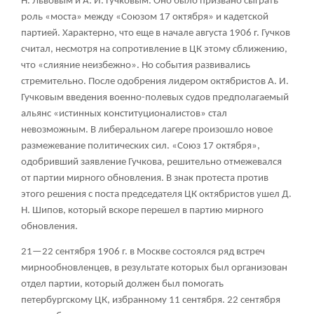
Н. Львовым и А. И. Гучковым. Оно было призвано сыграть
роль «моста» между «Союзом 17 октября» и кадетской
партией. Характерно, что еще в начале августа 1906 г. Гучков
считал, несмотря на сопротивление в ЦК этому сближению,
что «слияние неизбежно». Но события развивались
стремительно. После одобрения лидером октябристов А. И.
Гучковым введения военно-полевых судов предполагаемый
альянс «истинных конституционалистов» стал
невозможным. В либеральном лагере произошло новое
размежевание политических сил. «Союз 17 октября»,
одобривший заявление Гучкова, решительно отмежевался
от партии мирного обновления. В знак протеста против
этого решения с поста председателя ЦК октябристов ушел Д.
Н. Шипов, который вскоре перешел в партию мирного
обновления.
21—22 сентября 1906 г. в Москве состоялся ряд встреч
мирнообновленцев, в результате которых был организован
отдел партии, который должен был помогать
петербургскому ЦК, избранному 11 сентября. 22 сентября