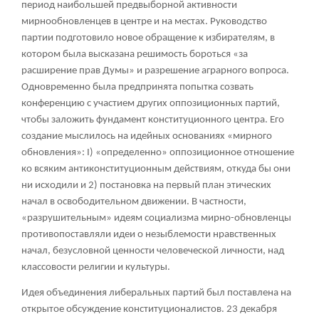
период наибольшей предвыборной активности
мирнообновленцев в центре и на местах. Руководство
партии подготовило новое обращение к избирателям, в
котором была высказана решимость бороться «за
расширение прав Думы» и разрешение аграрного вопроса.
Одновременно была предпринята попытка созвать
конференцию с участием других оппозиционных партий,
чтобы заложить фундамент конституционного центра. Его
создание мыслилось на идейных основаниях «мирного
обновления»: I) «определенно» оппозиционное отношение
ко всяким антиконституционным действиям, откуда бы они
ни исходили и 2) постановка на первый план этических
начал в освободительном движении. В частности,
«разрушительным» идеям социализма мирно-обновленцы
противопоставляли идеи о незыблемости нравственных
начал, безусловной ценности человеческой личности, над
классовости религии и культуры.
Идея объединения либеральных партий был поставлена на
открытое обсуждение конституционалистов. 23 декабря