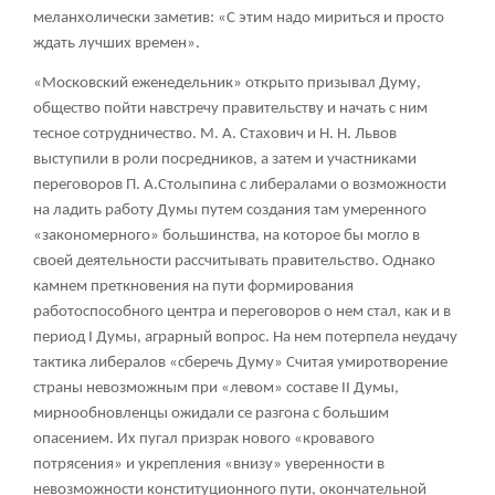
меланхолически заметив: «С этим надо мириться и просто
ждать лучших времен».
«Московский еженедельник» открыто призывал Думу,
общество пойти навстречу правительству и начать с ним
тесное сотрудничество. М. А. Стахович и Н. Н. Львов
выступили в роли посредников, а затем и участниками
переговоров П. А.Столыпина с либералами о возможности
на ладить работу Думы путем создания там умеренного
«закономерного» большинства, на которое бы могло в
своей деятельности рассчитывать правительство. Однако
камнем преткновения на пути формирования
работоспособного центра и переговоров о нем стал, как и в
период I Думы, аграрный вопрос. На нем потерпела неудачу
тактика либералов «сберечь Думу» Считая умиротворение
страны невозможным при «левом» составе II Думы,
мирнообновленцы ожидали се разгона с большим
опасением. Их пугал призрак нового «кровавого
потрясения» и укрепления «внизу» уверенности в
невозможности конституционного пути, окончательной