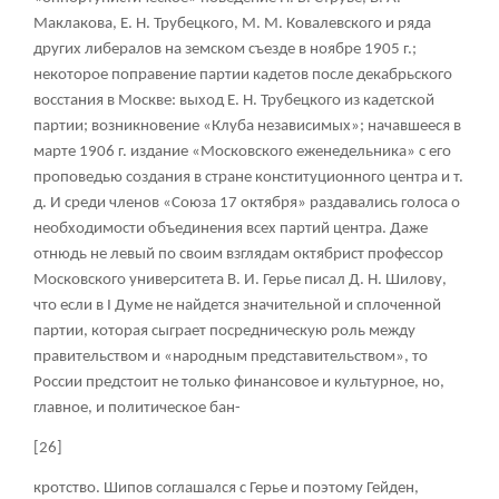
Маклакова, Е. Н. Трубецкого, М. М. Ковалевского и ряда
других либералов на земском съезде в ноябре 1905 г.;
некоторое поправение партии кадетов после декабрьского
восстания в Москве: выход Е. Н. Трубецкого из кадетской
партии; возникновение «Клуба независимых»; начавшееся в
марте 1906 г. издание «Московского еженедельника» с его
проповедью создания в стране конституционного центра и т.
д. И среди членов «Союза 17 октября» раздавались голоса о
необходимости объединения всех партий центра. Даже
отнюдь не левый по своим взглядам октябрист профессор
Московского университета В. И. Герье писал Д. Н. Шилову,
что если в I Думе не найдется значительной и сплоченной
партии, которая сыграет посредническую роль между
правительством и «народным представительством», то
России предстоит не только финансовое и культурное, но,
главное, и политическое бан-
[26]
кротство. Шипов соглашался с Герье и поэтому Гейден,