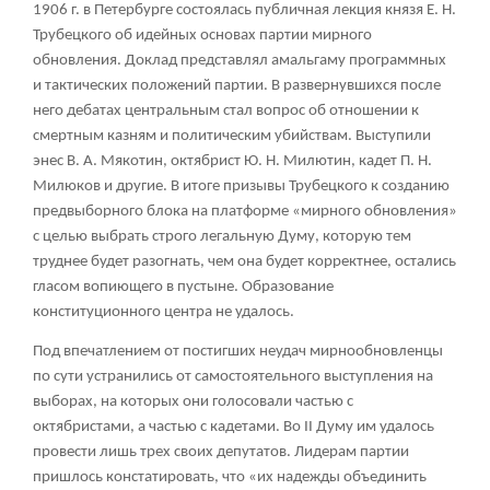
1906 г. в Петербурге состоялась публичная лекция князя Е. Н.
Трубецкого об идейных основах партии мирного
обновления. Доклад представлял амальгаму программных
и тактических положений партии. В развернувшихся после
него дебатах центральным стал вопрос об отношении к
смертным казням и политическим убийствам. Выступили
энес В. А. Мякотин, октябрист Ю. Н. Милютин, кадет П. Н.
Милюков и другие. В итоге призывы Трубецкого к созданию
предвыборного блока на платформе «мирного обновления»
с целью выбрать строго легальную Думу, которую тем
труднее будет разогнать, чем она будет корректнее, остались
гласом вопиющего в пустыне. Образование
конституционного центра не удалось.
Под впечатлением от постигших неудач мирнообновленцы
по сути устранились от самостоятельного выступления на
выборах, на которых они голосовали частью с
октябристами, а частью с кадетами. Во II Думу им удалось
провести лишь трех своих депутатов. Лидерам партии
пришлось констатировать, что «их надежды объединить