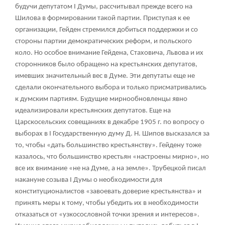
будучи депутатом I Думы, рассчитывал прежде всего на
Шилова в формировании такой партии. Приступая к ее
организации, Гейден стремился добиться поддержки и со
стороны партии демократических реформ, и польского
коло. Но особое внимание Гейдена, Стаховича, Львова и их
сторонников было обращено на крестьянских депутатов,
имевших значительный вес в Думе. Эти депутаты еще не
сделали окончательного выбора и только присматривались
к думским партиям. Будущие мирнообновленцы явно
идеализировали крестьянских депутатов. Еще на
Царскосельских совещаниях в декабре 1905 г. по вопросу о
выборах в I Государственную думу Д. Н. Шипов высказался за
то, чтобы «дать большинство крестьянству». Гейдену тоже
казалось, что большинство крестьян «настроены мирно», но
все их внимание «не на Думе, а на земле». Трубецкой писал
накануне созыва I Думы о необходимости для
конституционалистов «завоевать доверие крестьянства» и
принять меры к тому, чтобы убедить их в необходимости
отказаться от «узкосословной точки зрения и интересов».