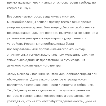
прямо указывал, что «главная опасность грозит свободе не
сверху а снизу».
Все основные вопросы, выдвинутые жизнью,
мирнообновленцы решали прежде всего с точки зрения
умиротворения страны. Этот подход был им свойствен и в
решении национального вопроса. Выступая за сохранение и
укрепление унитарного характера государственного
устройства России, мирнообновленцы были
последовательными противниками сколько-нибудь
значительных уступок национальным меньшинствам, что
также было одним из препятствий на пути создания
думского конституционного центра.
Этому мешала и позиция, занятая мирнообновленцами при
обсуждении в I Думе законопроектов о гражданском
равенстве, о неприкосновенности личности, о собраниях.
Так, Гейден призывал депутатов приступить к решению
вопроса о равноправии «осторожнее и основательнее»,
убеждая их, что на это «потребуется деятельность Думы на