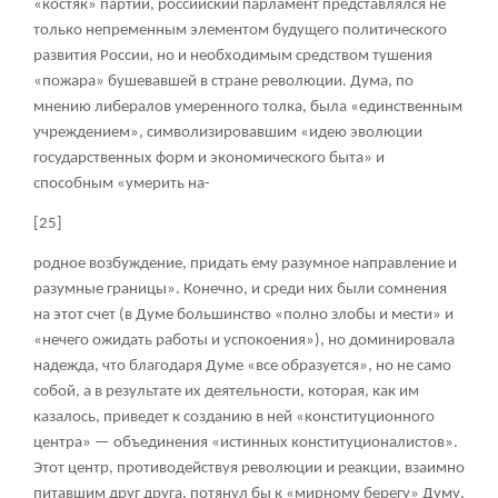
«костяк» партии, российский парламент представлялся не
только непременным элементом будущего политического
развития России, но и необходимым средством тушения
«пожара» бушевавшей в стране революции. Дума, по
мнению либералов умеренного толка, была «единственным
учреждением», символизировавшим «идею эволюции
государственных форм и экономического быта» и
способным «умерить на-
[25]
родное возбуждение, придать ему разумное направление и
разумные границы». Конечно, и среди них были сомнения
на этот счет (в Думе большинство «полно злобы и мести» и
«нечего ожидать работы и успокоения»), но доминировала
надежда, что благодаря Думе «все образуется», но не само
собой, а в результате их деятельности, которая, как им
казалось, приведет к созданию в ней «конституционного
центра» — объединения «истинных конституционалистов».
Этот центр, противодействуя революции и реакции, взаимно
питавшим друг друга, потянул бы к «мирному берегу» Думу,