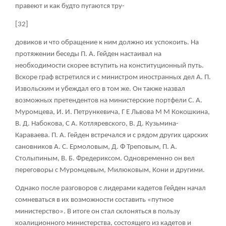
правеют и как будто пугаются тру-
[32]
довиков и что обращение к ним должно их успокоить. На
протяжении беседы П. А. Гейден настаивал на
необходимости скорее вступить на конституционный путь.
Вскоре граф встретился и с министром иностранных дел А. П.
Извольским и убеждал его в том же. Он также назвал
возможных претендентов на министерские портфели С. А.
Муромцева, И. И. Петрункевича, Г Е Львова М М Кокошкина,
В. Д. Набокова, С А. Котляревского, В. Д. Кузьмина-
Караваева. П. А. Гейден встречался и с рядом других царских
сановников А. С. Ермоловым, Д. Ф Треповым, П. А.
Столыпиным, В. Б. Фредериксом. Одновременно он вел
переговоры с Муромцевым, Милюковым, Кони и другими.
Однако после разговоров с лидерами кадетов Гейден начал
сомневаться в их возможности составить «путное
министерство». В итоге он стал склоняться в пользу
коалиционного министерства, состоящего из кадетов и