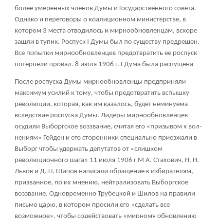
более умеренных членов Думы и Государственного совета.
Однако и переговоры о коалиционном министерстве, в
котором 3 места отводилось и мирнообновленцам, вскоре
зашли в тупик. Роспуск I Думы был по существу предрешен.
Все попытки мирнообновленцев предотвратить ее роспуск
потерпели провал. 8 июля 1906 г. I Дума была распущена
После роспуска Думы мирнообновленцы предприняли
максимум усилий к тому, чтобы предотвратить вспышку
революции, которая, как им казалось, будет неминуема
вследствие роспуска Думы. Лидеры мирнообновленцев
осудили Выборгское воззвание, считая его «призывом к вол-
нениям» Гейден и его сторонники специально приезжали в
Выборг чтобы удержать депутатов от «слишком
революционного шага» 11 июля 1906 г М А. Стахович, Н. Н.
Львов и Д. Н. Шипов написали обращение к избирателям,
призванное, по их мнению, нейтрализовать Выборгское
воззвание. Одновременно Трубецкой и Шилов на правили
письмо царю, в котором просили его «сделать все
возможное», чтобы содействовать «мирному обновлению