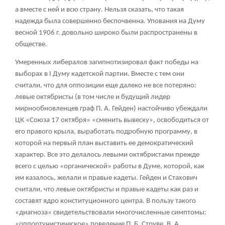
а вместе с ней и всю страну. Нельзя сказать, что такая
надежда была совершенно беспочвенна. Упования на Думу
весной 1906 г. довольно широко были распространены в
обществе.
Умеренных либералов загипнотизировал факт победы на
выборах в I Думу кадетской партии. Вместе с тем они
считали, что для оппозиции еще далеко не все потеряно:
левые октябристы (в том числе и будущий лидер
мирнообновленцев граф П. А. Гейден) настойчиво убеждали
ЦК «Союза 17 октября» «сменить вывеску», освободиться от
его правого крыла, выработать подробную программу, в
которой на первый план выставить ее демократический
характер. Все это делалось левыми октябристами прежде
всего с целью «органической» работы в Думе, которой, как
им казалось, желали и правые кадеты. Гейден и Стахович
считали, что левые октябристы и правые кадеты как раз и
составят ядро конституционного центра. В пользу такого
«диагноза» свидетельствовали многочисленные симптомы:
«оппортунистическое» поведение П. Б. Струве, В. А.