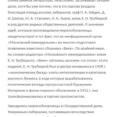
отечественной литературы, безусловно, заслуживает лучшей
доли, хотя бы уже потому, что в эту партию входила
блестящая плеяда русских либералов: граф П. А. Гейден, Д.
Н. Шипов, М. А. Стахович, Н. Н. Львов, князь Е. Н. Трубецкой
и ряд других видных общественных деятелей. О значении
идей, которые проповедовали мирнообновленцы,
свидетельствует и тот факт, что их неофициальный орган
«Московский еженедельник» во многом подготовил
появление известного сборника «Вехи». По крайней мере,
по словам редактора «Московского еженедельника» князя
Е. Н. Трубецкого, «Вехи» питались крохами «со стола» этого
издания. Е. Н. Трубецкой был в центре начавшихся в 1908 г.
«экономических бесед» элиты интеллигенции и капитанов
крупного бизнеса, в ходе которых вырабатывались
политические взгляды прогрсссистской буржуазии.
Интересен и финал мирного обновления: в 1912 г. она
трансформировалась в партию прогрессистов.
Зародились мирнообновленцы в I Государственной думе.
Умеренным либералам, составившим впоследствии