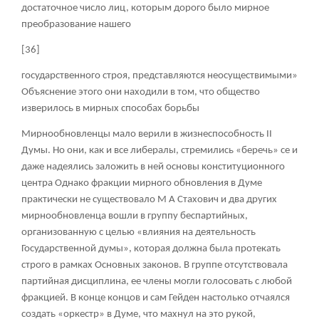
достаточное число лиц, которым дорого было мирное
преобразование нашего
[36]
государственного строя, представляются неосуществимыми»
Объяснение этого они находили в том, что общество
изверилось в мирных способах борьбы
Мирнообновленцы мало верили в жизнеспособность II
Думы. Но они, как и все либералы, стремились «беречь» се и
даже надеялись заложить в ней основы конституционного
центра Однако фракции мирного обновления в Думе
практически не существовало М А Стахович и два других
мирнообновленца вошли в группу беспартийных,
организованную с целью «влияния на деятельность
Государственной думы», которая должна была протекать
строго в рамках Основных законов. В группе отсутствовала
партийная дисциплина, ее члены могли голосовать с любой
фракцией. В конце концов и сам Гейден настолько отчаялся
создать «оркестр» в Думе, что махнул на это рукой,