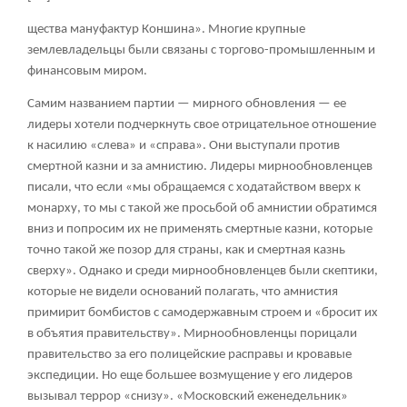
щества мануфактур Коншина». Многие крупные
землевладельцы были связаны с торгово-промышленным и
финансовым миром.
Самим названием партии — мирного обновления — ее
лидеры хотели подчеркнуть свое отрицательное отношение
к насилию «слева» и «справа». Они выступали против
смертной казни и за амнистию. Лидеры мирнообновленцев
писали, что если «мы обращаемся с ходатайством вверх к
монарху, то мы с такой же просьбой об амнистии обратимся
вниз и попросим их не применять смертные казни, которые
точно такой же позор для страны, как и смертная казнь
сверху». Однако и среди мирнообновленцев были скептики,
которые не видели оснований полагать, что амнистия
примирит бомбистов с самодержавным строем и «бросит их
в объятия правительству». Мирнообновленцы порицали
правительство за его полицейские расправы и кровавые
экспедиции. Но еще большее возмущение у его лидеров
вызывал террор «снизу». «Московский еженедельник»