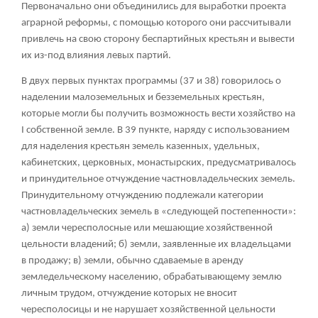
Первоначально они объединились для выработки проекта
аграрной реформы, с помощью которого они рассчитывали
привлечь на свою сторону беспартийных крестьян и вывести
их из-под влияния левых партий.
В двух первых пунктах программы (37 и 38) говорилось о
наделении малоземельных и безземельных крестьян,
которые могли бы получить возможность вести хозяйство на
I собственной земле. В 39 пункте, наряду с использованием
для наделения крестьян земель казенных, удельных,
кабинетских, церковных, монастырских, предусматривалось
и принудительное отчуждение частновладельческих земель.
Принудительному отчуждению подлежали категории
частновладельческих земель в «следующей постепенности»:
а) земли чересполосные или мешающие хозяйственной
цельности владений; б) земли, заявленные их владельцами
в продажу; в) земли, обычно сдаваемые в аренду
земледельческому населению, обрабатывающему землю
личным трудом, отчуждение которых не вносит
чересполосицы и не нарушает хозяйственной цельности