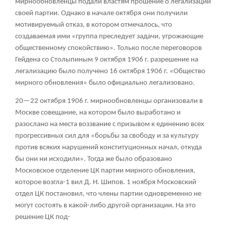
мирнообновленцы подали властям прошение о легализации
своей партии. Однако в начале октября они получили
мотивируемый отказ, в котором отмечалось, что
создаваемая ими «группа преследует задачи, угрожающие
общественному спокойствию». Только после переговоров
Гейдена со Столыпиным 9 октября 1906 г. разрешение на
легализацию было получено 16 октября 1906 г. «Общество
мирного обновления» было официально легализовано.
20—22 октября 1906 г. мирнообновленцы организовали в
Москве совещание, на котором было выработано и
разослано на места воззвание с призывом к единению всех
прогрессивных сил для «борьбы за свободу и за культуру
против всяких нарушений конституционных начал, откуда
бы они ни исходили». Тогда же было образовано
Московское отделение ЦК партии мирного обновления,
которое возгла-1 вил Д. Н. Шипов. 1 ноября Московский
отдел ЦК постановил, что члены партии одновременно не
могут состоять в какой-либо другой организации. На это
решение ЦК под-