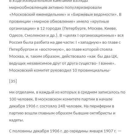
В ходе избирательной кампании взгляды
мирнообновленцев активно популяризировали
«Московский еженедельник» и «Биржевые ведомости». В
провинции «мирное обновление» имело «крупные
организации» в 12 городах (Петербурге, Москве, Киеве,
Одессе, Смоленске и др.). В «целях I организационных» вся
Россия была разбита на две части: I «западную» во главе с
Петербургом и «восточную», во главе которой стояла
Москва, и, таким образом, действовало «как бы два ЦК,
ведущих независимое друг от друга существо- I ванне».
Московский комитет руководил 10 провинциальны-
[35]
ми отделами, в каждый из которых в среднем записалось по
100 человек. В московском комитете партии в начале
декабря 1906 г. состояло 248 человек. На периферии в
партию вошли главным образом бывшие октябристы и
кадеты.
С половины декабря 1906 г. до середины января 1907 г. —