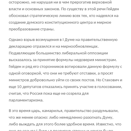
осторожно, не нарушая ни в чем прерогатив верховной
власти и основных законов. По существу в этой речи Гейден
обосновал стратегическую линию всех тех, кто надеялся на
создание думского конституционного центра и мирное
преобразование страны.
Однако взрыв возмущения в I Думе на правительственную
декларацию отразился и на мирнообновленцах.
Подавляющее большинство либеральной оппозиции
высказалось за принятие формулы недоверия министрам.
Гейден и ряд его сторонников вотировали данную формулу с
одной оговоркой, что они не требуют отставки, а просят
министров добровольно уйти со своих постов. Но Стахович и
еще 10 депутатов отказались принять участие в голосовании,
считая, что Россия пока еще не созрела для
парламентаризма.
В это время царь, камарилья, правительство раздумывали,
что же менее опасно: либо немедленно разогнать Думу,
либо выждать для этого более удобное время. Известно, что