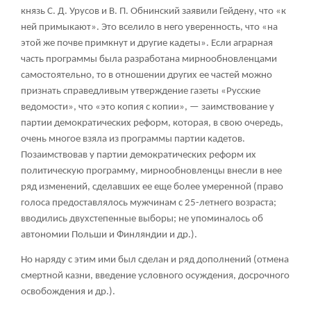
князь С. Д. Урусов и В. П. Обнинский заявили Гейдену, что «к
ней примыкают». Это вселило в него уверенность, что «на
этой же почве примкнут и другие кадеты». Если аграрная
часть программы была разработана мирнообновленцами
самостоятельно, то в отношении других ее частей можно
признать справедливым утверждение газеты «Русские
ведомости», что «это копия с копии», — заимствование у
партии демократических реформ, которая, в свою очередь,
очень многое взяла из программы партии кадетов.
Позаимствовав у партии демократических реформ их
политическую программу, мирнообновленцы внесли в нее
ряд изменений, сделавших ее еще более умеренной (право
голоса предоставлялось мужчинам с 25-летнего возраста;
вводились двухстепенные выборы; не упоминалось об
автономии Польши и Финляндии и др.).
Но наряду с этим ими был сделан и ряд дополнений (отмена
смертной казни, введение условного осуждения, досрочного
освобождения и др.).