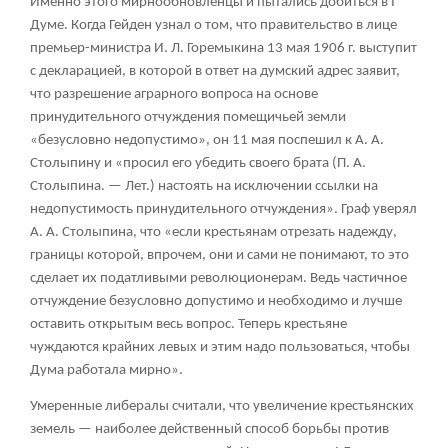
Именно этого мирнообновленцы и пытались добиться в I
Думе. Когда Гейден узнал о том, что правительство в лице
премьер-министра И. Л. Горемыкина 13 мая 1906 г. выступит
с декларацией, в которой в ответ на думский адрес заявит,
что разрешение аграрного вопроса на основе
принудительного отчуждения помещичьей земли
«безусловно недопустимо», он 11 мая поспешил к А. А.
Столыпину и «просил его убедить своего брата (П. А.
Столыпина. — Лет.) настоять на исключении ссылки на
недопустимость принудительного отчуждения». Граф уверял
А. А. Столыпина, что «если крестьянам отрезать надежду,
границы которой, впрочем, они и сами не понимают, то это
сделает их податливыми революционерам. Ведь частичное
отчуждение безусловно допустимо и необходимо и лучше
оставить открытым весь вопрос. Теперь крестьяне
чуждаются крайних левых и этим надо пользоваться, чтобы
Дума работала мирно».
Умеренные либералы считали, что увеличение крестьянских
земель — наиболее действенный способ борьбы против