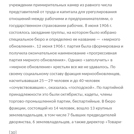
учреждении примирительных камер из равного числа
представителей от труда и капитала для урегулирования
отношений между рабочими и предпринимателями, о
государственном страховании рабочих. 8 июня 1906 г.
состоялось заседание группы, на котором было избрано
специальное бюро и определено ее название — «мирного
обновления». 12 июня 1906 г. партия была сформирована и
получила окончательное наименование «прогрессивная
партия мирного обновления». Однако «заполучить» в
«мирное обновление» крестьян все же не удавалось. По
своему социальному составу фракция мирнообновленцев,
насчитывавшая 25—29 человек и до 40 человек
«сочувствовавших», оказалась «господской». По партийной
принадлежности это были октябристы, кадеты, члены
торгово-промышленной партии, беспартийные. В бюро
фракции, состоящей из 14 человек, вошло 13 крупных
землевладельцев, в том числе 7 бывших предводителей
дворянства, 6 землевладельцев, а также директор «Товари-
[30]