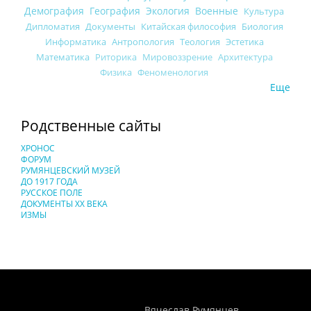
Демография
География
Экология
Военные
Культура
Дипломатия
Документы
Китайская философия
Биология
Информатика
Антропология
Теология
Эстетика
Математика
Риторика
Мировоззрение
Архитектура
Физика
Феноменология
Еще
Родственные сайты
ХРОНОС
ФОРУМ
РУМЯНЦЕВСКИЙ МУЗЕЙ
ДО 1917 ГОДА
РУССКОЕ ПОЛЕ
ДОКУМЕНТЫ XX ВЕКА
ИЗМЫ
Понятия И Категории - Исторический Проект ХРОНОС
WEB-редактор
Вячеслав Румянцев