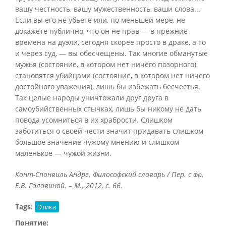
вашу честность, вашу мужественность, ваши слова...
Если вы его не убьете или, по меньшей мере, не
докажете публично, что он не прав — в прежние
времена на дуэли, сегодня скорее просто в драке, а то
и через суд, — вы обесчещены. Так многие обманутые
мужья (состояние, в котором нет ничего позорного)
становятся убийцами (состояние, в котором нет ничего
достойного уважения), лишь бы избежать бесчестья.
Так целые народы уничтожали друг друга в
самоубийственных стычках, лишь бы никому не дать
повода усомниться в их храбрости. Слишком
заботиться о своей чести значит придавать слишком
большое значение чужому мнению и слишком
маленькое — чужой жизни.
Конт-Спонвиль Андре. Философский словарь / Пер. с фр.
Е.В. Головиной. – М., 2012, с. 66.
Tags:
Этика
Понятие: