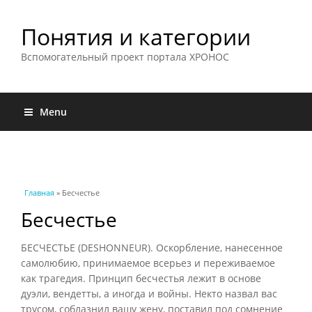
Понятия и категории
Вспомогательный проект портала ХРОНОС
Menu
Вы здесь
Главная
» Бесчестье
Бесчестье
БЕСЧЕСТЬЕ (DESHONNEUR). Оскорбление, нанесенное
самолюбию, принимаемое всерьез и переживаемое
как трагедия. Принцип бесчестья лежит в основе
дуэли, вендетты, а иногда и войны. Некто назвал вас
трусом, соблазнил вашу жену, поставил под сомнение