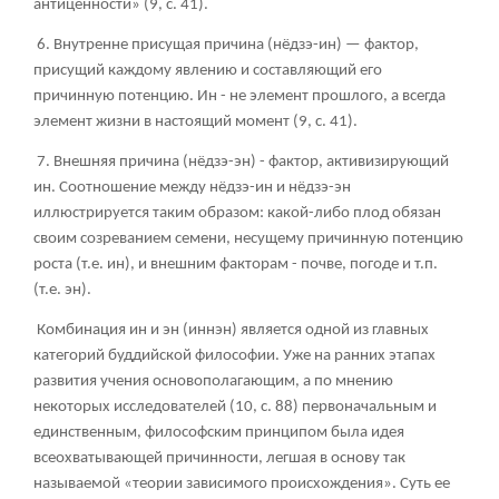
антиценности» (9, с. 41).
6. Внутренне присущая причина (нёдзэ-ин) — фактор,
присущий каждому явлению и составляющий его
причинную потенцию. Ин - не элемент прошлого, а всегда
элемент жизни в настоящий момент (9, с. 41).
7. Внешняя причина (нёдзэ-эн) - фактор, активизирующий
ин. Соотношение между нёдзэ-ин и нёдзэ-эн
иллюстрируется таким образом: какой-либо плод обязан
своим созреванием семени, несущему причинную потенцию
роста (т.е. ин), и внешним факторам - почве, погоде и т.п.
(т.е. эн).
Комбинация ин и эн (иннэн) является одной из главных
категорий буддийской философии. Уже на ранних этапах
развития учения основополагающим, а по мнению
некоторых исследователей (10, с. 88) первоначальным и
единственным, философским принципом была идея
всеохватывающей причинности, легшая в основу так
называемой «теории зависимого происхождения». Суть ее