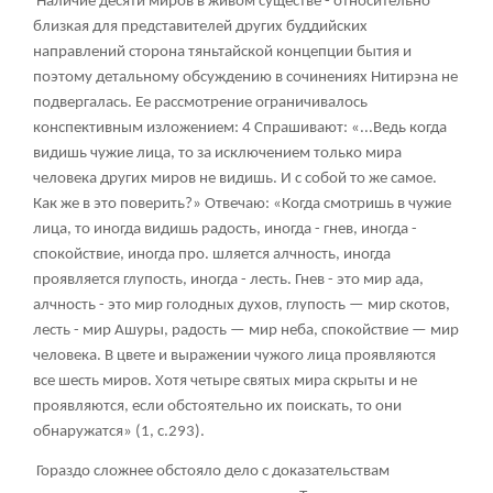
Наличие десяти миров в живом существе - относительно
близкая для представителей других буддийских
направлений сторона тяньтайской концепции бытия и
поэтому детальному обсуждению в сочинениях Нитирэна не
подвергалась. Ее рассмотрение ограничивалось
конспективным изложением: 4 Спрашивают: «...Ведь когда
видишь чужие лица, то за исключением только мира
человека других миров не видишь. И с собой то же самое.
Как же в это поверить?» Отвечаю: «Когда смотришь в чужие
лица, то иногда видишь радость, иногда - гнев, иногда -
спокойствие, иногда про. шляется алчность, иногда
проявляется глупость, иногда - лесть. Гнев - это мир ада,
алчность - это мир голодных духов, глупость — мир скотов,
лесть - мир Ашуры, радость — мир неба, спокойствие — мир
человека. В цвете и выражении чужого лица проявляются
все шесть миров. Хотя четыре святых мира скрыты и не
проявляются, если обстоятельно их поискать, то они
обнаружатся» (1, с.293).
Гораздо сложнее обстояло дело с доказательствам