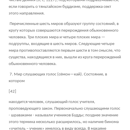
чистые деяния (6, с, 1227), под которыми подразумевается,
если говорить о тяньтайском буддизме, поддержка сект
этого направления.
Перечисленные шесть миров образуют группу состояний, в
кругу которых совершаются перерождения обыкновенного
человека. Три плохих мира и четыре плохих мира —
подгруппы, входящие в шесть миров. Следующие четыре
мира противопоставляются первым шести в том смысле, что
существа, находящиеся в них, вышли из круга перерождений
обыкновенного человека.
7. Мир слушающих голос (сёмон—кай). Состояние, в
котором
[42]
находится человек, слушающий голос учителя,
проповедующего закон. Первоначально слушающими голос
- шраваками - называли учеников Будды; позднее значение
этого термина несколько расширилось, но наличие бинома
«учитель – ученик» имелось в виду всегда. В махаяне