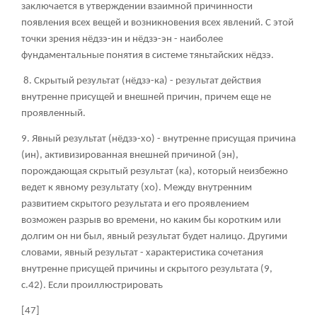
заключается в утверждении взаимной причинности
появления всех вещей и возникновения всех явлений. С этой
точки зрения нёдзэ-ин и нёдзэ-эн - наиболее
фундаментальные понятия в системе тяньтайских нёдзэ.
8. Скрытый результат (нёдзэ-ка) - результат действия
внутренне присущей и внешней причин, причем еще не
проявленный.
9. Явный результат (нёдзэ-хо) - внутренне присущая причина
(ин), активизированная внешней причиной (эн),
порождающая скрытый результат (ка), который неизбежно
ведет к явному результату (хо). Между внутренним
развитием скрытого результата и его проявлением
возможен разрыв во времени, но каким бы коротким или
долгим он ни был, явный результат будет налицо. Другими
словами, явный результат - характеристика сочетания
внутренне присущей причины и скрытого результата (9,
с.42). Если проиллюстрировать
[47]