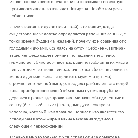
меняет сложившееся впечатление и показывает известную
противоречивость во взглядах Нитирэна. Но об этом речь
пойдет ниже.
2. Мир голодных духов (гаки—кай). Состояние, когда
существование человека определяется рядом низменных, с
точки зрения буддизма, желаний, почему их и сравнивают с
голодными духами. Ссылаясь на сутру «Сёбонэн», Нитирэн
выделяет следующие причины по падания в этот мир:
гурманство, убийство животных ради потребления их мяса в
пишу, эгоизм в отношении различных яств (муж не делится с
женой и детьми, жена не делится с мужем и детьми),
стремление к личной выгоде, продажа разбавленного водой
вина, приобретение вещей обманным путем, вырубание
деревьев в рюше, где проживают монахи, объединенные в
сангху (6, с. 1226—1227). Голодные духи пожирают
человека, который, как правило, не знает, кто является его
поводырем в этом мире и какие наказания ждут его в
следующем перерождении.
Однако в мир голодных духов попадают и за клевету на