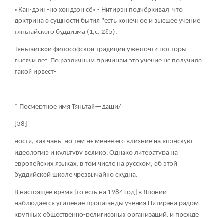
«Кан-дэин-но хондзон сё» - Нитирэн подчёркивал, что
доктрина о сущности бытия "есть конечное и высшее учение
тяньтайского буддизма (1,с. 285).
Тяньтайской философской традиции уже почти полторы
тысячи лет. По различным причинам это учение не получило
такой иpвест-
____
* Посмертное имя Тяньтай—даши/
[38]
ности, как чань, но тем не менее его влияние на японскую
идеологию и культуру велико. Однако литература на
европейских языках, в том числе на русском, об этой
буддийской школе чрезвычайно скудна.
В настоящее время [
то есть на 1984 год
] в Японии
наблюдается усиление пропаганды учения Нитирэна радом
крупных общественно-религиозных организаций, и прежде