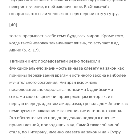
неверие в учение, в ней заключенное. В «Хоккэ-кё»
говорится, что если человек не веря перочит эту у сутру,
[40]
то тем прерывает в себе семя будд всех миров. Кроме того,
когда такой человек заканчивает жизнь, то вступает в ад
Авичи (5, с. 17).
Нитирэн и его последователи резко повысили
функциональную значимость вины за клевету на закон как
причины переживания врагами истинного закона наиболее
мучительного состояния. Нитирэн всю жизнь
последовательно боролся с японскими буддийскими
сектами своего времени, приверженцам которых, и в
первую очередь адептам амидаизма, грозил адом Авичи как
неминуемым наказанием за неприятие истинного закона.
Это обстоятельство предопределило подход к опенке
причин деяний, приводящих в ад. Самой тяжелой виной
стала, по Нитирэну, именно клевета на закон и на «Сутру