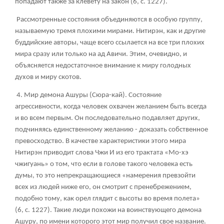
попадают также за клевету на закон (6, с. 1227).
Рассмотренные состояния объединяются в особую группу,
называемую тремя плохими мирами. Нитирэн, как и другие
буддийские авторы, чаще всего ссылается на все три плохих
мира сразу или только на ад Авичи. Этим, очевидно, и
объясняется недостаточное внимание к миру голодных
духов и миру скотов.
4. Мир демона Ашуры (Сюра-кай). Состояние
агрессивности, когда человек охвачен желанием быть всегда
и во всем первым. Он последовательно подавляет других,
подчиняясь единственному желанию - доказать собственное
превосходство. В качестве характеристики этого мира
Нитирэн приводит слова Чжи И из его трактата «Мо-хэ
чжигуань» о том, что если в голове такого человека есть
думы, то это непрекращающиеся «намерения превзойти
всех из людей ниже его, он смотрит с пренебрежением,
подобно тому, как орел глядит с высоты во время полета»
(6, с. 1227). Такие люди похожи на воинствующего демона
Ашуру, по имени которого этот мир получил свое название.