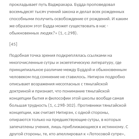
прокладывает путь Ваджрахара. Будда проповедовал
восемьдесят тысяч учений закона и делал всех рожденных
способными получить освобождение от рождений. И каким
же образом этот Будда может существовать в нас -
обыкновенных людях?» (1, с.298).
[45]
Подобная точка зрения подкреплялась ссылками на
многочисленные сутры и экзегетическую литературу, где
принципиальное различие между Буддой и обыкновенным
человеком под сомнение не ставилось. Нитирэн подробно
описывает возражения несогласных с тяньтайской
доктриной и признает, что понимание тяньтайской
концепции бытия и философии этой школы вообще самая
большая трудность (1, с.298-302). Противники тяньтайской
концепции, как считает Нитирэн, с одной стороны,
опираются только на предшествующие сутры, в которых
запечатлены учения, лишь приближающиеся к истинному. С
другой стороны, те, кто апеллировал к «Лотосовой сутре»,