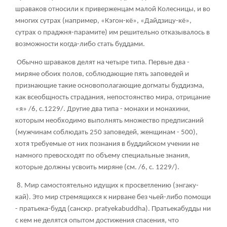
шраваков относили к приверженцам малой Колесницы, и во
многих сутрах (например, «Кэгон-кё», «Дайдзицу-кё»,
сутрах о праджня-парамите) им решительно отказывалось в
возможности когда-либо стать буддами.
Обычно шраваков делят на четыре типа. Первые два -
миряне обоих полов, соблюдающие пять заповедей и
признающие такие основополагающие догматы буддизма,
как всеобщность страдания, непостоянство мира, отрицание
«я» /6, с.1229/. Другие два типа - монахи и монахини,
которым необходимо выполнять множество предписаний
(мужчинам соблюдать 250 заповедей, женщинам - 500),
хотя требуемые от них познания в буддийском учении не
намного превосходят по объему специальные знания,
которые должны усвоить миряне (см. /6, с. 1229/).
8. Мир самостоятельно идущих к просветлению (энгаку-
кай). Это мир стремящихся к нирване без чьей-либо помощи
- пратьека-будд (санскр. pratyekabuddha). Пратьекабудды ни
с кем не делятся опытом достижения спасения, что