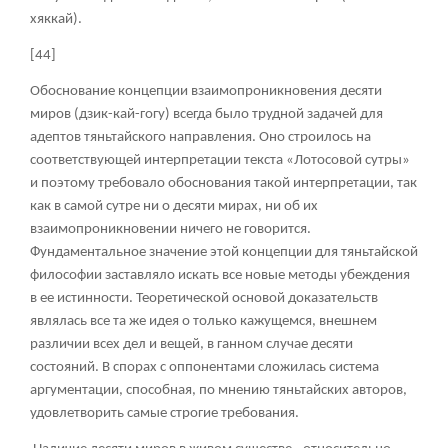
хяккай).
[44]
Обоснование концепции взаимопроникновения десяти
миров (дзик-кай-гогу) всегда было трудной задачей для
адептов тяньтайского направления. Оно строилось на
соответствующей интерпретации текста «Лотосовой сутры»
и поэтому требовало обоснования такой интерпретации, так
как в самой сутре ни о десяти мирах, ни об их
взаимопроникновении ничего не говорится.
Фундаментальное значение этой концепции для тяньтайской
философии заставляло искать все новые методы убеждения
в ее истинности. Теоретической основой доказательств
являлась все та же идея о только кажущемся, внешнем
различии всех дел и вещей, в ганном случае десяти
состояний. В спорах с оппонентами сложилась система
аргументации, способная, по мнению тяньтайских авторов,
удовлетворить самые строгие требования.