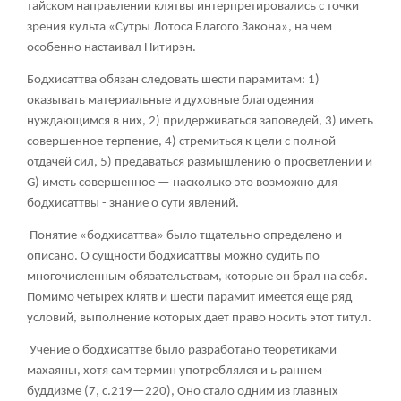
тайском направлении клятвы интерпретировались с точки
зрения культа «Сутры Лотоса Благого Закона», на чем
особенно настаивал Нитирэн.
Бодхисаттва обязан следовать шести парамитам: 1)
оказывать материальные и духовные благодеяния
нуждающимся в них, 2) придерживаться заповедей, 3) иметь
совершенное терпение, 4) стремиться к цели с полной
отдачей сил, 5) предаваться размышлению о просветлении и
G) иметь совершенное — насколько это возможно для
бодхисаттвы - знание о сути явлений.
Понятие «бодхисаттва» было тщательно определено и
описано. О сущности бодхисаттвы можно судить по
многочисленным обязательствам, которые он брал на себя.
Помимо четырех клятв и шести парамит имеется еще ряд
условий, выполнение которых дает право носить этот титул.
Учение о бодхисаттве было разработано теоретиками
махаяны, хотя сам термин употреблялся и ь раннем
буддизме (7, с.219—220), Оно стало одним из главных