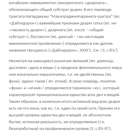
китайским эквивалентом санскритского «дхармата»,
обозначающего общий субстрат дхарм. В его переводе
трактата Нагарджуны "Махапраджняпарамита-шастра" (яп.
«Дайтидорон») важнейшие признаки дхарм татха (яп. не-
«таковость дхарм»), дхармата (яп. хоссё – «общий
субстрат»), бхутакоти (яп. дзиссай – «их настоящее
ежемоментное проявление») определяются как другие
названия сёходзиссо («Дайтидорон», ХХХГ1. См. /3, с.83/).
Несмотря на кажущееся различие явлений (яп. дзимоцу,
дословно «дела и вещи») в пределах феноменального мира,
они изначально неразличимы, т.е. не-двойственны (яп.
фуни), едино-такие ( яп. итинё). В свою очередь, понятия
«фуни» и «итинё»' определяются термином «ку», который
характеризует принципиальное единство всех дел и вещей.
Таким образом, в конечном итоге истинный вид всех дхарм
есть не что иное, как ку, т.е. один по своей сути. Причем это
высший уровень единства дел и вещей, их абсолютное
бытие, истинная реальность, не определяемые (т.е.
безатрибутные) на профаническом уровне (3, с.85-87).