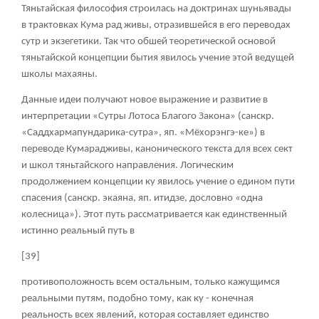
Тяньтайская философия строилась на доктринах шуньявады
в трактовках Кума рад живы, отразившейся в его переводах
сутр и экзегетики. Так что обшей теоретической основой
тяньтайской концепции бытия явилось учение этой ведущей
школы махаяны.
Данные идеи получают новое выражение и развитие в
интерпретации «Сутры Лотоса Благого Закона» (санскр.
«Саддхармапундарика-сутра», яп. «Мёхорэнгэ-ке») в
переводе Кумарадживы, канонического текста для всех сект
и школ тяньтайского направления. Логическим
продолжением концепции ку явилось учение о едином пути
спасения (санскр. экаяна, яп. итидзе, дословно «одна
колесница»). Этот путь рассматривается как единственный
истинно реальный путь в
[39]
противоположность всем остальным, только кажущимся
реальными путям, подобно тому, как ку - конечная
реальность всех явлений, которая составляет единство