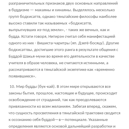
разграничительных признаков двух основных направлений
в буддизме — махаяны и хинаяны. Выделялось несколько
групп бодхисаттв, однако тяньтайские философы наиболее
высоко ставили так называемых «бодхисаттв,
выпрыгнувших из-под земли», - таких же вечных, как и
будда. Кстати говоря, Нитирэн считал себя манифестацией
одного из них - Вишиста-чаритры (яп. Дзегё-босяцу). Другие
бодхисаттвы, достигшие этого ранга в результате общения с
Буддой Шакья-муни во время его деятельности в качестве
учителя в образе человека, не считаются истинными, а
рассматриваются в тяньтайской экзегетике как «временно
появившиеся».
10. Мир будды (бук-кай). В этом мире открываются все
законы бытия, прошлое, настоящее и будущее, происходит
освобождение от страданий, так как преодолеваются
привязанности ко всем желаниям. Забегая вперед, скажем,
что сущность просветления в тяньтайской трактовке сводится
к осознанию себя буддой—в—потенциале. Указанные
определения являются основой дальнейшей разработки и