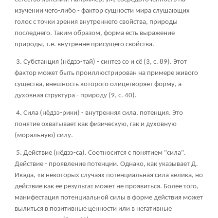
изучении чего-либо - фактор сущности мира слушающих
голос с точки зрения внутреннего свойства, природы
последнего. Таким образом, форма есть выражение
природы, т.е. внутренне присущего свойства.
3. Субстанция (нёдзэ-тай) - синтез со и сё (3, с. 89). Этот
фактор может быть проиллюстрирован на примере живого
существа, внешность которого олицетворяет форму, а
духовная структура - природу (9, с. 40).
4. Сила (нёдзэ-рики) - внутренняя сила, потенция. Это
понятие охватывает как физическую, гак и духовную
(моральную) силу.
5. Действие (нёдзэ-са). Соотносится с понятием "сила".
Действие - проявление потенции. Однако, как указывает Д.
Икэда, «в некоторых случаях потенциальная сила велика, но
действие как ее результат может не проявиться. Более того,
манифестация потенциальной силы в форме действия может
вылиться в позитивные ценности или в негативные