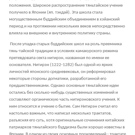
положения. Широкое распространение тяньтайское учение
получило в Японии (яп. тэкдай). Эта школа стала
могущественным буддийским объединением в хэйанский
период и на протяжении нескольких веков непосредственно
влияла на внешнюю и внутреннюю политику страны.
После упадка старых буддийских школ на роль преемника
тянь-тайской традиции в условиях камакурского режима
претевдовапа секта нитирэн, названная по имени ее
основателя. Нитирэн (1222-1282) был одной из ярких
личностей японского средневековья, он реформировал
некоторые стороны догматики, разработанной его
предшественниками. Однако основные тяньтайские идеи
остались без сколько-нибудь существенных изменений и
составляют органическую часть нитирэновского учения. К
ним относится и учение о бытие. Сам Нитирэн считал его
настолько важным, что написал несколько трактатов,
разъясняя его суть, хотя оригинальные сочинения китайских
патриархов тяньтайского буддизма были хорошо известны в
Японии. В одном из своих основных произведений - трактате