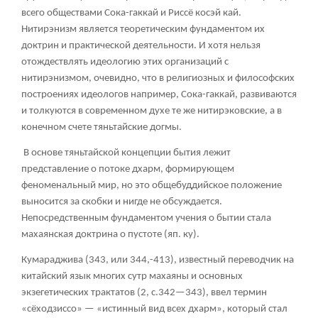
всего обществами Сока-гаккай и Риссё косэй кай.
Нитирэнизм является теоретическим фундаментом их
доктрин и практической деятельности. И хотя нельзя
отождествлять идеологию этих организаций с
нитирэнизмом, очевидно, что в религиозных и философских
построениях идеологов например, Сока-гаккай, развиваются
и толкуются в современном духе те же нитирэковские, а в
конечном счете тяньтайские догмы.
В основе тяньтайской концепции бытия лежит
представление о потоке дхарм, формирующем
феноменальный мир, но это общебуддийское положение
выносится за скобки и нигде не обсуждается.
Непосредственным фундаментом учения о бытии стала
махаянская доктрина о пустоте (яп. ку).
Кумараджива (343, или 344,-413), известный переводчик на
китайский язык многих сутр махаяны и основных
экзегетических трактатов (2, с.342—343), ввел термин
«сёходзиссо» — «истинный вид всех дхарм», который стал