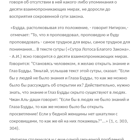
говоря об отсутствии в ней какого-либо упоминания о
десяти взаимопроникающих мирах, не доросли до
восприятия сокровенной сути закона.
«Будда, растолковывая это положение, - говорит Нитирэн,-
отмечает: "То, что я проповедовал, проповедую и буду
проповедовать - самое трудное для веры, самое трудное для
понимания... В тексте сутры («Сутра Лотоса Благого Закона».
- А.И.) ясно говорится о десяти взаимопроникающих мирах.
Говорится: "Становясь человеком, я желаю открыть знание и
Глаз Будды. Тяньтай, услышав текст этой сутры, сказал: "Если
бы у людей не было знания и Глаза Будды, то как же можно
было бы рассуждать об открытии их? Действительно, нужно
знать, что знание и Глаз Будды скрыто существуют в людях.
Чжан Аль-даши говорит: "Если бы в людях не было знаний и
Глаза Будды, то как же можно было бы открыть
просветление! Если у бедной женщины нет шкатулки с
сокровищами, то как же ей на них покажешь?"...» (1, с. 303,
304).
Нитирэн столкнулся и с еще одной серьезной проблемой.