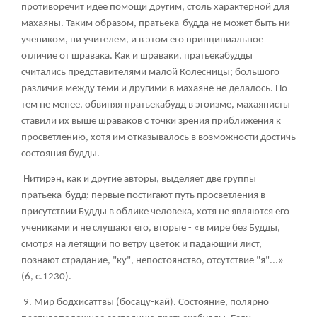
противоречит идее помощи другим, столь характерной для
махаяны. Таким образом, пратьека-будда не может быть ни
учеником, ни учителем, и в этом его принципиальное
отличие от шравака. Как и шраваки, пратьекабудды
считались представителями малой Колесницы; большого
различия между теми и другими в махаяне не делалось. Но
тем не менее, обвиняя пратьекабудд в эгоизме, махаянисты
ставили их выше шраваков с точки зрения приближения к
просветлению, хотя им отказывалось в возможности достичь
состояния будды.
Нитирэн, как и другие авторы, выделяет две группы
пратьека-будд: первые постигают путь просветления в
присутствии Будды в облике человека, хотя не являются его
учениками и не слушают его, вторые - «в мире без Будды,
смотря на летящий по ветру цветок и падающий лист,
познают страдание, "ку", непостоянство, отсутствие "я"...»
(6, с.1230).
9. Мир бодхисаттвы (босацу-кай). Состояние, полярно