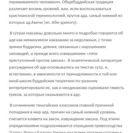
переживаемого человеком. Общебуддийская традиция
различает восемь уровней, или, если воспользоваться
христианской терминологией, кругов ада, самый нижний из
которых ад Авичи (яп. Аби-дзикогу).
В сутрах махаяны довольно много и подробно говорится об
аде как неминуемом наказании за недолжные, с точки
зрения буддизма, деяния, связанные с нарушением
заповедей, и прежде всего совершением «пяти
преступлений против закона». В экзегетической литературе
рассуждения об аде основывались на текстах сутр, и,
естественно, в зависимости от принадлежности к той или
иной школе буддийские теоретики по-разному
интерпретировали их, как и неодинаково оценивали тяжесть
грехов, за которые оказываются в аду.
В сочинениях тяньтайских классиков главной причиной
попадания в мир ада, причем на самый нижний уровень,
считается клевета на закон, извращение закона. Под этими
определениями подразумевается отрицание превосходства
"Сутры Лотоса Благого Закона над всеми другими сутрами к