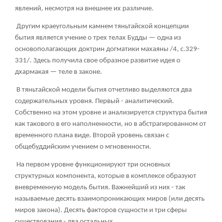
явлений, несмотря на внешнее их различие.
Другим краеугольным камнем тяньтайской концепции
бытия является учение о трех телах Будды — одна из
основополагающих доктрин догматики махаяны /4, с.329-
331/. Здесь получила свое образное развитие идея о
дхармакая — теле в законе.
В тяньтайской модели бытия отчетливо выделяются два
содержательных уровня. Первый - аналитический.
Собственно на этом уровне и анализируется структура бытия
как такового в его наполненности, но в абстрагированном от
временного плана виде. Второй уровень связан с
общебуддийским учением о мгновенности.
На первом уровне функционируют три основных
структурных компонента, которые в комплексе образуют
вневременную модель бытия. Важнейший из них - так
называемые десять взаимопроникающих миров (или десять
миров закона). Десять факторов сущности и три сферы
существования - два остальных.