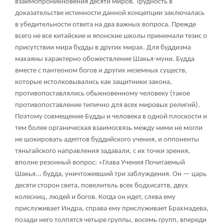
взаимопроникновения десяти миров. Трудность в
доказательстве истинности данной концепции заключалась
в убедительности ответа на два важных вопроса. Прежде
всего не все китайские и японские школы принимали тезис о
присутствии мира будды в других мирах. Для буддизма
махаяны характерно обожествление Шакья-муни. Будда
вместе с пантеоном богов и других неземных существ,
которые истолковывались как защитники закона,
противопоставлялись обыкновенному человеку (такое
противопоставление типично для всех мировых религий).
Поэтому совмещение Будды и человека в одной плоскости и
тем более органическая взаимосвязь между ними не могли
не шокировать адептов буддийского учения, и оппоненты
тяньтайского направления задавали, с их точки зрения,
вполне резонный вопрос: «Глава Учения Почитаемый
Шакья... будда, уничтоживший три заблуждения. Он — царь
десяти сторон света, повелитель всех бодхисаттв, двух
колесниц, людей и богов. Когда он идет, слева ему
прислуживает Индра, справа ему прислуживает Брахмадева,
позади него толпятся четыре группы, восемь групп, впереди