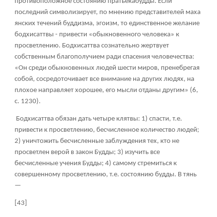
противоположное состоянию пратьекабудды. Если
последний символизирует, по мнению представителей маха
янских течений буддизма, эгоизм, то единственное желание
бодхисаттвы - привести «обыкновенного человека» к
просветлению. Бодхисаттва сознательно жертвует
собственным благополучием ради спасения человечества:
«Он среди обыкновенных людей шести миров, пренебрегая
собой, сосредоточивает все внимание на других людях, на
плохое направляет хорошее, его мысли отданы другим» (6,
с. 1230).
Бодхисаттва обязан дать четыре клятвы: 1) спасти, т.е.
привести к просветлению, бесчисленное количество людей;
2) уничтожить бесчисленные заблуждения тех, кто не
просветлен верой в закон Будды; 3) изучить все
бесчисленные учения Будды; 4) самому стремиться к
совершенному просветлению, т.е. состоянию будды. В тянь
—
[43]