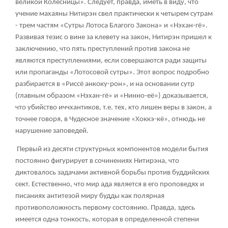
великой Колесницы». Следует, правда, иметь в виду, что
учение махаяны Нитирэн свел практически к четырем сутрам
- трем частям «Сутры Лотоса Благого Закона» и «Нэхан-гё».
Развивая тезис о вине за клевету на закон, Нитирэн пришел к
заключению, что пять преступлений против закона не
являются преступлениями, если совершаются ради защиты
или пропаганды «Лотосовой сутры». Этот вопрос подробно
разбирается в «Риссё анкоку-рон», и на основании сутр
(главным образом «Нэхан-гё» и «Нинно-её») доказывается,
что убийство иччхантиков, т.е. тех, кто лишен веры в закон, а
точнее говоря, в Чудесное значение «Хоккэ-кё», отнюдь не
нарушение заповедей.
Первый из десяти структурных компонентов модели бытия
постоянно фигурирует в сочинениях Нитирэна, что
диктовалось задачами активной борьбы против буддийских
сект. Естественно, что мир ада является в его проповедях и
писаниях антитезой миру будды как полярная
противоположность первому состоянию. Правда, здесь
имеется одна тонкость, которая в определенной степени