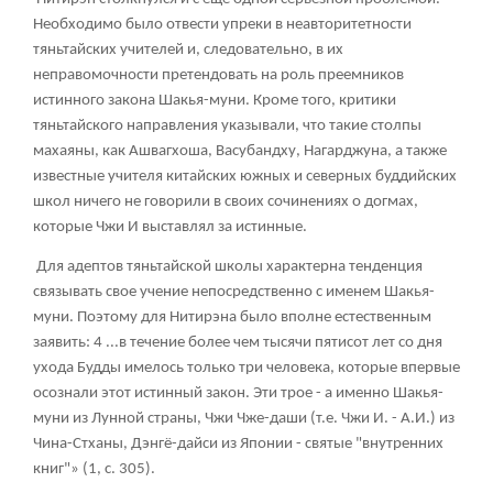
Необходимо было отвести упреки в неавторитетности
тяньтайских учителей и, следовательно, в их
неправомочности претендовать на роль преемников
истинного закона Шакья-муни. Кроме того, критики
тяньтайского направления указывали, что такие столпы
махаяны, как Ашвагхоша, Васубандху, Нагарджуна, а также
известные учителя китайских южных и северных буддийских
школ ничего не говорили в своих сочинениях о догмах,
которые Чжи И выставлял за истинные.
Для адептов тяньтайской школы характерна тенденция
связывать свое учение непосредственно с именем Шакья-
муни. Поэтому для Нитирэна было вполне естественным
заявить: 4 ...в течение более чем тысячи пятисот лет со дня
ухода Будды имелось только три человека, которые впервые
осознали этот истинный закон. Эти трое - а именно Шакья-
муни из Лунной страны, Чжи Чже-даши (т.е. Чжи И. - А.И.) из
Чина-Стханы, Дэнгё-дайси из Японии - святые "внутренних
книг"» (1, с. 305).