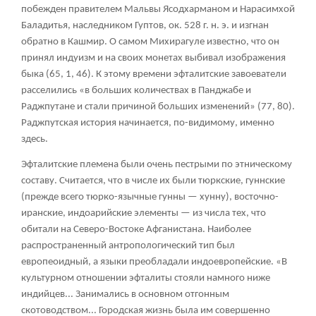
побежден правителем Мальвы Ясодхарманом и Нарасимхой
Баладитья, наследником Гуптов, ок. 528 г. н. э. и изгнан
обратно в Кашмир. О самом Михирагуле известно, что он
принял индуизм и на своих монетах выбивал изображения
быка (65, 1, 46). К этому времени эфталитские завоеватели
расселились «в больших количествах в Панджабе и
Раджпутане и стали причиной больших изменений» (77, 80).
Раджпутская история начинается, по-видимому, именно
здесь.
Эфталитские племена были очень пестрыми по этническому
составу. Считается, что в числе их были тюркские, гуннские
(прежде всего тюрко-язычные гунны — хунну), восточно-
иранские, индоарийские элементы — из числа тех, что
обитали на Северо-Востоке Афганистана. Наиболее
распространенный антропологический тип был
европеоидный, а языки преобладали индоевропейские. «В
культурном отношении эфталиты стояли намного ниже
индийцев... Занимались в основном отгонным
скотоводством... Городская жизнь была им совершенно