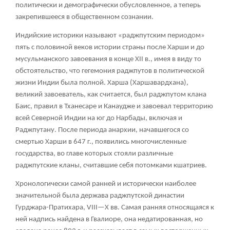
политически и демографически обусловленное, а теперь
закрепившееся в общественном сознании.
Индийские историки называют «раджпутским периодом»
пять с половиной веков истории страны после Харши и до
мусульманского завоевания в конце XII в., имея в виду то
обстоятельство, что гегемония раджпутов в политической
жизни Индии была полной. Харша (Харшавардхана),
великий завоеватель, как считается, был раджпутом клана
Баис, правил в Тханесаре и Канаудже и завоевал территорию
всей Северной Индии на юг до Нарбады, включая и
Раджпутану. После периода анархии, начавшегося со
смертью Харши в 647 г., появились многочисленные
государства, во главе которых стояли различные
раджпутские кланы, считавшие себя потомками кшатриев.
Хронологически самой ранней и исторически наиболее
значительной была держава раджпутской династии
Гурджара-Пратихара, VIII—X вв. Самая ранняя относящаяся к
ней надпись найдена в Гвалиоре, она недатированная, но