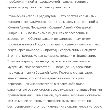
проблематичной и недоказуемой является теория о
кровном родстве кшатриев и раджпутов.
Этническая история раджпутов — это богатая событиями
история этнокультурных контактов между Центральной и
Южной Азией, Передней и Средней Азией и Северной
Индией. Они появились в Индии как переселенцы и
завоеватели. Обычно едва ли не единственным путем
проникновения в Индию с запада по суше считается тот, что
ведет через Хайберский проход и современный Панджаб.
Это путь, которым, как доказано, пришли в Индию арии.
Этим же маршрутом неоднократно воспользовались
мусульманские завоеватели — персидские, афганские,
тюркоязычные из Средней Азии. Поэтому складывается
впечатление, что это был единственный путь для
переселенцев и завоевателей в страну, заботливо
охраняемую со всех сторон всевозможными ландшафтными
препятствиями — Гималаями, пустыней, морями и океаном.
Тем не менее существует еще один путь сравнительно
беспрепятственного проникновения в страну, через которую