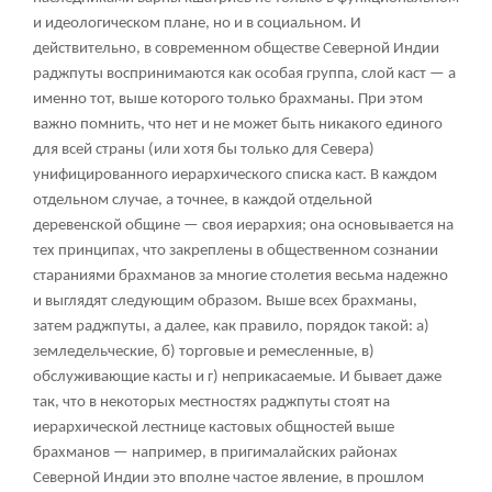
и идеологическом плане, но и в социальном. И
действительно, в современном обществе Северной Индии
раджпуты воспринимаются как особая группа, слой каст — а
именно тот, выше которого только брахманы. При этом
важно помнить, что нет и не может быть никакого единого
для всей страны (или хотя бы только для Севера)
унифицированного иерархического списка каст. В каждом
отдельном случае, а точнее, в каждой отдельной
деревенской общине — своя иерархия; она основывается на
тех принципах, что закреплены в общественном сознании
стараниями брахманов за многие столетия весьма надежно
и выглядят следующим образом. Выше всех брахманы,
затем раджпуты, а далее, как правило, порядок такой: а)
земледельческие, б) торговые и ремесленные, в)
обслуживающие касты и г) неприкасаемые. И бывает даже
так, что в некоторых местностях раджпуты стоят на
иерархической лестнице кастовых общностей выше
брахманов — например, в пригималайских районах
Северной Индии это вполне частое явление, в прошлом