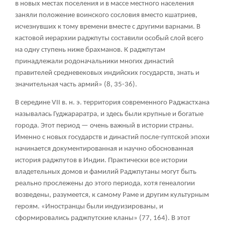
в новых местах поселения и в массе местного населения
заняли положение воинского сословия вместо кшатриев,
исчезнувших к тому времени вместе с другими варнами. В
кастовой иерархии раджпуты составили особый слой всего
на одну ступень ниже брахманов. К раджпутам
принадлежали родоначальники многих династий
правителей средневековых индийских государств, знать и
значительная часть армий» (8, 35-36).
В середине VII в. н. э. территория современного Раджастхана
называлась Гуджараратра, и здесь были крупные и богатые
города. Этот период — очень важный в истории страны.
Именно с новых государств и династий после-гуптской эпохи
начинается документированная и научно обоснованная
история раджпутов в Индии. Практически все истории
владетельных домов и фамилий Раджпутаны могут быть
реально прослежены до этого периода, хотя генеалогии
возведены, разумеется, к самому Раме и другим культурным
героям. «Иностранцы были индуизированы, и
сформировались раджпутские кланы» (77, 164). В этот