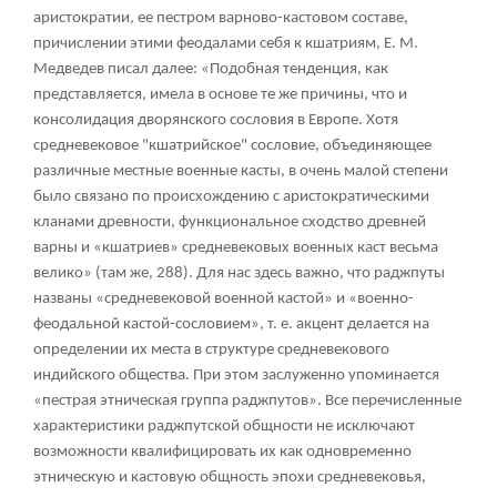
аристократии, ее пестром варново-кастовом составе,
причислении этими феодалами себя к кшатриям, Е. М.
Медведев писал далее: «Подобная тенденция, как
представляется, имела в основе те же причины, что и
консолидация дворянского сословия в Европе. Хотя
средневековое "кшатрийское" сословие, объединяющее
различные местные военные касты, в очень малой степени
было связано по происхождению с аристократическими
кланами древности, функциональное сходство древней
варны и «кшатриев» средневековых военных каст весьма
велико» (там же, 288). Для нас здесь важно, что раджпуты
названы «средневековой военной кастой» и «военно-
феодальной кастой-сословием», т. е. акцент делается на
определении их места в структуре средневекового
индийского общества. При этом заслуженно упоминается
«пестрая этническая группа раджпутов». Все перечисленные
характеристики раджпутской общности не исключают
возможности квалифицировать их как одновременно
этническую и кастовую общность эпохи средневековья,