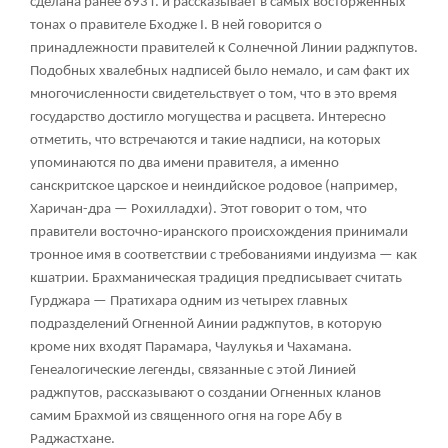
сделана ранее 893 г. и рассказывает в самых восторженных
тонах о правителе Бходже I. В ней говорится о
принадлежности правителей к Солнечной Линии раджпутов.
Подобных хвалебных надписей было немало, и сам факт их
многочисленности свидетельствует о том, что в это время
государство достигло могущества и расцвета. Интересно
отметить, что встречаются и такие надписи, на которых
упоминаются по два имени правителя, а именно
санскритское царское и неиндийское родовое (например,
Харичан-дра — Рохилладхи). Этот говорит о том, что
правители восточно-иранского происхождения принимали
тронное имя в соответствии с требованиями индуизма — как
кшатрии. Брахманическая традиция предписывает считать
Гурджара — Пратихара одним из четырех главных
подразделений Огненной Аинии раджпутов, в которую
кроме них входят Парамара, Чаулукья и Чахамана.
Генеалогические легенды, связанные с этой Линией
раджпутов, рассказывают о создании Огненных кланов
самим Брахмой из священного огня на горе Абу в
Раджастхане.