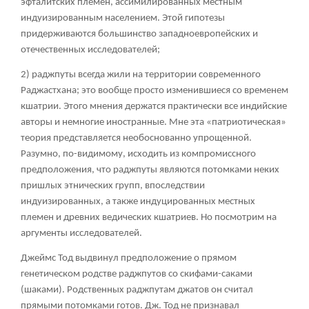
эфталитских племен, ассимилированных местным
индуизированным населением. Этой гипотезы
придерживаются большинство западноевропейских и
отечественных исследователей;
2) раджпуты всегда жили на территории современного
Раджастхана; это вообще просто изменившиеся со временем
кшатрии. Этого мнения держатся практически все индийские
авторы и немногие иностранные. Мне эта «патриотическая»
теория представляется необоснованно упрощенной.
Разумно, по-видимому, исходить из компромиссного
предположения, что раджпуты являются потомками неких
пришлых этнических групп, впоследствии
индуизированных, а также индуцированных местных
племен и древних ведических кшатриев. Но посмотрим на
аргументы исследователей.
Джеймс Тод выдвинул предположение о прямом
генетическом родстве раджпутов со скифами-саками
(шаками). Родственных раджпутам джатов он считал
прямыми потомками готов. Дж. Тод не признавал