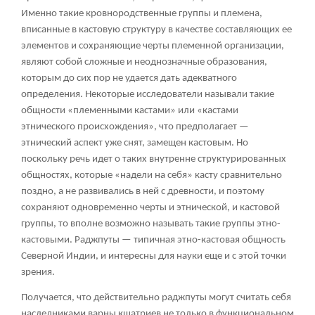
Именно такие кровнородственные группы и племена,
вписанные в кастовую структуру в качестве составляющих ее
элементов и сохраняющие черты племенной организации,
являют собой сложные и неоднозначные образования,
которым до сих пор не удается дать адекватного
определения. Некоторые исследователи называли такие
общности «племенными кастами» или «кастами
этнического происхождения», что предполагает —
этнический аспект уже снят, замещен кастовым. Но
поскольку речь идет о таких внутренне структурированных
общностях, которые «надели на себя» касту сравнительно
поздно, а не развивались в ней с древности, и поэтому
сохраняют одновременно черты и этнической, и кастовой
группы, то вполне возможно называть такие группы этно-
кастовыми. Раджпуты — типичная этно-кастовая общность
Северной Индии, и интересны для науки еще и с этой точки
зрения.
Получается, что действительно раджпуты могут считать себя
наследниками варны кшатриев не только в функциональном