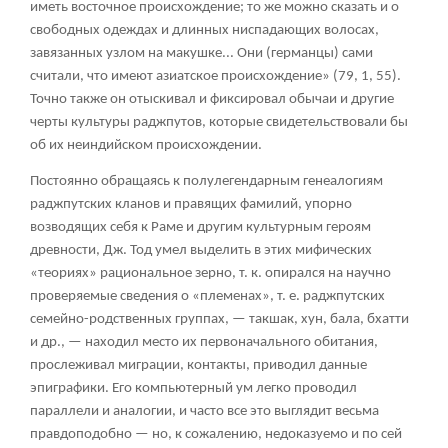
иметь восточное происхождение; то же можно сказать и о
свободных одеждах и длинных ниспадающих волосах,
завязанных узлом на макушке... Они (германцы) сами
считали, что имеют азиатское происхождение» (79, 1, 55).
Точно также он отыскивал и фиксировал обычаи и другие
черты культуры раджпутов, которые свидетельствовали бы
об их неиндийском происхождении.
Постоянно обращаясь к полулегендарным генеалогиям
раджпутских кланов и правящих фамилий, упорно
возводящих себя к Раме и другим культурным героям
древности, Дж. Тод умел выделить в этих мифических
«теориях» рациональное зерно, т. к. опирался на научно
проверяемые сведения о «племенах», т. е. раджпутских
семейно-родственных группах, — такшак, хун, бала, бхатти
и др., — находил место их первоначального обитания,
прослеживал миграции, контакты, приводил данные
эпиграфики. Его компьютерный ум легко проводил
параллели и аналогии, и часто все это выглядит весьма
правдоподобно — но, к сожалению, недоказуемо и по сей