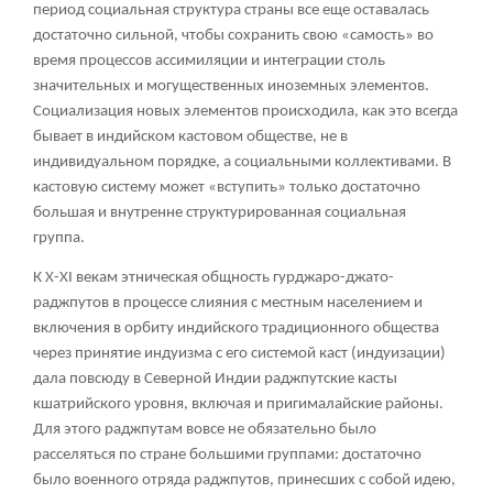
период социальная структура страны все еще оставалась
достаточно сильной, чтобы сохранить свою «самость» во
время процессов ассимиляции и интеграции столь
значительных и могущественных иноземных элементов.
Социализация новых элементов происходила, как это всегда
бывает в индийском кастовом обществе, не в
индивидуальном порядке, а социальными коллективами. В
кастовую систему может «вступить» только достаточно
большая и внутренне структурированная социальная
группа.
К Х-XI векам этническая общность гурджаро-джато-
раджпутов в процессе слияния с местным населением и
включения в орбиту индийского традиционного общества
через принятие индуизма с его системой каст (индуизации)
дала повсюду в Северной Индии раджпутские касты
кшатрийского уровня, включая и пригималайские районы.
Для этого раджпутам вовсе не обязательно было
расселяться по стране большими группами: достаточно
было военного отряда раджпутов, принесших с собой идею,