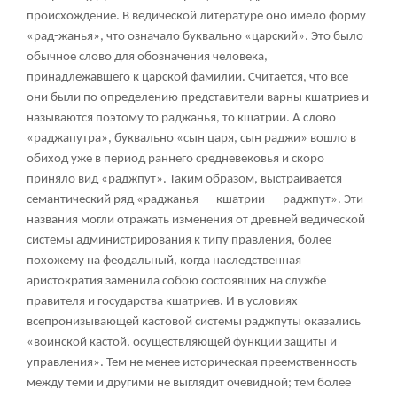
происхождение. В ведической литературе оно имело форму
«рад-жанья», что означало буквально «царский». Это было
обычное слово для обозначения человека,
принадлежавшего к царской фамилии. Считается, что все
они были по определению представители варны кшатриев и
называются поэтому то раджанья, то кшатрии. А слово
«раджапутра», буквально «сын царя, сын раджи» вошло в
обиход уже в период раннего средневековья и скоро
приняло вид «раджпут». Таким образом, выстраивается
семантический ряд «раджанья — кшатрии — раджпут». Эти
названия могли отражать изменения от древней ведической
системы администрирования к типу правления, более
похожему на феодальный, когда наследственная
аристократия заменила собою состоявших на службе
правителя и государства кшатриев. И в условиях
всепронизывающей кастовой системы раджпуты оказались
«воинской кастой, осуществляющей функции защиты и
управления». Тем не менее историческая преемственность
между теми и другими не выглядит очевидной; тем более