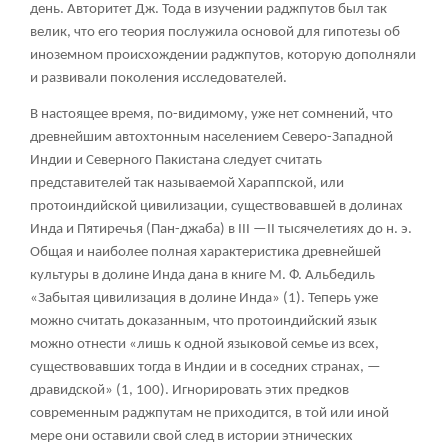
день. Авторитет Дж. Тода в изучении раджпутов был так
велик, что его теория послужила основой для гипотезы об
иноземном происхождении раджпутов, которую дополняли
и развивали поколения исследователей.
В настоящее время, по-видимому, уже нет сомнений, что
древнейшим автохтонным населением Северо-Западной
Индии и Северного Пакистана следует считать
представителей так называемой Хараппской, или
протоиндийской цивилизации, существовавшей в долинах
Инда и Пятиречья (Пан-джаба) в III —II тысячелетиях до н. э.
Общая и наиболее полная характеристика древнейшей
культуры в долине Инда дана в книге М. Ф. Альбедиль
«Забытая цивилизация в долине Инда» (1). Теперь уже
можно считать доказанным, что протоиндийский язык
можно отнести «лишь к одной языковой семье из всех,
существовавших тогда в Индии и в соседних странах, —
дравидской» (1, 100). Игнорировать этих предков
современным раджпутам не приходится, в той или иной
мере они оставили свой след в истории этнических