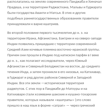
располагались на землях современного Панджаба и Химачал
Прадеша, а на территории Раджастхана, Мальвы и Гуджарата
были государства Аванти и Матсья. В этих и других
подобных раннегосударственных образованиях правители
принадлежали к варне кшатриев.
Во второй половине первого тысячелетия до н. э. на
территории Ирана, Афганистана, Бактрии и на северо-западе
Индии появились пришедшие с территории современной
Средней Азии кочевые племена восточно-иранской группы.
Причем они прошли в Индию под натиском парфян в I веке
до н. э., как полагают исследователи, через Южный
Афганистан и Северный Белуджистан на восток, до среднего
течения Инда, а затем проникли в его низовья, на Катхиавар,
в Гуджарат и ряд других районов Северной и Западной
Индии. Все эти земли —историческая территория
раджпутов. С этих пор в Панджабе до Матхуры и на
Катхиаваре стали хозяевами шакские и кушано-тохарские
правители, которых называли «кшатрапы» (это слово
пришло в наш язык в форме «сатрап» — через греческий