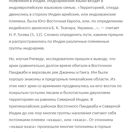
появления в Индии. Индоарийские языки входят в
индоевропейскую языковую семью. «Территорией, откуда
двинулись в сторону Индии арийские, или индоиранские
племена, была Юго-Восточная Европа, или, по определению
индийского археолога Б. К. Тхапара, Украина...», — считает
Н. Р. Гусева (5, 12). Сложно определить пути, какими пришли
и распространились по Индии различные племенные
группы индоариев.
Но, изучая Ригведу, исследователи пришли к выводу, что
арии сравнительно долгое время обитали в Восточном
Панджабе и верховьях рек Джамны и Ганга. Им были
хорошо знакомы и предгорные гималайские области. Из
этих мест арии со временем продвинулись на юго-восток по
покрытым густыми лесами и болотистыми джунглями
территориям на равнины Северной Индии. В
пригималайских районах Восточного Панджаба и Северной
Индии до сих пор многие группы населения считают себя
потомками племен «кхаша», или «кхаса». От этнонима
«кхаша-кхаса» произошли многие топонимы в горных