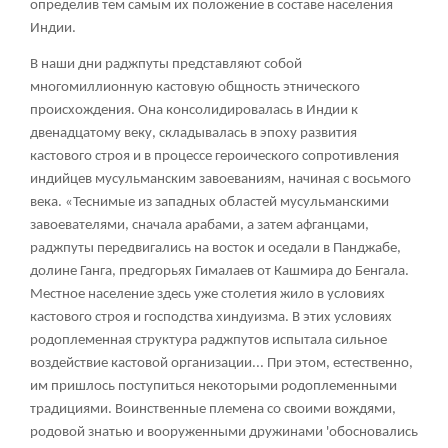
определив тем самым их положение в составе населения
Индии.
В наши дни раджпуты представляют собой
многомиллионную кастовую общность этнического
происхождения. Она консолидировалась в Индии к
двенадцатому веку, складывалась в эпоху развития
кастового строя и в процессе героического сопротивления
индийцев мусульманским завоеваниям, начиная с восьмого
века. «Теснимые из западных областей мусульманскими
завоевателями, сначала арабами, а затем афганцами,
раджпуты передвигались на восток и оседали в Панджабе,
долине Ганга, предгорьях Гималаев от Кашмира до Бенгала.
Местное население здесь уже столетия жило в условиях
кастового строя и господства хиндуизма. В этих условиях
родоплеменная структура раджпутов испытала сильное
воздействие кастовой организации... При этом, естественно,
им пришлось поступиться некоторыми родоплеменными
традициями. Воинственные племена со своими вождями,
родовой знатью и вооруженными дружинами 'обосновались