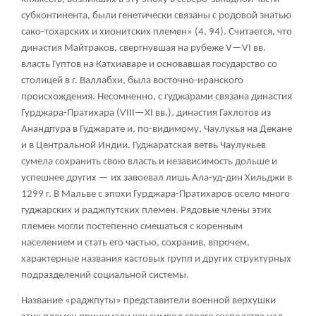
субконтинента, были генетически связаны с родовой знатью
сако-тохарских и хионитских племен» (4, 94). Считается, что
династия Майтраков, свергнувшая на рубеже V—VI вв.
власть Гуптов на Катхиаваре и основавшая государство со
столицей в г. Валлабхи, была восточно-иранского
происхождения. Несомненно, с гуджарами связана династия
Гурджара-Пратихара (VIII—XI вв.), династия Гахлотов из
Анандпура в Гуджарате и, по-видимому, Чаулукья на Декане
и в Центральной Индии. Гуджаратская ветвь Чаулукьев
сумела сохранить свою власть и независимость дольше и
успешнее других — их завоевал лишь Ала-уд-дин Хильджи в
1299 г. В Мальве с эпохи Гурджара-Пратихаров осело много
гуджарских и раджпутских племен. Рядовые члены этих
племен могли постепенно смешаться с коренным
населением и стать его частью, сохранив, впрочем,
характерные названия кастовых групп и других структурных
подразделений социальной системы.
Название «раджпуты» представители военной верхушки