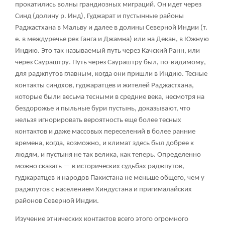
прокатились волны грандиозных миграций. Он идет через
Синд (долину р. Инд), Гуджарат и пустынные районы
Раджастхана в Мальву и далее в долины Северной Индии (т.
е. в междуречье рек Ганга и Джамна) или на Декан, в Южную
Индию. Это так называемый путь через Качский Ранн, или
через Саураштру. Путь через Саураштру был, по-видимому,
для раджпутов главным, когда они пришли в Индию. Тесные
контакты синдхов, гуджаратцев и жителей Раджастхана,
которые были весьма тесными в средние века, несмотря на
бездорожье и пыльные бури пустынь, доказывают, что
нельзя игнорировать вероятность еще более тесных
контактов и даже массовых переселений в более ранние
времена, когда, возможно, и климат здесь был добрее к
людям, и пустыня не так велика, как теперь. Определенно
можно сказать — в исторических судьбах раджпутов,
гуджаратцев и народов Пакистана не меньше общего, чем у
раджпутов с населением Хиндустана и пригималайских
районов Северной Индии.
Изучение этнических контактов всего этого огромного