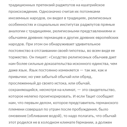
традиционных претензий раджпутов на кшатрийское
происхождение. Однозначно считая их потомками
иноземных народов, он видел в традициях, религиозных
особенностях и социальных институтах раджпутов прямые
аналогии с традициями, религиозными представлениями и
обычаями древних германцев и других древних европейских
народов. При этом он обнаруживает удивительное
постоянство в отстаивании своей гипотезы, во всем видя ее
торжество. Он пишет: «Сходство религиозных обычаев дает
нам более сильные доказательства исконного единства, чем
даже язык. Язык постоянно изменяется — так же, как и
привычки; но уже забытый обычай или обряд,
прослеженный до своего истока, или обычай,
сохраняющийся, несмотря на климат, — это свидетельство,
которое нелегко проигнорировать. И если Тацит сообщает
нам, что первым делом, которое представитель германского
племени совершал по утрам после пробуждения, было
омовение (обливание водой), то надо полагать, что обычай
этот родился не в холодном климате Германии, а должен