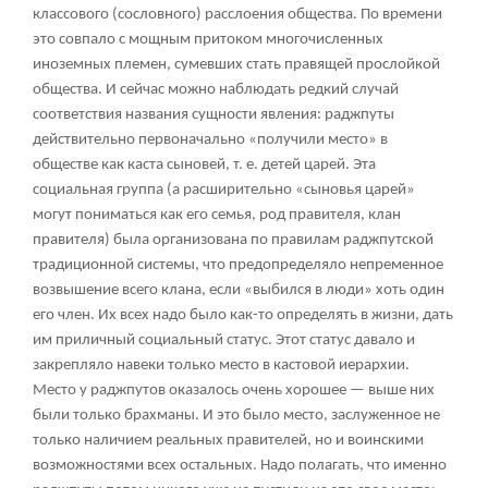
классового (сословного) расслоения общества. По времени
это совпало с мощным притоком многочисленных
иноземных племен, сумевших стать правящей прослойкой
общества. И сейчас можно наблюдать редкий случай
соответствия названия сущности явления: раджпуты
действительно первоначально «получили место» в
обществе как каста сыновей, т. е. детей царей. Эта
социальная группа (а расширительно «сыновья царей»
могут пониматься как его семья, род правителя, клан
правителя) была организована по правилам раджпутской
традиционной системы, что предопределяло непременное
возвышение всего клана, если «выбился в люди» хоть один
его член. Их всех надо было как-то определять в жизни, дать
им приличный социальный статус. Этот статус давало и
закрепляло навеки только место в кастовой иерархии.
Место у раджпутов оказалось очень хорошее — выше них
были только брахманы. И это было место, заслуженное не
только наличием реальных правителей, но и воинскими
возможностями всех остальных. Надо полагать, что именно