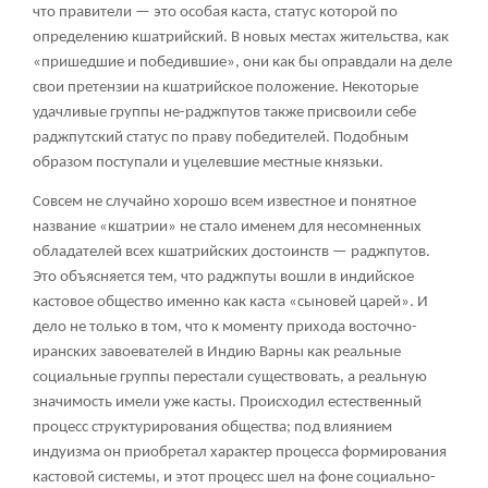
что правители — это особая каста, статус которой по
определению кшатрийский. В новых местах жительства, как
«пришедшие и победившие», они как бы оправдали на деле
свои претензии на кшатрийское положение. Некоторые
удачливые группы не-раджпутов также присвоили себе
раджпутский статус по праву победителей. Подобным
образом поступали и уцелевшие местные князьки.
Совсем не случайно хорошо всем известное и понятное
название «кшатрии» не стало именем для несомненных
обладателей всех кшатрийских достоинств — раджпутов.
Это объясняется тем, что раджпуты вошли в индийское
кастовое общество именно как каста «сыновей царей». И
дело не только в том, что к моменту прихода восточно-
иранских завоевателей в Индию Варны как реальные
социальные группы перестали существовать, а реальную
значимость имели уже касты. Происходил естественный
процесс структурирования общества; под влиянием
индуизма он приобретал характер процесса формирования
кастовой системы, и этот процесс шел на фоне социально-