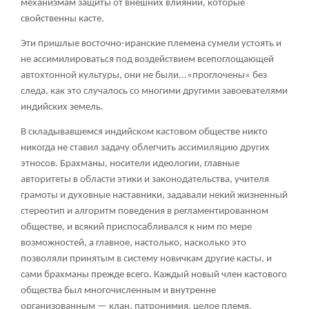
механизмам защиты от внешних влияний, которые
свойственны касте.
Эти пришлые восточно-иранские племена сумели устоять и
не ассимилироваться под воздействием всепоглощающей
автохтонной культуры, они не были...«проглочены» без
следа, как это случалось со многими другими завоевателями
индийских земель.
В складывавшемся индийском кастовом обществе никто
никогда не ставил задачу облегчить ассимиляцию других
этносов. Брахманы, носители идеологии, главные
авторитеты в области этики и законодательства, учителя
грамоты и духовные наставники, задавали некий жизненный
стереотип и алгоритм поведения в регламентированном
обществе, и всякий приспосабливался к ним по мере
возможностей, а главное, настолько, насколько это
позволяли принятым в систему новичкам другие касты, и
сами брахманы прежде всего. Каждый новый член кастового
общества был многочисленным и внутренне
организованным — клан, патронимия, целое племя.