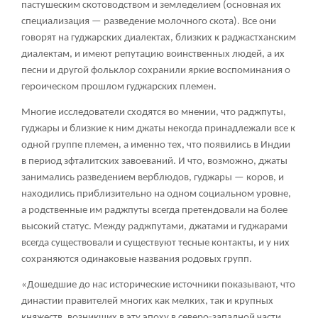
пастушеским скотоводством и земледелием (основная их
специализация — разведение молочного скота). Все они
говорят на гуджарских диалектах, близких к раджастханским
диалектам, и имеют репутацию воинственных людей, а их
песни и другой фольклор сохранили яркие воспоминания о
героическом прошлом гуджарских племен.
Многие исследователи сходятся во мнении, что раджпуты,
гуджары и близкие к ним джаты некогда принадлежали все к
одной группе племен, а именно тех, что появились в Индии
в период зфталитских завоеваний. И что, возможно, джаты
занимались разведением верблюдов, гуджары — коров, и
находились приблизительно на одном социальном уровне,
а родственные им раджпуты всегда претендовали на более
высокий статус. Между раджпутами, джатами и гуджарами
всегда существовали и существуют тесные контакты, и у них
сохраняются одинаковые названия родовых групп.
«Дошедшие до нас исторические источники показывают, что
династии правителей многих как мелких, так и крупных
княжеств, возникших в эту эпоху в северо-западной части