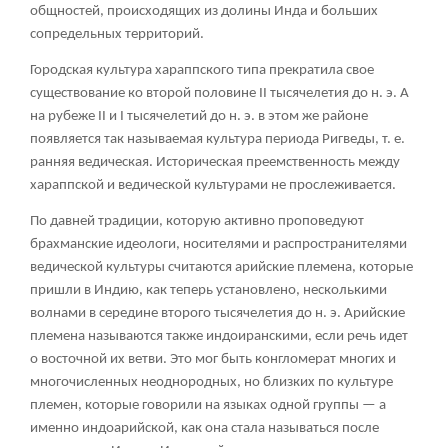
общностей, происходящих из долины Инда и больших
сопредельных территорий.
Городская культура хараппского типа прекратила свое
существование ко второй половине II тысячелетия до н. э. А
на рубеже II и I тысячелетий до н. э. в этом же районе
появляется так называемая культура периода Ригведы, т. е.
ранняя ведическая. Историческая преемственность между
хараппской и ведической культурами не прослеживается.
По давней традиции, которую активно проповедуют
брахманские идеологи, носителями и распространителями
ведической культуры считаются арийские племена, которые
пришли в Индию, как теперь установлено, несколькими
волнами в середине второго тысячелетия до н. э. Арийские
племена называются также индоиранскими, если речь идет
о восточной их ветви. Это мог быть конгломерат многих и
многочисленных неоднородных, но близких по культуре
племен, которые говорили на языках одной группы — а
именно индоарийской, как она стала называться после