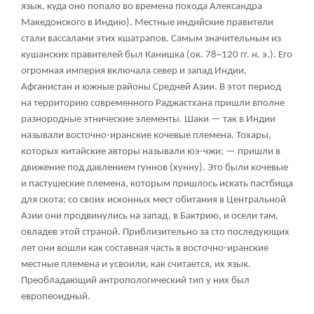
язык, куда оно попало во времена похода Александра
Македонского в Индию). Местные индийские правители
стали вассалами этих кшатрапов. Самым значительным из
кушанских правителей был Канишка (ок. 78~120 гг. н. э.). Его
огромная империя включала север и запад Индии,
Афганистан и южные районы Средней Азии. В этот период
на территорию современного Раджастхана пришли вполне
разнородные этнические элементы. Шаки — так в Индии
называли восточно-иранские кочевые племена. Тохары,
которых китайские авторы называли юэ-чжи; — пришли в
движение под давлением гуннов (хунну). Это были кочевые
и пастушеские племена, которым пришлось искать пастбища
для скота; со своих исконных мест обитания в Центральной
Азии они продвинулись на запад, в Бактрию, и осели там,
овладев этой страной. Приблизительно за сто последующих
лет они вошли как составная часть в восточно-иранские
местные племена и усвоили, как считается, их язык.
Преобладающий антропологический тип у них был
европеоидный.