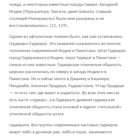
чужда, и некоторые известные города Северо-Западной
Индии (Пурушапура, Таксила, даже Шакала, ставшая
столицей Михиракулы) были ими разорены и не
восстанавливались» (12, 129).
Одним из эфталитских племен было, как уже установлено,
гурджара (гуджара). Это название сохранилось во многих
топонимах современной Индии и Пакистана. Штат Гуджарат,
город Гуджранвала в Индии, округ Гуджрат в Пакистане —
самые из них известные. Гуджарская этническая общность
широко расселилась по северу и западу Индии и в
Пакистане. Их и сейчас много в Джамму и Кашмире,
Пенджабе, Химачал Прадеше, Раджастхане, Уттар Прадеше
— то есть там, где живут и раджпуты. Во всех этих местах
есть каста «гуджар», а в Гуджарате древняя гуджарская
этническая общность стала основой и ядром «титульной»
этнической общности штата
гуджарати. Все группы современных кастовых гуджаров
живут либо в долинах рек, либо в горах, занимаются