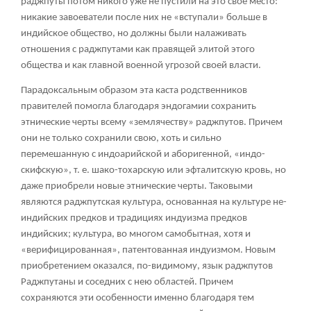
раджпуты потом никого уже не пустили на это свое место:
никакие завоеватели после них не «вступали» больше в
индийское общество, но должны были налаживать
отношения с раджпутами как правящей элитой этого
общества и как главной военной угрозой своей власти.
Парадоксальным образом эта каста родственников
правителей помогла благодаря эндогамии сохранить
этнические черты всему «землячеству» раджпутов. Причем
они не только сохранили свою, хоть и сильно
перемешанную с индоарийской и аборигенной, «индо-
скифскую», т. е. шако-тохарскую или эфталитскую кровь, но
даже приобрели новые этнические черты. Таковыми
являются раджпутская культура, основанная на культуре не-
индийских предков и традициях индуизма предков
индийских; культура, во многом самобытная, хотя и
«верифицированная», патентованная индуизмом. Новым
приобретением оказался, по-видимому, язык раджпутов
Раджпутаны и соседних с нею областей. Причем
сохраняются эти особенности именно благодаря тем