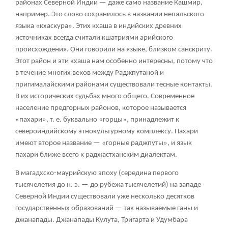
районах Северной Индии — даже само название Кашмир,
например. Это слово сохранилось в названии непальского
языка «кхаскура». Этих кхаша в индийских древних
источниках всегда считали кшатриями арийского
происхождения. Они говорили на языке, близком санскриту.
Этот район и эти кхаша нам особенно интересны, потому что
в течение многих веков между Раджпутаной и
пригималайскими районами существовали тесные контакты.
В их исторических судьбах много общего. Современное
население предгорных районов, которое называется
«пахари», т. е. буквально «горцы», принадлежит к
североиндийскому этнокультурному комплексу. Пахари
имеют второе название — «горные раджпуты», и язык
пахари ближе всего к раджастханским диалектам.
В магадхско-маурийскую эпоху (середина первого
тысячелетия до н. э. — до рубежа тысячелетий) на западе
Северной Индии существовали уже несколько десятков
государственных образований — так называемые ганы и
джанапады. Джанапады Кулута, Тригарта и Удумбара