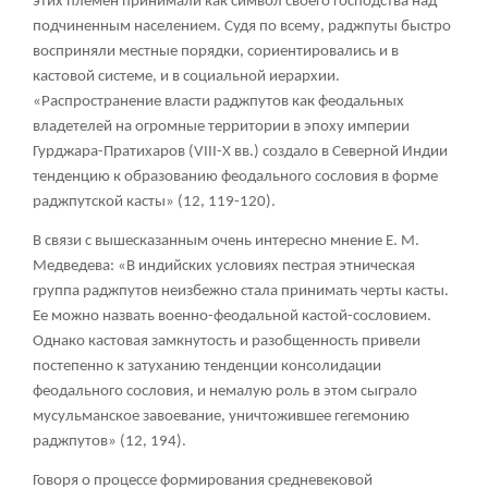
этих племен принимали как символ своего господства над
подчиненным населением. Судя по всему, раджпуты быстро
восприняли местные порядки, сориентировались и в
кастовой системе, и в социальной иерархии.
«Распространение власти раджпутов как феодальных
владетелей на огромные территории в эпоху империи
Гурджара-Пратихаров (VIII-X вв.) создало в Северной Индии
тенденцию к образованию феодального сословия в форме
раджпутской касты» (12, 119-120).
В связи с вышесказанным очень интересно мнение Е. М.
Медведева: «В индийских условиях пестрая этническая
группа раджпутов неизбежно стала принимать черты касты.
Ее можно назвать военно-феодальной кастой-сословием.
Однако кастовая замкнутость и разобщенность привели
постепенно к затуханию тенденции консолидации
феодального сословия, и немалую роль в этом сыграло
мусульманское завоевание, уничтожившее гегемонию
раджпутов» (12, 194).
Говоря о процессе формирования средневековой