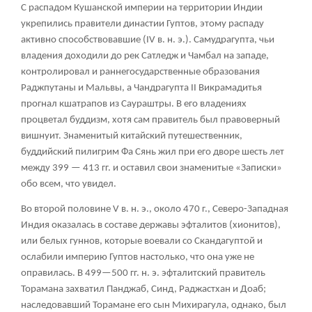
С распадом Кушанской империи на территории Индии
укрепились правители династии Гуптов, этому распаду
активно способствовавшие (IV в. н. э.). Самудрагупта, чьи
владения доходили до рек Сатледж и Чамбал на западе,
контролировал и раннегосударственные образования
Раджпутаны и Мальвы, а Чандрагупта II Викрамадитья
прогнал кшатрапов из Саураштры. В его владениях
процветал буддизм, хотя сам правитель был правоверный
вишнуит. Знаменитый китайский путешественник,
буддийский пилигрим Фа Сянь жил при его дворе шесть лет
между 399 — 413 гг. и оставил свои знаменитые «Записки»
обо всем, что увидел.
Во второй половине V в. н. э., около 470 г., Северо-Западная
Индия оказалась в составе державы эфталитов (хионитов),
или белых гуннов, которые воевали со Скандагуптой и
ослабили империю Гуптов настолько, что она уже не
оправилась. В 499—500 гг. н. э. эфталитский правитель
Торамана захватил Панджаб, Синд, Раджастхан и Доаб;
наследовавший Торамане его сын Михирагула, однако, был