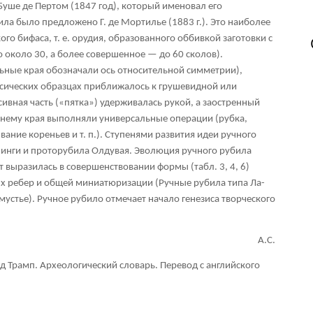
Буше де Пертом (1847 год), который именовал его
ла было предложено Г. де Мортилье (1883 г.). Это наиболее
о бифаса, т. е. орудия, образованного оббивкой заготовки с
о около 30, а более совершенное — до 60 сколов).
ьные края обозначали ось относительной симметрии),
ссических образцах приближалось к грушевидной или
вная часть («пятка») удерживалась рукой, а заостренный
ему края выполняли универсальные операции (рубка,
вание кореньев и т. п.). Ступенями развития идеи ручного
пинги и проторубила Олдувая. Эволюция ручного рубила
 выразилась в совершенствовании формы (табл. 3, 4, 6)
х ребер и общей миниатюризации (Ручные рубила типа Ла-
устье). Ручное рубило отмечает начало генезиса творческого
А.С.
ид Трамп. Археологический словарь. Перевод с английского