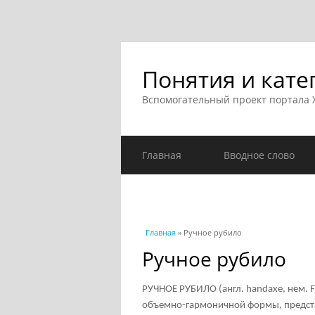
Понятия и кате
Вспомогательный проект портала
Главная
Вводное слово
Вы здесь
Главная
» Ручное рубило
Ручное рубило
РУЧНОЕ РУБИЛО (англ. handaxe, нем. F
объемно-гармоничной формы, предст