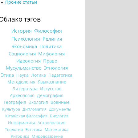
Прочие статьи
Облако тэгов
История
Философия
Психология
Религия
Экономика
Политика
Социология
Мифология
Идеология
Право
Мусульманство
Этнология
Этика
Наука
Логика
Педагогика
Методология
Языкознание
Литература
Искусство
Археология
Демография
География
Экология
Военные
Культура
Дипломатия
Документы
Китайская философия
Биология
Информатика
Антропология
Теология
Эстетика
Математика
Риторика
Мировоззрение