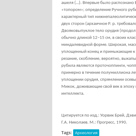
ашеля (…). Впервые было распознано 
«топором»; определение Ручного руби
характерный тип нижнепалеолитическог
двух сторон (архаичное Р. р. требовал
Двояковыпуклое тело орудия (продол
обычно длиной 12–15 см, в своих кла
миндалевидной форме. Широкая, масси
уплощенный конец и примыкающие к н
резание, скобление, вероятно, выкапы
рубила являются проточоппинги, чоп
примерно в течение полумиллиона лет
уплощении орудия, спрямлении осевы
Микок, доживающие свой век в эпоху м
интеллекта.
Цитируется по изд.: Уорвик Брей, Дэв
Г.А. Николаев. М.: Прогресс, 1990.
Tags:
Археология