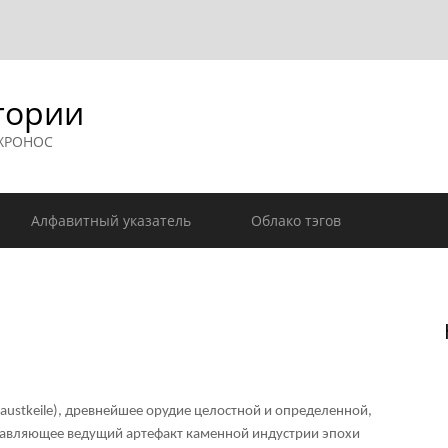
гории
 ХРОНОС
Алфавитный указатель
Облако тэгов
austkeile), древнейшее орудие целостной и определенной,
авляющее ведущий артефакт каменной индустрии эпохи