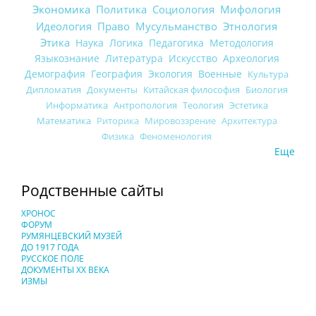
Экономика
Политика
Социология
Мифология
Идеология
Право
Мусульманство
Этнология
Этика
Наука
Логика
Педагогика
Методология
Языкознание
Литература
Искусство
Археология
Демография
География
Экология
Военные
Культура
Дипломатия
Документы
Китайская философия
Биология
Информатика
Антропология
Теология
Эстетика
Математика
Риторика
Мировоззрение
Архитектура
Физика
Феноменология
Еще
Родственные сайты
ХРОНОС
ФОРУМ
РУМЯНЦЕВСКИЙ МУЗЕЙ
ДО 1917 ГОДА
РУССКОЕ ПОЛЕ
ДОКУМЕНТЫ XX ВЕКА
ИЗМЫ