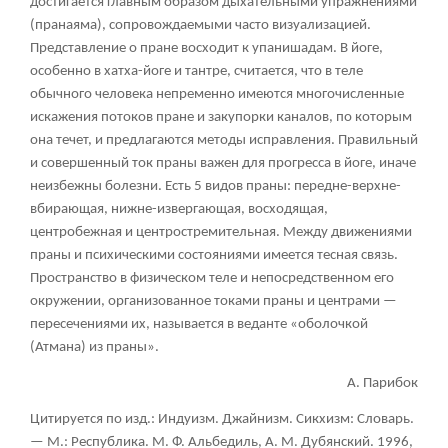
достигается главным образом дыхательными упражнениями
(пранаяма), сопровождаемыми часто визуализацией.
Представление о пране восходит к упанишадам. В йоге,
особенно в хатха-йоге и тантре, считается, что в теле
обычного человека непременно имеются многочисленные
искажения потоков пране и закупорки каналов, по которым
она течет, и предлагаются методы исправления. Правильный
и совершенный ток праны важен для прогресса в йоге, иначе
неизбежны болезни. Есть 5 видов праны: передне-верхне-
вбирающая, нижне-извергающая, восходящая,
центробежная и центростремительная. Между движениями
праны и психическими состояниями имеется тесная связь.
Пространство в физическом теле и непосредственном его
окружении, организованное токами праны и центрами —
пересечениями их, называется в веданте «оболочкой
(Атмана) из праны».
А. Парибок
Цитируется по изд.: Индуизм. Джайнизм. Сикхизм: Словарь.
— М.: Республика. М. Ф. Альбедиль, А. М. Дубянский. 1996,